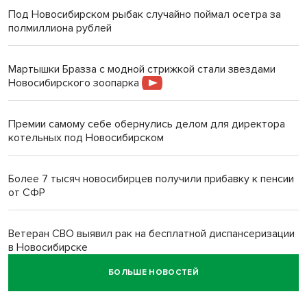
Под Новосибирском рыбак случайно поймал осетра за
полмиллиона рублей
Мартышки Бразза с модной стрижкой стали звездами
Новосибирского зоопарка
Премии самому себе обернулись делом для директора
котельных под Новосибирском
Более 7 тысяч новосибирцев получили прибавку к пенсии
от СФР
Ветеран СВО выявил рак на бесплатной диспансеризации
в Новосибирске
БОЛЬШЕ НОВОСТЕЙ
В Новосибирске сотрудница склада Ozon попыталась
вынести iPhone 17 под одеждой