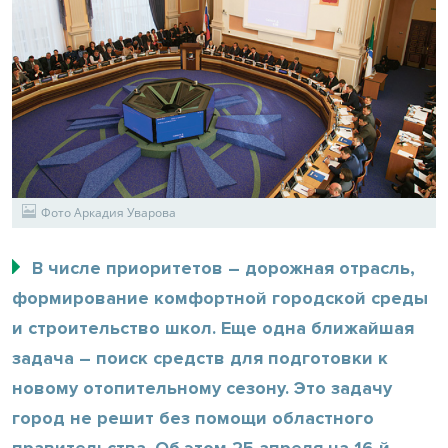
Фото Аркадия Уварова
В числе приоритетов – дорожная отрасль,
формирование комфортной городской среды
и строительство школ. Еще одна ближайшая
задача – поиск средств для подготовки к
новому отопительному сезону. Это задачу
город не решит без помощи областного
правительства. Об этом 25 апреля на 16-й