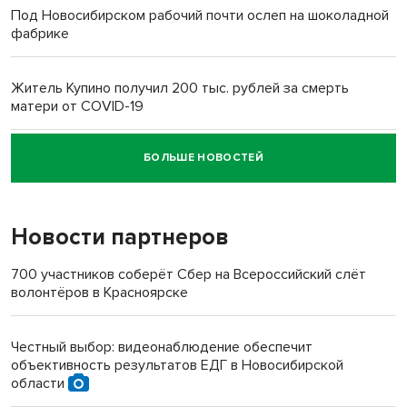
Под Новосибирском рабочий почти ослеп на шоколадной
фабрике
Житель Купино получил 200 тыс. рублей за смерть
матери от COVID-19
БОЛЬШЕ НОВОСТЕЙ
Новосибирский суд наказал водителя за смерть
пенсионерки на вокзале
Новости партнеров
«Мы живём на пастбище!»: в новосибирском селе лошади
терроризируют жителей
700 участников соберёт Сбер на Всероссийский слёт
волонтёров в Красноярске
Инвалид получил условный срок за избиение врачей
протезом под Новосибирском
Честный выбор: видеонаблюдение обеспечит
объективность результатов ЕДГ в Новосибирской
Новосибирский преподаватель с женой вошли в топ-16
области
многодетных в России