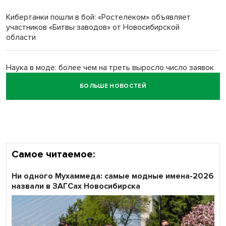
Кибертанки пошли в бой: «Ростелеком» объявляет
Обновлённое отделение ВТБ открылось в Искитиме
участников «Битвы заводов» от Новосибирской
области
Наука в моде: более чем на треть выросло число заявок
на Научную премию Сбера 2026
БОЛЬШЕ НОВОСТЕЙ
Все профессии важны: «Ростелеком» подвел итоги
всероссийского флешмоба #явлияю
Самое читаемое:
Ни одного Мухаммеда: самые модные имена-2026
назвали в ЗАГСах Новосибирска