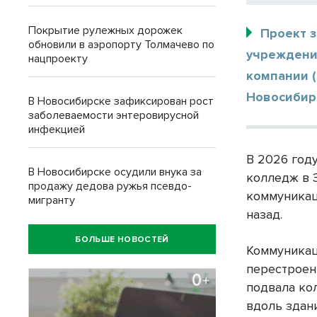
Покрытие рулежных дорожек
Проект 
обновили в аэропорту Толмачево по
учреждени
нацпроекту
компании 
Новосибир
В Новосибирске зафиксирован рост
заболеваемости энтеровирусной
инфекцией
В 2026 год
В Новосибирске осудили внука за
колледж в 
продажу дедова ружья псевдо-
коммуникац
мигранту
назад.
БОЛЬШЕ НОВОСТЕЙ
Коммуникац
перестроен
подвала ко
вдоль здан