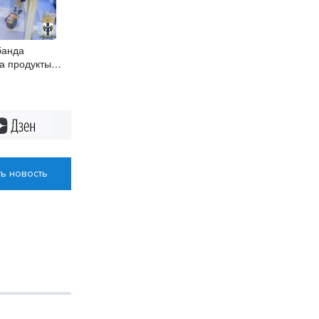
банда
а продукты
Дзен
ь новость