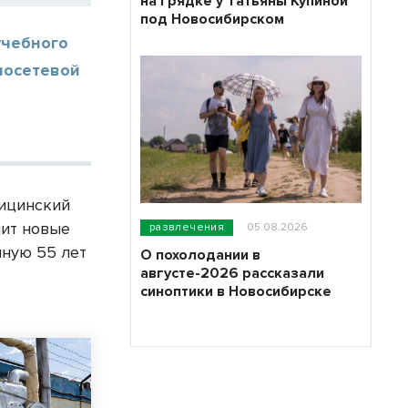
на грядке у Татьяны Купиной
под Новосибирском
учебного
лосетевой
дицинский
чит новые
развлечения
05.08.2026
нную 55 лет
О похолодании в
августе-2026 рассказали
синоптики в Новосибирске