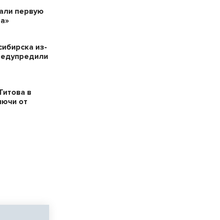
дали первую
а»
сибирска из-
редупредили
Титова в
лючи от