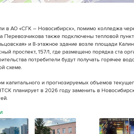
ли в АО «СГК – Новосибирск», помимо колледжа чер
на Перевозчикова также подключены тепловой пункт
льцовская» и 8-этажное здание возле площади Кали
ный проспект, 157/1, где размещено порядка ста орг
оительства потребители будут получать горячее во
ой схеме.
том капитального и прогнозируемых объемов текуще
НТСК планирует в 2026 году заменить в Новосибирск
ей.
МИ