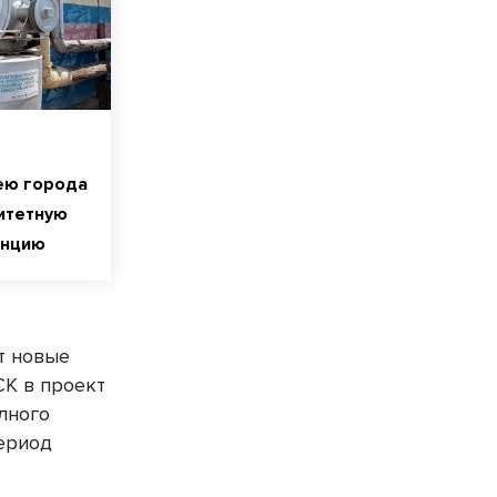
ею города
итетную
анцию
т новые
СК в проект
лного
ериод