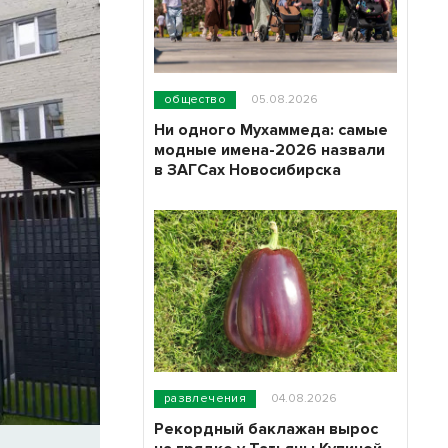
общество
05.08.2026
Ни одного Мухаммеда: самые
модные имена-2026 назвали
в ЗАГСах Новосибирска
развлечения
04.08.2026
Рекордный баклажан вырос