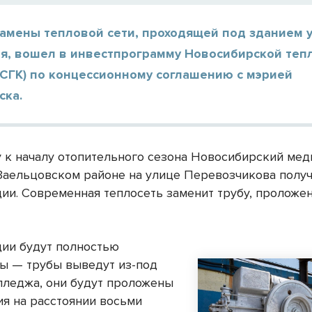
замены тепловой сети, проходящей под зданием 
я, вошел в инвестпрограмму Новосибирской теп
(СГК) по концессионному соглашению с мэрией
ска.
у к началу отопительного сезона Новосибирский ме
Заельцовском районе на улице Перевозчикова полу
ии. Современная теплосеть заменит трубу, проложе
ии будут полностью
ы — трубы выведут из-под
лледжа, они будут проложены
ия на расстоянии восьми