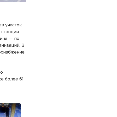
ез участок
 станции
нина — по
анизаций. В
доснабжение
го
е более 61