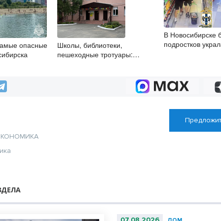
В Новосибирске 
подростков украл
самые опасные
Школы, библиотеки,
из супермаркета
сибирска
пешеходные тротуары:
представители «Единой
России» контролируют работы
на социальных объектах
Предложит
ЭКОНОМИКА
ика
ЗДЕЛА
07.08.2026
ДОМ