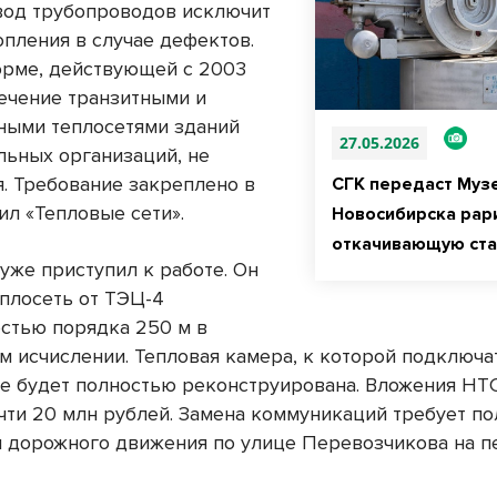
вод трубопроводов исключит
опления в случае дефектов.
орме, действующей с 2003
сечение транзитными и
ными теплосетями зданий
27.05.2026
льных организаций, не
я. Требование закреплено в
СГК передаст Муз
ил «Тепловые сети».
Новосибирска рар
откачивающую ст
уже приступил к работе. Он
еплосеть от ТЭЦ-4
стью порядка 250 м в
м исчислении. Тепловая камера, к которой подключа
же будет полностью реконструирована. Вложения НТ
очти 20 млн рублей. Замена коммуникаций требует по
 дорожного движения по улице Перевозчикова на п