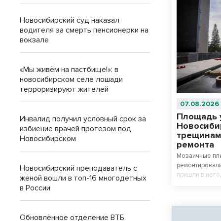
Новосибирский суд наказал
водителя за смерть пенсионерки на
вокзале
«Мы живём на пастбище!»: в
новосибирском селе лошади
терроризируют жителей
07.08.2026
Площадь 
Инвалид получил условный срок за
Новосиби
избиение врачей протезом под
трещинам
Новосибирском
ремонта
Мозаичные пли
ремонтировали
Новосибирский преподаватель с
пришли в него
женой вошли в топ-16 многодетных
завершения р
в России
внешним видо
Обновлённое отделение ВТБ