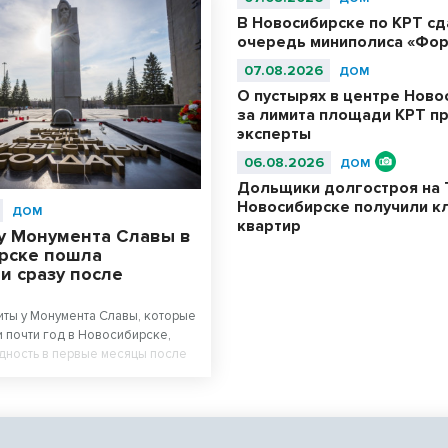
В Новосибирске по КРТ с
очередь миниполиса «Фор
07.08.2026
ДОМ
О пустырях в центре Ново
за лимита площади КРТ п
эксперты
06.08.2026
ДОМ
Дольщики долгостроя на 
Новосибирске получили к
ДОМ
квартир
у Монумента Славы в
рске пошла
и сразу после
ты у Монумента Славы, которые
 почти год в Новосибирске,
дность в первые месяцы после
абот. Новосибирцы возмущены
м площади перед Вечным огнем.