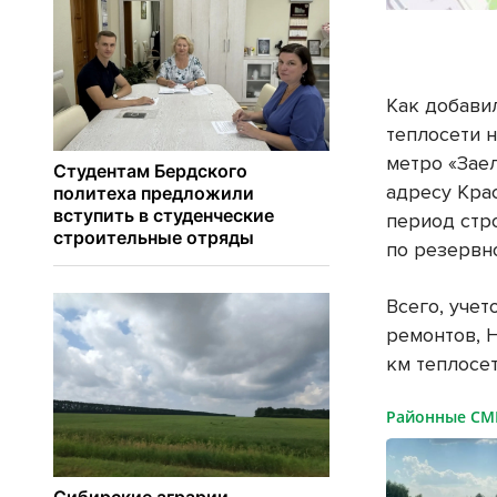
Как добави
теплосети 
метро «Зае
адресу Крас
период стр
по резервн
Всего, уче
ремонтов, 
км теплосет
Районные С