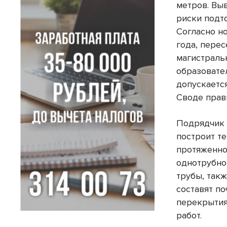
метров. Вы
риски подт
Согласно н
года, пере
магистраль
образовате
допускаетс
Своде прав
Подрядчик 
построит т
протяженно
однотрубно
трубы, так
составят п
перекрытия
работ.