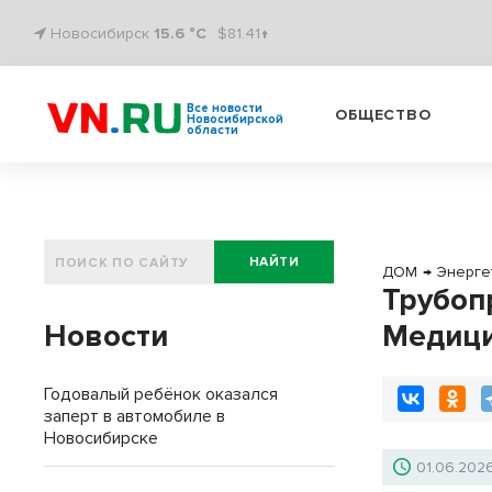
Новосибирск
15.6 °C
$81.41↑
Все новости
ОБЩЕСТВО
Новосибирской
области
НАЙТИ
ДОМ
→
Энерге
Трубоп
Новости
Медици
Годовалый ребёнок оказался
заперт в автомобиле в
Новосибирске
01.06.202