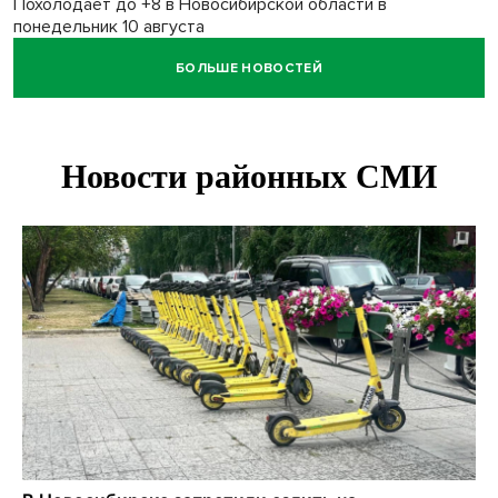
Похолодает до +8 в Новосибирской области в
понедельник 10 августа
БОЛЬШЕ НОВОСТЕЙ
Высокая пожароопасность IV класса на 4 дня объявлена в
Новосибирске
Двойня выдрят родилась в семействе куньих
Новосибирского зоопарка
Гриб-зомби обнаружен в лесу у села Дубровино под
Новосибирском
ХК «Сибирь» подписал контракт с обладателем Кубка
Стэнли Евгением Кузнецовым