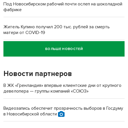
Под Новосибирском рабочий почти ослеп на шоколадной
фабрике
Житель Купино получил 200 тыс. рублей за смерть
матери от COVID-19
БОЛЬШЕ НОВОСТЕЙ
Новосибирский суд наказал водителя за смерть
пенсионерки на вокзале
Новости партнеров
«Мы живём на пастбище!»: в новосибирском селе лошади
терроризируют жителей
В ЖК «Гренландия» впервые клиентские дни от крупного
девелопера — группы компаний «СОЮЗ»
Инвалид получил условный срок за избиение врачей
протезом под Новосибирском
Видеозапись обеспечит прозрачность выборов в Госдуму
в Новосибирской области
Новосибирский преподаватель с женой вошли в топ-16
многодетных в России