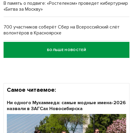
В память о подвиге: «Ростелеком» проведет кибертурнир
«Битва за Москву»
Обновлённое отделение ВТБ открылось в Искитиме
700 участников соберёт Сбер на Всероссийский слёт
волонтёров в Красноярске
БОЛЬШЕ НОВОСТЕЙ
Честный выбор: видеонаблюдение обеспечит
объективность результатов ЕДГ в Новосибирской
области
Самое читаемое:
Ни одного Мухаммеда: самые модные имена-2026
назвали в ЗАГСах Новосибирска