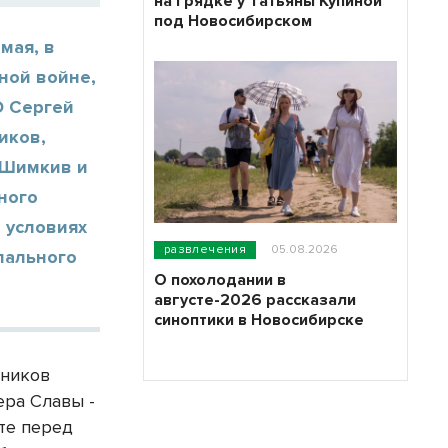
на грядке у Татьяны Купиной
под Новосибирском
мая, в
ной войне,
О Сергей
иков,
 Шимкив и
ного
 условиях
развлечения
05.08.2026
пального
О похолодании в
августе-2026 рассказали
синоптики в Новосибирске
вников
ера Славы -
оте перед