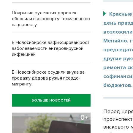
Покрытие рулежных дорожек
Красные 
обновили в аэропорту Толмачево по
день праз
нацпроекту
возложили
Меняйло, 
В Новосибирске зафиксирован рост
заболеваемости энтеровирусной
председат
инфекцией
другие рук
ремонта ск
В Новосибирске осудили внука за
софинанси
продажу дедова ружья псевдо-
мигранту
бюджетов
БОЛЬШЕ НОВОСТЕЙ
Перед цере
проинспект
знакового 