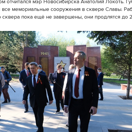
ом отчитался мэр Новосибирска Анатолий Локоть. Гу
 все мемориальные сооружения в сквере Славы. Ра
 сквера пока ещё не завершены, они продлятся до 2