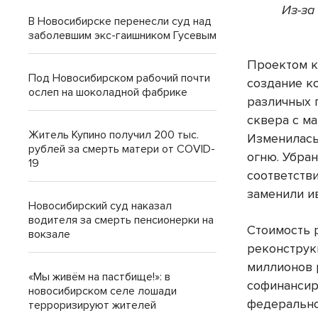
Из-за
В Новосибирске перенесли суд над
заболевшим экс-гаишником Гусевым
Проектом к
Под Новосибирском рабочий почти
создание к
ослеп на шоколадной фабрике
различных 
сквера с м
Житель Купино получил 200 тыс.
Изменилась
рублей за смерть матери от COVID-
огню. Убра
19
соответств
заменили и
Новосибирский суд наказал
водителя за смерть пенсионерки на
Стоимость 
вокзале
реконструк
миллионов 
«Мы живём на пастбище!»: в
софинансир
новосибирском селе лошади
федерально
терроризируют жителей