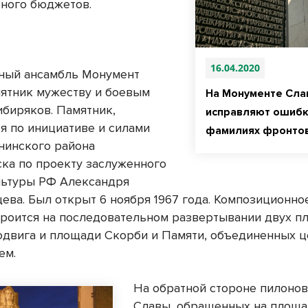
ного бюджетов.
16.04.2020
ный ансамбль Монумент
мятник мужеству и боевым
На Монументе Сла
ибиряков. Памятник,
исправляют ошибк
я по инициативе и силами
фамилиях фронто
нинского района
ка по проекту заслуженного
льтуры РФ Александря
ева. Был открыт 6 ноября 1967 года. Композиционн
троится на последовательном развертывании двух п
двига и площади Скорби и Памяти, объединенных 
ем.
На обратной стороне пилоно
Славы, обращенных на площ