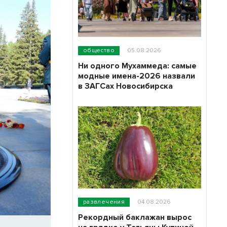
общество
05.08.2026
Ни одного Мухаммеда: самые
модные имена-2026 назвали
в ЗАГСах Новосибирска
развлечения
04.08.2026
Рекордный баклажан вырос