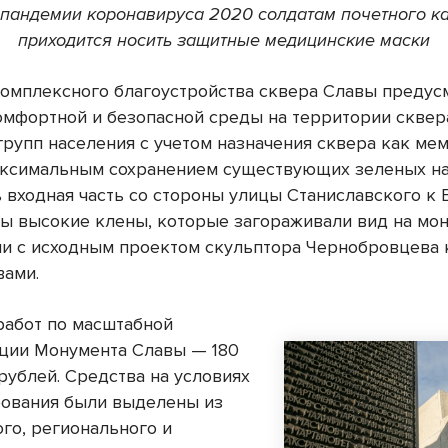
 пандемии коронавируса 2020 солдатам почетного к
приходится носить защитные медицинские маски
омплексного благоустройства сквера Славы предус
омфортной и безопасной среды на территории сквер
групп населения с учетом назначения сквера как ме
аксимальным сохранением существующих зеленых н
 входная часть со стороны улицы Станиславского к 
ны высокие клены, которые загораживали вид на мон
ии с исходным проектом скульптора Чернобровцева
вами.
работ по масштабной
ции Монумента Славы — 180
рублей. Средства на условиях
ования были выделены из
го, регионального и