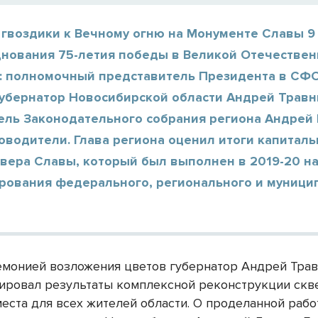
гвоздики к Вечному огню на Монументе Славы 9 
днования 75-летия победы в Великой Отечествен
: полномочный представитель Президента в СФ
губернатор Новосибирской области Андрей Травн
ель Законодательного собрания региона Андрей
оводители. Глава региона оценил итоги капиталь
вера Славы, который был выполнен в 2019-20 на
рования федерального, регионального и муници
.
монией возложения цветов губернатор Андрей Тра
ировал результаты комплексной реконструкции скв
места для всех жителей области. О проделанной раб