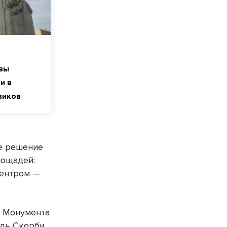
вы
и в
виков
ое решение
лощадей:
центром —
в Монумента
адь Скорби