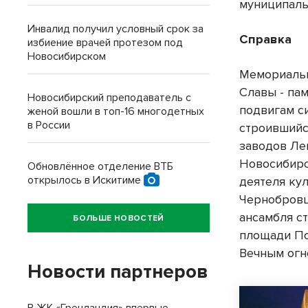
муниципаль
Инвалид получил условный срок за
Справка
избиение врачей протезом под
Новосибирском
Мемориаль
Славы - па
Новосибирский преподаватель с
подвигам с
женой вошли в топ-16 многодетных
в России
строившийс
заводов Ле
Новосибирс
Обновлённое отделение ВТБ
открылось в Искитиме
деятеля ку
Чернобровц
ансамбля с
БОЛЬШЕ НОВОСТЕЙ
площади По
Вечным огн
Новости партнеров