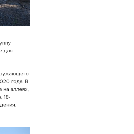
уппу
е для
окружающего
020 года. В
 на аллеях,
 18-
дения.