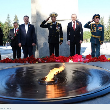
ия Уварова