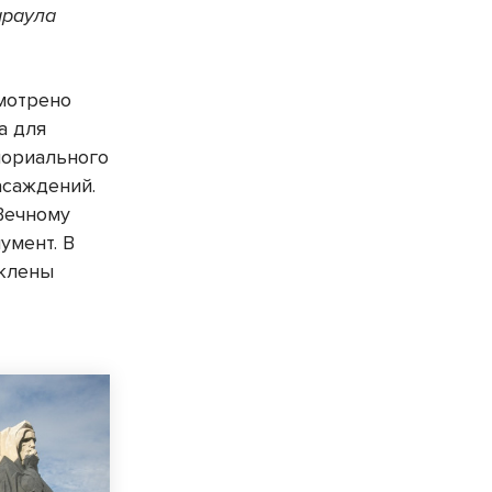
араула
мотрено
а для
мориального
асаждений.
Вечному
умент. В
 клены