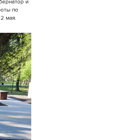
бернатор и
боты по
2 мая.