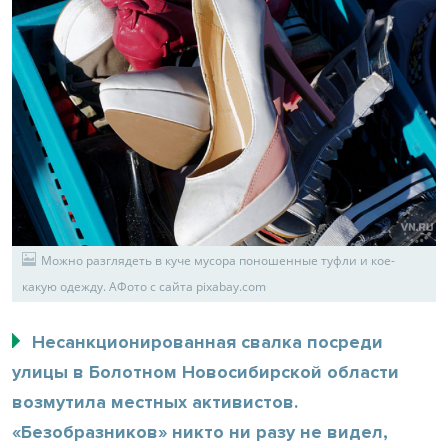
Можно разглядеть в куче мусора поношенные туфли и кое-
какую одежду. АФото с сайта pixabay.com
Несанкционированная свалка посреди
улицы в Болотном Новосибирской области
возмутила местных активистов.
«Безобразников» никто ни разу не видел,