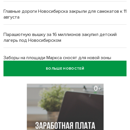
Главные дороги Новосибирска закрыли для самокатов к 11
августа
Парашютную вышку за 16 миллионов закупил детский
лагерь под Новосибирском
Заборы на площади Маркса сносят для новой зоны
отдыха в Новосибирске
БОЛЬШЕ НОВОСТЕЙ
Глава сельсовета Игорь Конах утонул у острова в
Новосибирском водохранилище
Сибирские пенсионеры накопили в банках рекордные 4,2
млрд рублей
Под Новосибирском суд наказал дачников за