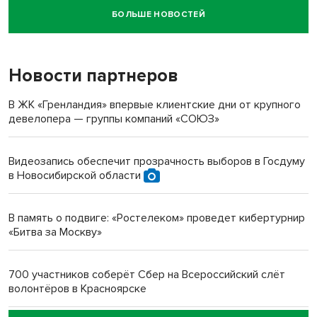
БОЛЬШЕ НОВОСТЕЙ
Новосибирский суд наказал водителя за смерть
пенсионерки на вокзале
Новости партнеров
«Мы живём на пастбище!»: в новосибирском селе лошади
терроризируют жителей
В ЖК «Гренландия» впервые клиентские дни от крупного
девелопера — группы компаний «СОЮЗ»
Инвалид получил условный срок за избиение врачей
протезом под Новосибирском
Видеозапись обеспечит прозрачность выборов в Госдуму
в Новосибирской области
Новосибирский преподаватель с женой вошли в топ-16
многодетных в России
В память о подвиге: «Ростелеком» проведет кибертурнир
«Битва за Москву»
Обновлённое отделение ВТБ открылось в Искитиме
700 участников соберёт Сбер на Всероссийский слёт
волонтёров в Красноярске