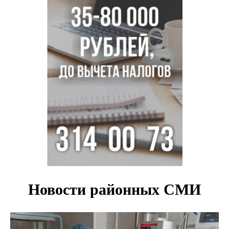
дискриминацию с шлагбаумом
В Убинском живодер застрелил лабрадора гостей из
Новосибирска