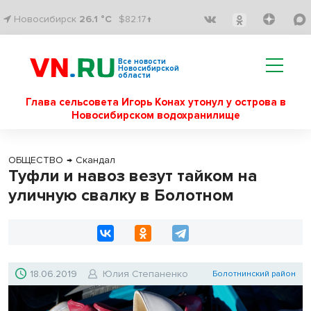
Новосибирск
26.1 °C
$82.17↑
Все новости
Новосибирской
области
Глава сельсовета Игорь Конах утонул у острова в
Новосибирском водохранилище
ОБЩЕСТВО
→
Скандал
Туфли и навоз везут тайком на
уличную свалку в Болотном
18.06.2019
Юлия Степаненко
Болотнинский район