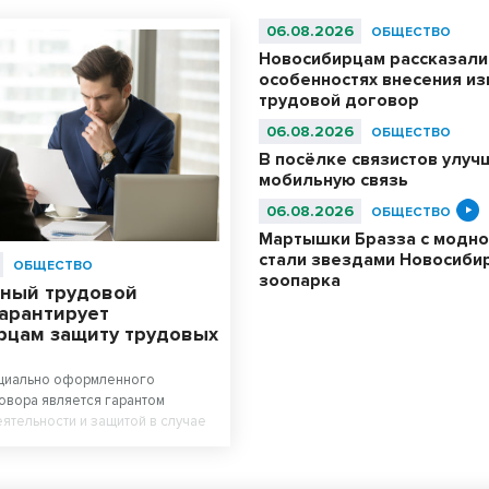
06.08.2026
ОБЩЕСТВО
Новосибирцам рассказали
особенностях внесения из
трудовой договор
06.08.2026
ОБЩЕСТВО
В посёлке связистов улуч
мобильную связь
06.08.2026
ОБЩЕСТВО
Мартышки Бразза с модно
стали звездами Новосиби
ОБЩЕСТВО
зоопарка
ный трудовой
гарантирует
рцам защиту трудовых
циально оформленного
овора является гарантом
ятельности и защитой в случае
отодателем трудовых прав
и приеме на работу работодатель
ить с работником трудовой