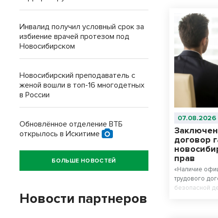
Инвалид получил условный срок за
избиение врачей протезом под
Новосибирском
Новосибирский преподаватель с
женой вошли в топ-16 многодетных
в России
07.08.2026
Обновлённое отделение ВТБ
Заключен
открылось в Искитиме
договор 
новосиби
прав
БОЛЬШЕ НОВОСТЕЙ
«Наличие офи
трудового дог
безопасной де
Новости партнеров
нарушения раб
работника. Пр
обязан заключ