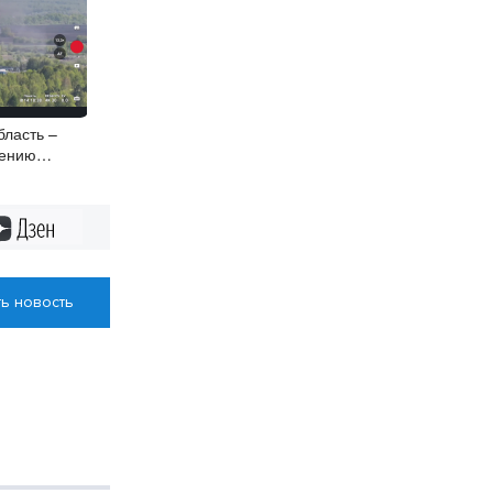
бласть –
нению
 охране
Дзен
ь новость