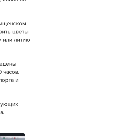
бищенском
авить цветы
у или литию
ведены
 часов.
порта и
твующих
а.