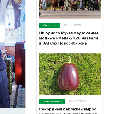
общество
05.08.2026
Ни одного Мухаммеда: самые
модные имена-2026 назвали
в ЗАГСах Новосибирска
развлечения
04.08.2026
Рекордный баклажан вырос