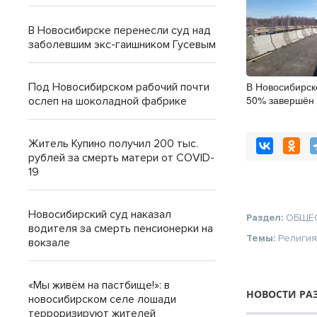
В Новосибирске перенесли суд над
заболевшим экс-гаишником Гусевым
В Новосибирск
Под Новосибирском рабочий почти
50% завершён 
ослеп на шоколадной фабрике
мостов
Житель Купино получил 200 тыс.
рублей за смерть матери от COVID-
19
Новосибирский суд наказал
Раздел:
ОБЩЕ
водителя за смерть пенсионерки на
Темы:
Религи
вокзале
«Мы живём на пастбище!»: в
НОВОСТИ РА
новосибирском селе лошади
терроризируют жителей