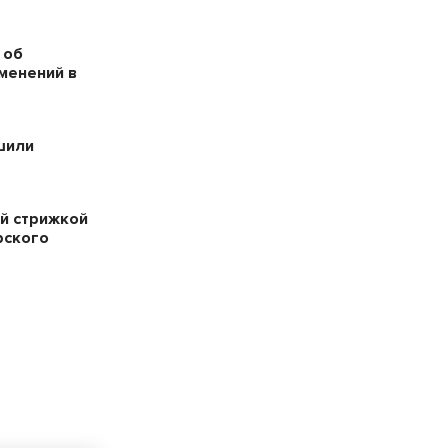
 об
менений в
шили
й стрижкой
рского