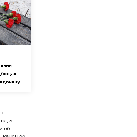
жения
дбищах
Радоницу
ет
не, а
и об
, канон об