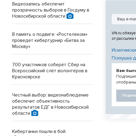
Видеозапись обеспечит
договор», - р
прозрачность выборов в Госдуму в
Государственн
Новосибирской области
Новосибирско
VN.ru обязуе
В память о подвиге: «Ростелеком»
от рассылки
проведет кибертурнир «Битва за
Москву»
Искитимски
Психушка д
700 участников соберёт Сбер на
Всероссийский слёт волонтёров в
Вам был
Красноярске
Подпишит
отобраны
Честный выбор: видеонаблюдение
Подпис
обеспечит объективность
результатов ЕДГ в Новосибирской
области
Кибертанки пошли в бой: