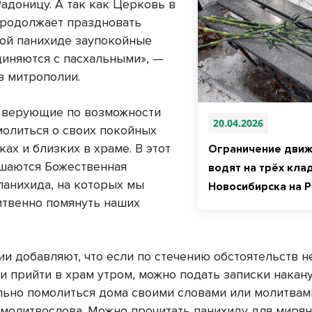
адоницу. А так как Церковь в
продолжает праздновать
этой панихиде заупокойные
диняются с пасхальными», —
в митрополии.
 верующие по возможности
20.04.2026
олиться о своих покойных
ах и близких в храме. В этот
Ограничение дви
шаются Божественная
водят на трёх кла
панихида, на которых мы
Новосибирска на 
твенно помянуть наших
ии добавляют, что если по стечению обстоятельств н
 прийти в храм утром, можно подать записки накану
льно помолиться дома своими словами или молитвам
 молитвослова. Можно прочитать панихиду для мирян