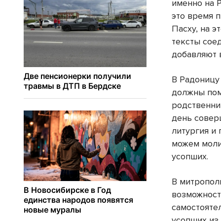
именно на Р
это время 
Пасху, на 
тексты сое
добавляют 
В Радоницу
должны пом
родственник
день совер
литургия и 
можем моли
усопших.
В митропол
возможности
самостояте
усопших из