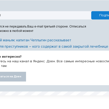
ассказал руководитель
ой инспекции труда в
й области Вадим Балашов.
тся не передавать Ваш e-mail третьей стороне. Отписаться
 можно в любой момент
й маньяк: капитан Чеплыгин рассказывает
ля преступников – кого содержат в самой закрытой лечебнице
о интересно?
есь на наш канал в Яндекс. Дзен. Все самые интересные новост
 там.
аться на Дзен