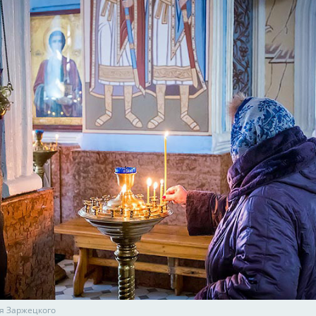
я Заржецкого