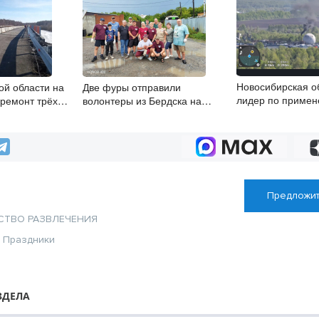
Новосибирская о
ой области на
Две фуры отправили
лидер по приме
ремонт трёх
волонтеры из Бердска на
беспилотников в
фронт землякам
природы
Предложит
СТВО
РАЗВЛЕЧЕНИЯ
я
Праздники
ЗДЕЛА