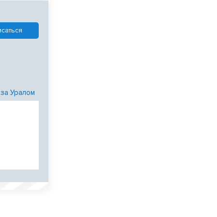
 за Уралом
и