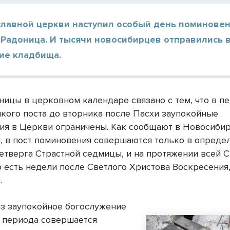
славной церкви наступил особый день поминове
 Радоница. И тысячи новосибирцев отправились 
кие кладбища.
ницы в церковном календаре связано с тем, что в п
икого поста до вторника после Пасхи заупокойные
ия в Церкви ограничены. Как сообщают в Новосиби
, в пост поминовения совершаются только в опреде
четверга Страстной седмицы, и на протяжении всей 
о есть недели после Светлого Христова Воскресения
.
з заупокойное богослужение
о периода совершается