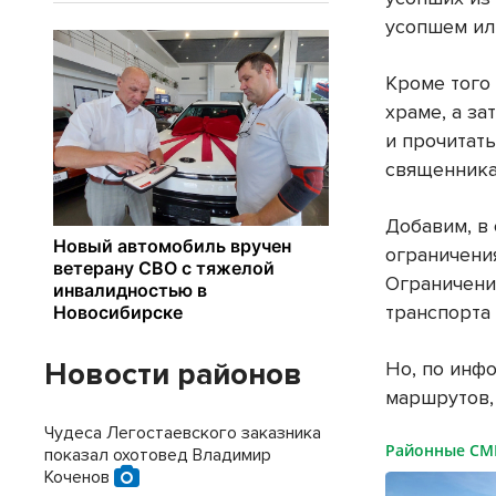
усопшем ил
Кроме того
храме, а за
и прочитат
священника
Добавим, в
ограничения
Ограничени
транспорта
Новости районов
Но, по инф
маршрутов,
Чудеса Легостаевского заказника
Районные С
показал охотовед Владимир
Коченов