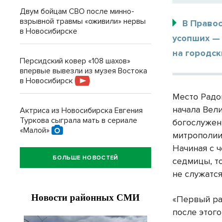
Двум бойцам СВО после минно-
взрывной травмы «оживили» нервы
В Право
в Новосибирске
усопших —
на городс
Персидский ковер «108 шахов»
впервые вывезли из музея Востока
в Новосибирск
Место Радо
начала Вел
Актриса из Новосибирска Евгения
Туркова сыграла мать в сериале
богослужен
«Малой»
митрополии
Начиная с 
БОЛЬШЕ НОВОСТЕЙ
седмицы, т
не служатся
«Первый ра
после этог