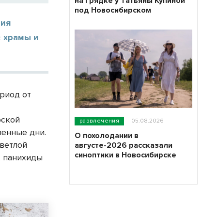
на грядке у Татьяны Купиной
под Новосибирском
ния
в храмы и
ериод от
рской
развлечения
05.08.2026
ленные дни.
О похолодании в
Светлой
августе-2026 рассказали
синоптики в Новосибирске
, панихиды