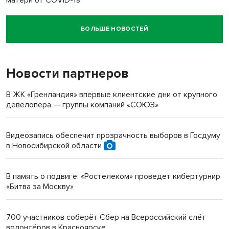
БОЛЬШЕ НОВОСТЕЙ
Новосибирский суд наказал водителя за смерть
пенсионерки на вокзале
Новости партнеров
«Мы живём на пастбище!»: в новосибирском селе лошади
терроризируют жителей
В ЖК «Гренландия» впервые клиентские дни от крупного
девелопера — группы компаний «СОЮЗ»
Инвалид получил условный срок за избиение врачей
протезом под Новосибирском
Видеозапись обеспечит прозрачность выборов в Госдуму
в Новосибирской области
Новосибирский преподаватель с женой вошли в топ-16
многодетных в России
В память о подвиге: «Ростелеком» проведет кибертурнир
«Битва за Москву»
Обновлённое отделение ВТБ открылось в Искитиме
700 участников соберёт Сбер на Всероссийский слёт
волонтёров в Красноярске