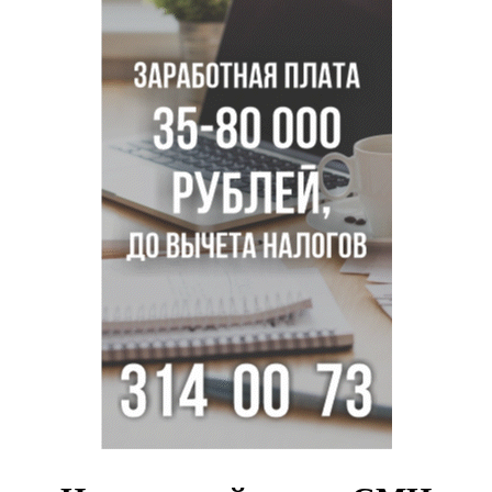
Гриб-зомби обнаружен в лесу у села Дубровино под
Новосибирском
ХК «Сибирь» подписал контракт с обладателем Кубка
Стэнли Евгением Кузнецовым