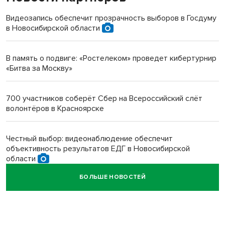
терроризируют жителей
Видеозапись обеспечит прозрачность выборов в Госдуму
в Новосибирской области
Инвалид получил условный срок за избиение врачей
протезом под Новосибирском
В память о подвиге: «Ростелеком» проведет кибертурнир
«Битва за Москву»
Новосибирский преподаватель с женой вошли в топ-16
многодетных в России
700 участников соберёт Сбер на Всероссийский слёт
волонтёров в Красноярске
Обновлённое отделение ВТБ открылось в Искитиме
Честный выбор: видеонаблюдение обеспечит
объективность результатов ЕДГ в Новосибирской
области
БОЛЬШЕ НОВОСТЕЙ
Кибертанки пошли в бой: «Ростелеком» объявляет
участников «Битвы заводов» от Новосибирской
области