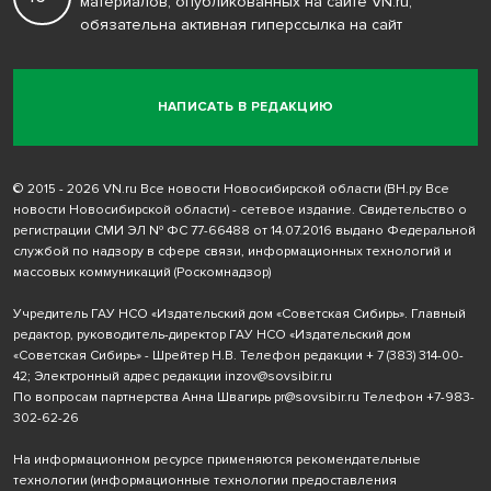
материалов, опубликованных на сайте VN.ru,
обязательна активная гиперссылка на сайт
НАПИСАТЬ В РЕДАКЦИЮ
© 2015 - 2026 VN.ru Все новости Новосибирской области (ВН.ру Все
новости Новосибирской области) - сетевое издание. Свидетельство о
регистрации СМИ ЭЛ № ФС 77-66488 от 14.07.2016 выдано Федеральной
службой по надзору в сфере связи, информационных технологий и
массовых коммуникаций (Роскомнадзор)
Учредитель ГАУ НСО «Издательский дом «Советская Сибирь». Главный
редактор, руководитель-директор ГАУ НСО «Издательский дом
«Советская Сибирь» - Шрейтер Н.В. Телефон редакции
+ 7 (383) 314-00-
42
; Электронный адрес редакции
inzov@sovsibir.ru
По вопросам партнерства Анна Швагирь
pr@sovsibir.ru
Телефон
+7-983-
302-62-26
На информационном ресурсе применяются рекомендательные
технологии
(информационные технологии предоставления