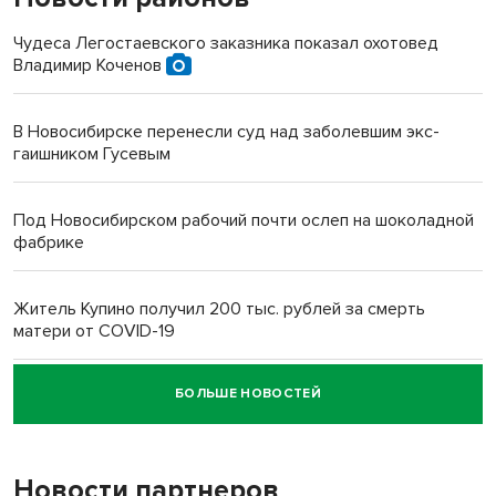
Чудеса Легостаевского заказника показал охотовед
Владимир Коченов
В Новосибирске перенесли суд над заболевшим экс-
гаишником Гусевым
Под Новосибирском рабочий почти ослеп на шоколадной
фабрике
Житель Купино получил 200 тыс. рублей за смерть
матери от COVID-19
БОЛЬШЕ НОВОСТЕЙ
Новосибирский суд наказал водителя за смерть
пенсионерки на вокзале
Новости партнеров
«Мы живём на пастбище!»: в новосибирском селе лошади