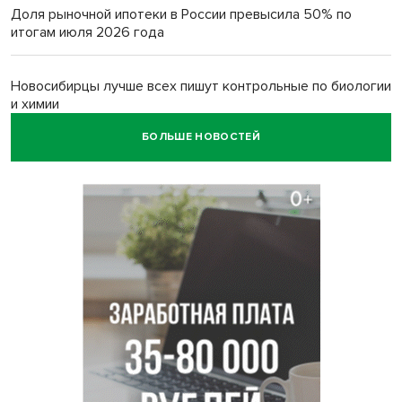
Доля рыночной ипотеки в России превысила 50% по
итогам июля 2026 года
Новосибирцы лучше всех пишут контрольные по биологии
и химии
БОЛЬШЕ НОВОСТЕЙ
Нейросеть для диагностики депрессии в крови создали в
Новосибирске
Двум бойцам СВО после минно-взрывной травмы
«оживили» нервы в Новосибирске
Персидский ковер «108 шахов» впервые вывезли из музея
Востока в Новосибирск
Актриса из Новосибирска Евгения Туркова сыграла мать
в сериале «Малой»