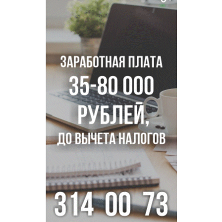
Двум бойцам СВО после минно-взрывной травмы
«оживили» нервы в Новосибирске
Персидский ковер «108 шахов» впервые вывезли из музея
Востока в Новосибирск
Актриса из Новосибирска Евгения Туркова сыграла мать
в сериале «Малой»