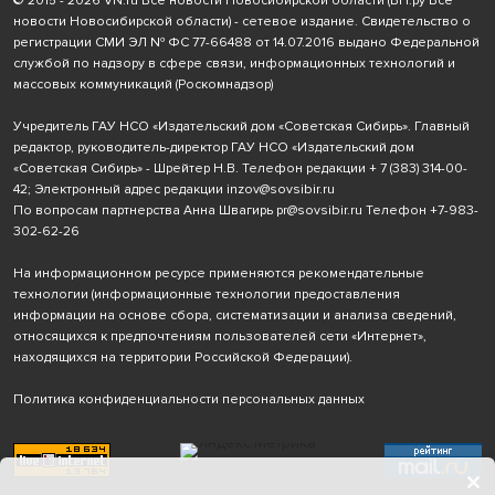
© 2015 - 2026 VN.ru Все новости Новосибирской области (ВН.ру Все
новости Новосибирской области) - сетевое издание. Свидетельство о
регистрации СМИ ЭЛ № ФС 77-66488 от 14.07.2016 выдано Федеральной
службой по надзору в сфере связи, информационных технологий и
массовых коммуникаций (Роскомнадзор)
Учредитель ГАУ НСО «Издательский дом «Советская Сибирь». Главный
редактор, руководитель-директор ГАУ НСО «Издательский дом
«Советская Сибирь» - Шрейтер Н.В. Телефон редакции
+ 7 (383) 314-00-
42
; Электронный адрес редакции
inzov@sovsibir.ru
По вопросам партнерства Анна Швагирь
pr@sovsibir.ru
Телефон
+7-983-
302-62-26
На информационном ресурсе применяются рекомендательные
технологии
(информационные технологии предоставления
информации на основе сбора, систематизации и анализа сведений,
относящихся к предпочтениям пользователей сети «Интернет»,
находящихся на территории Российской Федерации).
Политика конфиденциальности персональных данных