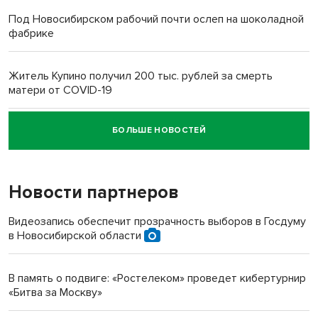
Под Новосибирском рабочий почти ослеп на шоколадной
фабрике
Житель Купино получил 200 тыс. рублей за смерть
матери от COVID-19
БОЛЬШЕ НОВОСТЕЙ
Новосибирский суд наказал водителя за смерть
пенсионерки на вокзале
Новости партнеров
«Мы живём на пастбище!»: в новосибирском селе лошади
терроризируют жителей
Видеозапись обеспечит прозрачность выборов в Госдуму
в Новосибирской области
Инвалид получил условный срок за избиение врачей
протезом под Новосибирском
В память о подвиге: «Ростелеком» проведет кибертурнир
«Битва за Москву»
Новосибирский преподаватель с женой вошли в топ-16
многодетных в России