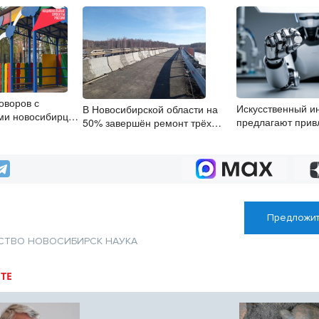
оворов с
Искусственный и
В Новосибирской области на
ми новосибирцы
предлагают привл
50% завершён ремонт трёх
айн
разработке новых
мостов
России
Предложит
СТВО
НОВОСИБИРСК
НАУКА
ТЕ