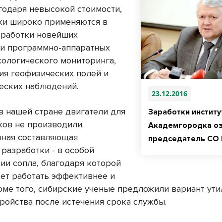
агодаря невысокой стоимости,
ки широко применяются в
тработки новейших
 и программно-аппаратных
кологического мониторинга,
ия геофизических полей и
еских наблюдений.
23.12.2016
 в нашей стране двигатели для
Заработки институ
ков не производили.
Академгородка оз
ная составляющая
председатель СО
 разработки - в особой
ии сопла, благодаря которой
дет работать эффективнее и
оме того, сибирские ученые предложили вариант ут
тройства после истечения срока службы.