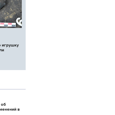
 игрушку
ли
 об
менений в