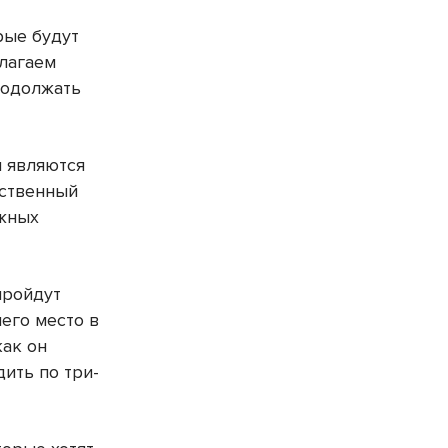
рые будут
лагаем
родолжать
и являются
ественный
ежных
пройдут
него место в
как он
ить по три-