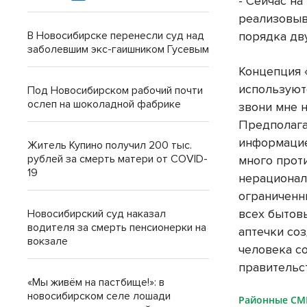
- Сейчас на
реализовыв
В Новосибирске перенесли суд над
порядка дву
заболевшим экс-гаишником Гусевым
Концепция «
используют
Под Новосибирском рабочий почти
ослеп на шоколадной фабрике
звони мне н
Предполага
информацие
Житель Купино получил 200 тыс.
рублей за смерть матери от COVID-
много прот
19
нерационал
ограниченн
всех бытов
Новосибирский суд наказал
водителя за смерть пенсионерки на
аптечки со
вокзале
человека с
правительс
«Мы живём на пастбище!»: в
новосибирском селе лошади
Районные С