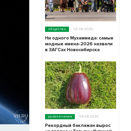
общество
05.08.2026
Ни одного Мухаммеда: самые
модные имена-2026 назвали
в ЗАГСах Новосибирска
развлечения
04.08.2026
Рекордный баклажан вырос