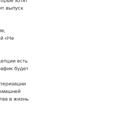
торые хотят
ит выпуск
ле,
ой «Не
цепции есть
рафик будет
ютеризации
домашней
тва в жизнь