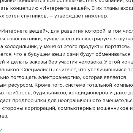
 рынке появляется все больше частных компаний, ко
ать концепцию «Интернета вещей». В их планы вход
х сотен спутников, ―
утверждает
инженер.
Интернета вещей», для развития которой, в том чис
ся наноспутники, лучше всего иллюстрируется шутк
а холодильник, у меня от этого продукты портятся».
ется, что в будущем вещи сами будут обмениваться
й и делать заказы без участия человека. У этой кон
ивников. Специалисты считают, что увеличившийся т
ьно поглощать электроэнергию, которая является
ым ресурсом. Кроме того, система тотальной компь
ых приборов, будильников, кондиционеров и даже 
здаст предпосылки для неограниченного вмешательс
о стороны корпораций, компьютерных мошенников и
тва.
МИ