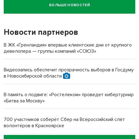
БОЛЬШЕ НОВОСТЕЙ
Новосибирский суд наказал водителя за смерть
пенсионерки на вокзале
Новости партнеров
«Мы живём на пастбище!»: в новосибирском селе лошади
терроризируют жителей
В ЖК «Гренландия» впервые клиентские дни от крупного
девелопера — группы компаний «СОЮЗ»
Инвалид получил условный срок за избиение врачей
протезом под Новосибирском
Видеозапись обеспечит прозрачность выборов в Госдуму
в Новосибирской области
Новосибирский преподаватель с женой вошли в топ-16
многодетных в России
В память о подвиге: «Ростелеком» проведет кибертурнир
«Битва за Москву»
Обновлённое отделение ВТБ открылось в Искитиме
700 участников соберёт Сбер на Всероссийский слёт
волонтёров в Красноярске