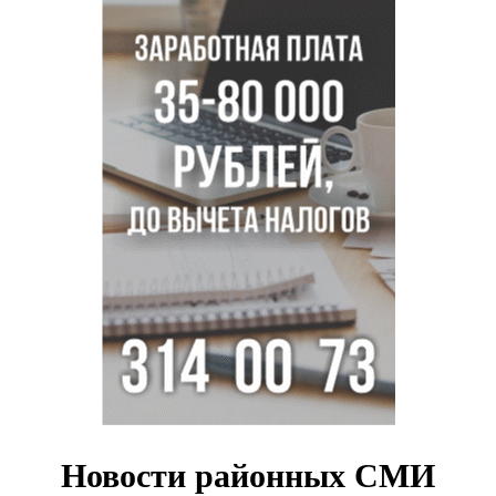
Знаменитый орангутан Бату отметил юбилей в
новосибирском зоопарке
Новосибирские хирурги спасли сердце восьмиклассницы
с донорским клапаном