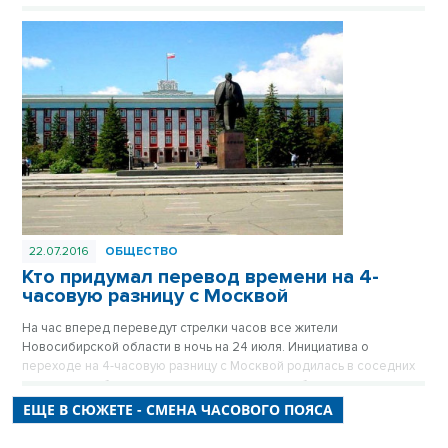
22.07.2016
ОБЩЕСТВО
Кто придумал перевод времени на 4-
часовую разницу с Москвой
На час вперед переведут стрелки часов все жители
Новосибирской области в ночь на 24 июля. Инициатива о
переходе на 4-часовую разницу с Москвой родилась в соседних
регионах, но была охотно подхвачена новосибирскими
законодателями.
ЕЩЕ В СЮЖЕТЕ - СМЕНА ЧАСОВОГО ПОЯСА