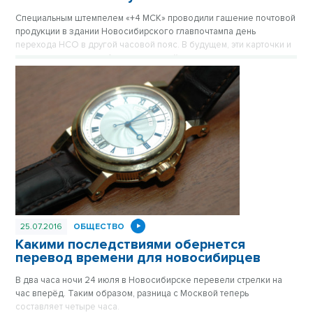
Специальным штемпелем «+4 МСК» проводили гашение почтовой
продукции в здании Новосибирского главпочтампа день
перехода НСО в другой часовой пояс. В будущем, эти карточки и
конверты могут стать филателической ценностью.
25.07.2016
ОБЩЕСТВО
Какими последствиями обернется
перевод времени для новосибирцев
В два часа ночи 24 июля в Новосибирске перевели стрелки на
час вперёд. Таким образом, разница с Москвой теперь
составляет четыре часа.