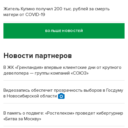
Житель Купино получил 200 тыс. рублей за смерть
матери от COVID-19
БОЛЬШЕ НОВОСТЕЙ
Новосибирский суд наказал водителя за смерть
пенсионерки на вокзале
Новости партнеров
«Мы живём на пастбище!»: в новосибирском селе лошади
терроризируют жителей
В ЖК «Гренландия» впервые клиентские дни от крупного
девелопера — группы компаний «СОЮЗ»
Инвалид получил условный срок за избиение врачей
протезом под Новосибирском
Видеозапись обеспечит прозрачность выборов в Госдуму
в Новосибирской области
Новосибирский преподаватель с женой вошли в топ-16
многодетных в России
В память о подвиге: «Ростелеком» проведет кибертурнир
«Битва за Москву»
Обновлённое отделение ВТБ открылось в Искитиме