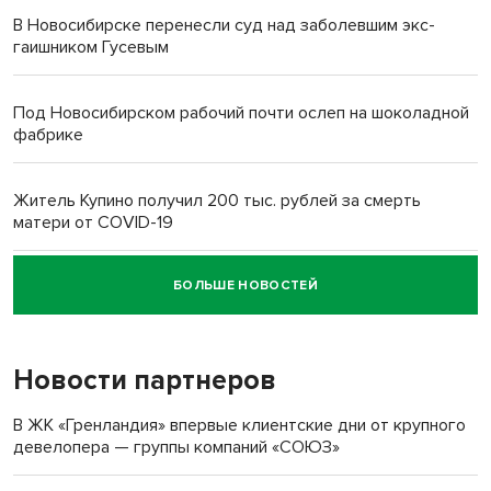
В Новосибирске перенесли суд над заболевшим экс-
гаишником Гусевым
Под Новосибирском рабочий почти ослеп на шоколадной
фабрике
Житель Купино получил 200 тыс. рублей за смерть
матери от COVID-19
БОЛЬШЕ НОВОСТЕЙ
Новосибирский суд наказал водителя за смерть
пенсионерки на вокзале
Новости партнеров
«Мы живём на пастбище!»: в новосибирском селе лошади
терроризируют жителей
В ЖК «Гренландия» впервые клиентские дни от крупного
девелопера — группы компаний «СОЮЗ»
Инвалид получил условный срок за избиение врачей
протезом под Новосибирском