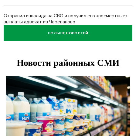
Отправил инвалида на СВО и получил его «посмертные»
выплаты адвокат из Черепаново
БОЛЬШЕ НОВОСТЕЙ
Андрей Травников поздравил новосибирцев с
юбилейным Днем строителя
Ученики новосибирского лицея победили в
Международной олимпиаде по ИИ
Остановку электричек о.п. Радуга Сибири начали строить
в Новосибирске
Транспортная прокуратура проверит S7 после инцидента
в аэропорту Норильска