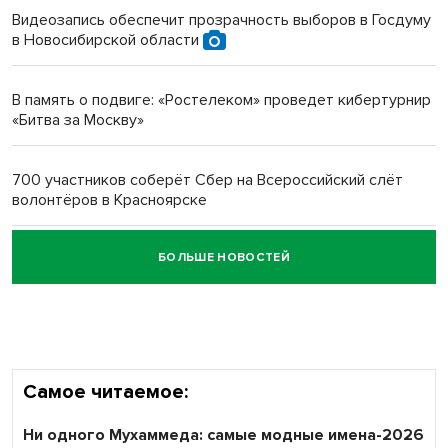
Видеозапись обеспечит прозрачность выборов в Госдуму
в Новосибирской области
Новосибирский преподаватель с женой вошли в топ-16
многодетных в России
В память о подвиге: «Ростелеком» проведет кибертурнир
«Битва за Москву»
Обновлённое отделение ВТБ открылось в Искитиме
700 участников соберёт Сбер на Всероссийский слёт
волонтёров в Красноярске
БОЛЬШЕ НОВОСТЕЙ
Честный выбор: видеонаблюдение обеспечит
объективность результатов ЕДГ в Новосибирской
области
Самое читаемое:
Ни одного Мухаммеда: самые модные имена-2026