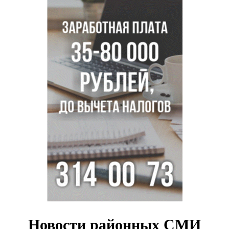
Главные дороги Новосибирска закрыли для самокатов к 11
августа
Парашютную вышку за 16 миллионов закупил детский
лагерь под Новосибирском