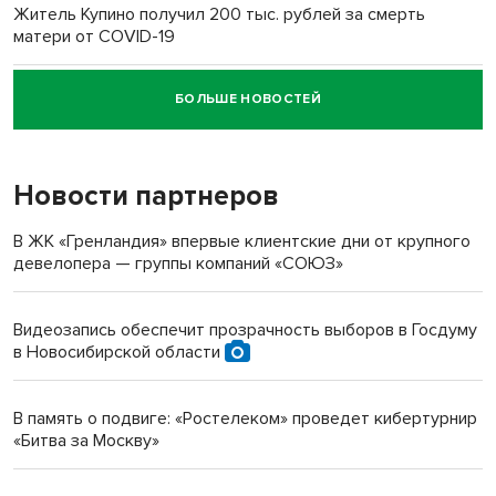
Житель Купино получил 200 тыс. рублей за смерть
матери от COVID-19
БОЛЬШЕ НОВОСТЕЙ
Новосибирский суд наказал водителя за смерть
пенсионерки на вокзале
Новости партнеров
«Мы живём на пастбище!»: в новосибирском селе лошади
терроризируют жителей
В ЖК «Гренландия» впервые клиентские дни от крупного
девелопера — группы компаний «СОЮЗ»
Инвалид получил условный срок за избиение врачей
протезом под Новосибирском
Видеозапись обеспечит прозрачность выборов в Госдуму
в Новосибирской области
Новосибирский преподаватель с женой вошли в топ-16
многодетных в России
В память о подвиге: «Ростелеком» проведет кибертурнир
«Битва за Москву»
Обновлённое отделение ВТБ открылось в Искитиме