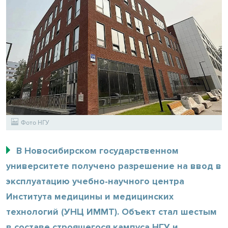
Фото НГУ
В Новосибирском государственном
университете получено разрешение на ввод в
эксплуатацию учебно-научного центра
Института медицины и медицинских
технологий (УНЦ ИММТ). Объект стал шестым
в составе строящегося кампуса НГУ и