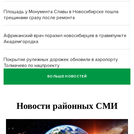
Площадь у Монумента Славы в Новосибирске пошла
трещинами сразу после ремонта
Африканский врач поразил новосибирцев в травмпункте
Академгородка
Покрытие рулежных дорожек обновили в аэропорту
Толмачево по нацпроекту
БОЛЬШЕ НОВОСТЕЙ
В Новосибирске зафиксирован рост заболеваемости
энтеровирусной инфекцией
В Новосибирске осудили внука за продажу дедова ружья
псевдо-мигранту
В Новосибирске по КРТ сдали первую очередь