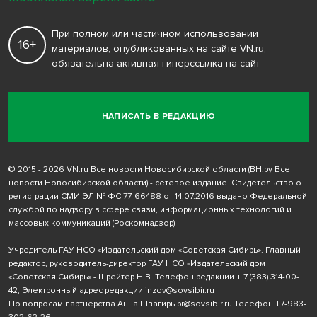
При полном или частичном использовании
16+
материалов, опубликованных на сайте VN.ru,
обязательна активная гиперссылка на сайт
НАПИСАТЬ В РЕДАКЦИЮ
© 2015 - 2026 VN.ru Все новости Новосибирской области (ВН.ру Все
новости Новосибирской области) - сетевое издание. Свидетельство о
регистрации СМИ ЭЛ № ФС 77-66488 от 14.07.2016 выдано Федеральной
службой по надзору в сфере связи, информационных технологий и
массовых коммуникаций (Роскомнадзор)
Учредитель ГАУ НСО «Издательский дом «Советская Сибирь». Главный
редактор, руководитель-директор ГАУ НСО «Издательский дом
«Советская Сибирь» - Шрейтер Н.В. Телефон редакции
+ 7 (383) 314-00-
42
; Электронный адрес редакции
inzov@sovsibir.ru
По вопросам партнерства Анна Швагирь
pr@sovsibir.ru
Телефон
+7-983-