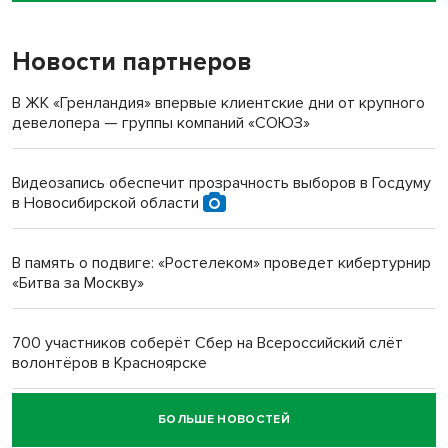
Новости партнеров
«Мы живём на пастбище!»: в новосибирском селе лошади
терроризируют жителей
В ЖК «Гренландия» впервые клиентские дни от крупного
девелопера — группы компаний «СОЮЗ»
Инвалид получил условный срок за избиение врачей
протезом под Новосибирском
Видеозапись обеспечит прозрачность выборов в Госдуму
в Новосибирской области
Новосибирский преподаватель с женой вошли в топ-16
многодетных в России
В память о подвиге: «Ростелеком» проведет кибертурнир
«Битва за Москву»
Обновлённое отделение ВТБ открылось в Искитиме
700 участников соберёт Сбер на Всероссийский слёт
волонтёров в Красноярске
БОЛЬШЕ НОВОСТЕЙ
Честный выбор: видеонаблюдение обеспечит
объективность результатов ЕДГ в Новосибирской