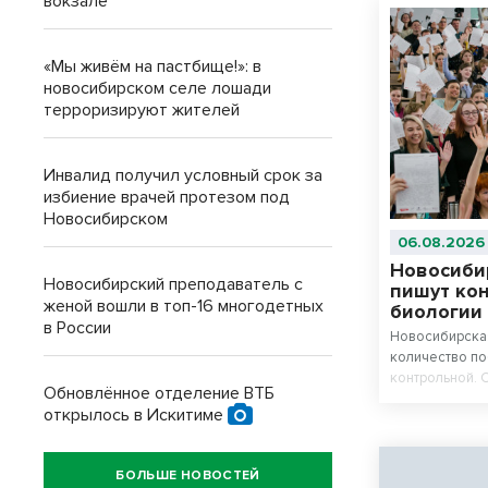
вокзале
«Мы живём на пастбище!»: в
новосибирском селе лошади
терроризируют жителей
Инвалид получил условный срок за
избиение врачей протезом под
Новосибирском
06.08.2026
Новосиби
Новосибирский преподаватель с
пишут ко
женой вошли в топ-16 многодетных
биологии
в России
Новосибирская
количество п
контрольной. 
Обновлённое отделение ВТБ
химию и биоло
открылось в Искитиме
БОЛЬШЕ НОВОСТЕЙ