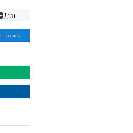
 охране
Дзен
ь новость