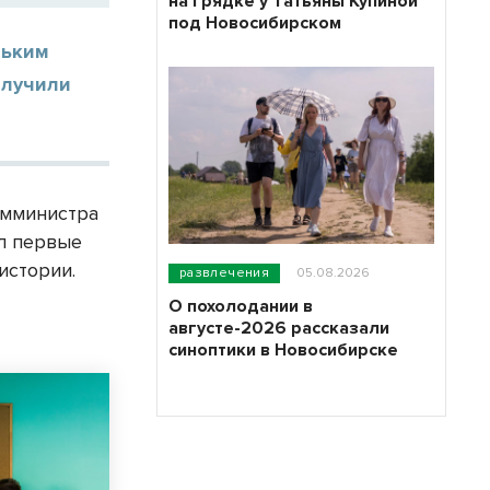
на грядке у Татьяны Купиной
под Новосибирском
льким
олучили
амминистра
л первые
истории.
развлечения
05.08.2026
О похолодании в
августе-2026 рассказали
синоптики в Новосибирске