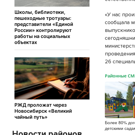
«У нас про
сообщала м
выпускнико
сегодняшни
министерст
проведения 
26 специал
Районные С
Более 80% дог
детскими сада
Новости районов
заключили онл