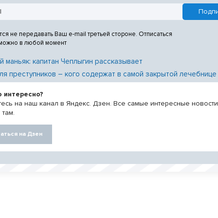
тся не передавать Ваш e-mail третьей стороне. Отписаться
 можно в любой момент
й маньяк: капитан Чеплыгин рассказывает
ля преступников – кого содержат в самой закрытой лечебнице
о интересно?
есь на наш канал в Яндекс. Дзен. Все самые интересные новост
 там.
аться на Дзен