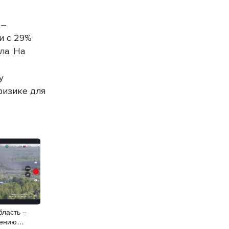
 –
и с 29%
ла. На
у
физике для
бласть –
нению