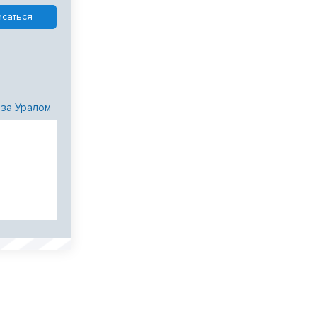
 за Уралом
и