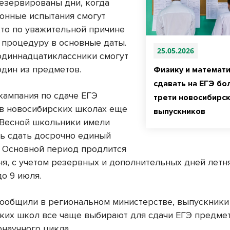
езервированы дни, когда
онные испытания смогут
кто по уважительной причине
а процедуру в основные даты.
25.05.2026
 одиннадцатиклассники смогут
один из предметов.
Физику и математи
сдавать на ЕГЭ б
кампания по сдаче ЕГЭ
трети новосибирск
 в новосибирских школах еще
выпускников
. Весной школьники имели
ь сдать досрочно единый
. Основной период продлится
юня, с учетом резервных и дополнительных дней летн
о 9 июля.
сообщили в региональном министерстве, выпускники
ких школ все чаще выбирают для сдачи ЕГЭ предме
онаучного цикла.