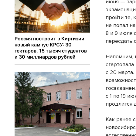
июня — зар
экзаменаци
пройти те, 
не попал н
8 и 9 июля
пересдать 
Напомним, 
стартовала
с 20 марта
возможност
госэкзамен
с 1 по 19 и
продлится д
Как ранее 
новосибирс
естественн