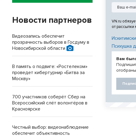
Новости партнеров
VN.ru обязуе
от рассылки
Видеозапись обеспечит
Искитимски
прозрачность выборов в Госдуму в
Психушка д
Новосибирской области
Вам был
Подпишит
В память о подвиге: «Ростелеком»
отобраны
проведет кибертурнир «Битва за
Москву»
Подпис
700 участников соберёт Сбер на
Всероссийский слёт волонтёров в
Красноярске
Честный выбор: видеонаблюдение
обеспечит объективность