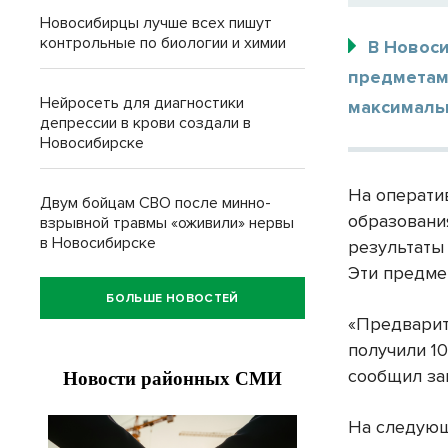
Новосибирцы лучше всех пишут
контрольные по биологии и химии
В Новос
предметам.
Нейросеть для диагностики
максималь
депрессии в крови создали в
Новосибирске
На операти
Двум бойцам СВО после минно-
образовани
взрывной травмы «оживили» нервы
в Новосибирске
результаты
Эти предме
БОЛЬШЕ НОВОСТЕЙ
«Предварит
получили 1
сообщил за
На следующ