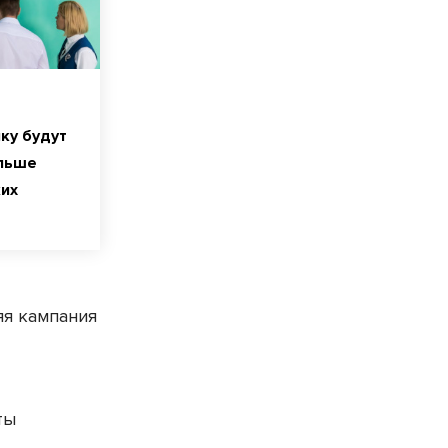
ку будут
ольше
их
яя кампания
ты