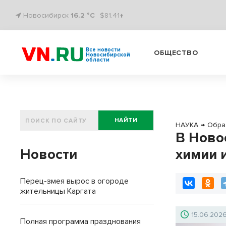
Новосибирск
16.2 °C
$81.41↑
Все новости
ОБЩЕСТВО
Новосибирской
области
НАЙТИ
НАУКА
→
Обра
В Ново
Новости
химии 
Перец-змея вырос в огороде
жительницы Каргата
15.06.202
Полная программа празднования