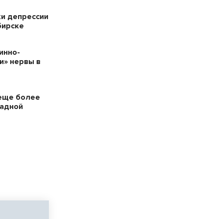
ки депрессии
бирске
инно-
и» нервы в
еще более
падной