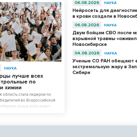
06.08.2026
НАУКА
Нейросеть для диагности
в крови создали в Новоси
06.08.2026
НАУКА
Двум бойцам СВО после м
взрывной травмы «оживил
Новосибирске
04.08.2026
НАУКА
Ученые СО РАН обещают 
экстремальную жару в За
НАУКА
Сибири
рцы лучше всех
нтрольные по
 и химии
 область стала лидером по
обедителей во Всероссийской
Сибиряки лучше всех знают
гию.