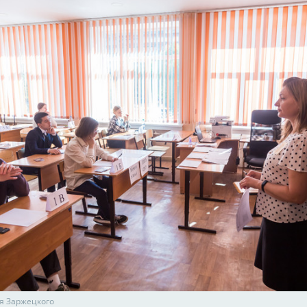
я Заржецкого