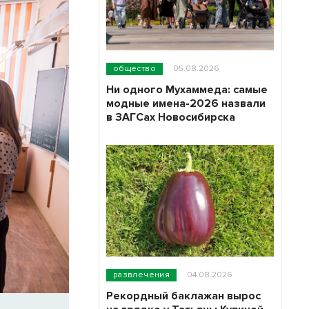
общество
05.08.2026
Ни одного Мухаммеда: самые
модные имена-2026 назвали
в ЗАГСах Новосибирска
развлечения
04.08.2026
Рекордный баклажан вырос