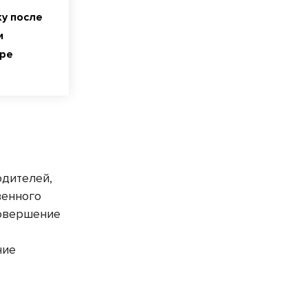
у после
и
тре
одителей,
венного
совершение
ние