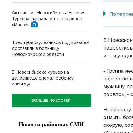
Актриса из Новосибирска Евгения
Потерпев
Туркова сыграла мать в сериале
«Малой»
В Новосиби
Трех туберкулезников под конвоем
подростков
доставили в больницу
Новосибирской области
июня у одн
- Группа н
В Новосибирске курьер на
велосипеде сломал ребенку
подростков
ключицу
мужчину, г
порядок, -
БОЛЬШЕ НОВОСТЕЙ
Неравноду
отмыть без
скорую, со
«Анонимный