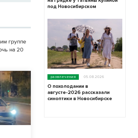
на грядке у Татьяны Купиной
под Новосибирском
им группе
очь на 20
развлечения
05.08.2026
О похолодании в
августе-2026 рассказали
синоптики в Новосибирске