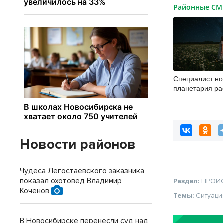
Районные С
Специалист но
планетария ра
главных астро
событиях авгу
Новости районов
Чудеса Легостаевского заказника
показал охотовед Владимир
Раздел:
ПРОИ
Коченов
Темы:
Ситуаци
В Новосибирске перенесли суд над