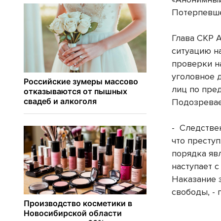
Потерпевше
Глава СКР 
ситуацию н
проверки н
уголовное 
лиц по пре
Подозревае
- Следстве
что престу
порядка яв
наступает с
Наказание 
свободы, -