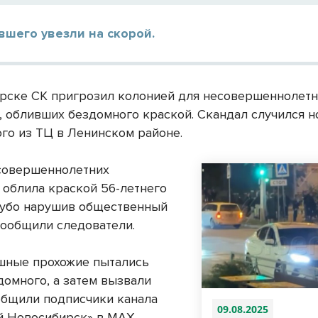
шего увезли на скорой.
рске СК пригрозил колонией для несовершеннолетн
, обливших бездомного краской. Скандал случился н
ого из ТЦ в Ленинском районе.
есовершеннолетних
 облила краской 56-летнего
рубо нарушив общественный
 сообщили следователи.
шные прохожие пытались
домного, а затем вызвали
общили подписчики канала
09.08.2025
 Новосибирск» в МАХ.