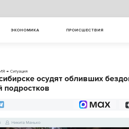
ЭКОНОМИКА
ПРОИСШЕСТВИЯ
ИЯ
→
Ситуация
сибирске осудят обливших безд
й подростков
6
Никита Манько