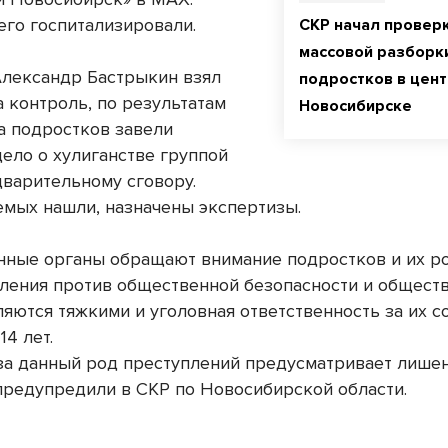
го госпитализировали.
СКР начал проверк
массовой разборк
Александр Бастрыкин взял
подростков в цен
а контроль, по результатам
Новосибирске
а подростков завели
дело о хулиганстве группой
дварительному сговору.
мых нашли, назначены экспертизы.
нные органы обращают внимание подростков и их р
пления против общественной безопасности и общест
ляются тяжкими и уголовная ответственность за их 
 14 лет.
за данный род преступлений предусматривает лише
 предупредили в СКР по Новосибирской области.