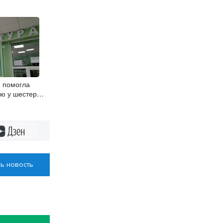
 помогла
ию у шестерых
65 лет
Дзен
ь новость