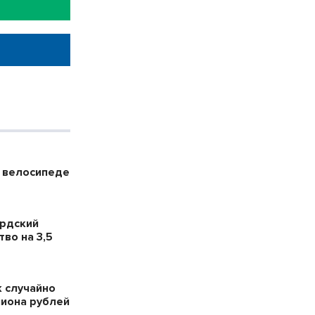
а велосипеде
ердский
во на 3,5
 случайно
лиона рублей