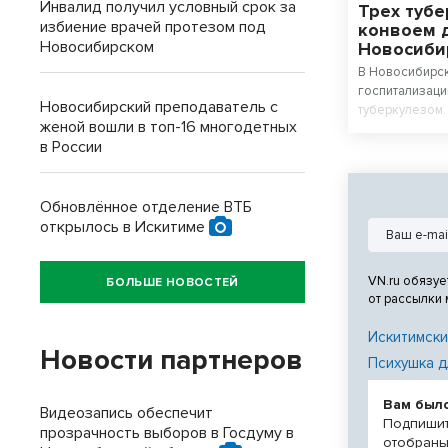
Инвалид получил условный срок за
Трех туб
избиение врачей протезом под
конвоем 
Новосибирском
Новосиби
В Новосибирск
госпитализаци
Новосибирский преподаватель с
туберкулезом.
женой вошли в топ-16 многодетных
опасность окр
в России
проходить леч
Обновлённое отделение ВТБ
открылось в Искитиме
VN.ru обязуе
БОЛЬШЕ НОВОСТЕЙ
от рассылки
Искитимски
Новости партнеров
Психушка д
Вам был
Видеозапись обеспечит
Подпишит
прозрачность выборов в Госдуму в
отобраны