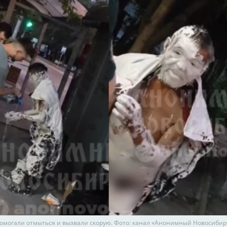
омогали отмыться и вызвали скорую. Фото: канал «Анонимный Новосибир