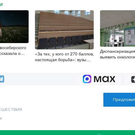
МИ
восибирского
Диспансеризация
ссказала о
«За тех, у кого от 270 баллов,
выявить онколог
номических
настоящая борьба»: вузы
бердчан старше 
ста
настойчиво обзванивают
новосибирских
высокобалльников перед
зачислением
Предложит
СШЕСТВИЯ
я