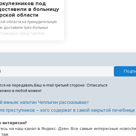
еркулезников под
доставили в больницу
рской области
ой области на принудительную
ю доставили трех больных
 Граждане представляли
ужающим и отказывались
ение.
тся не передавать Ваш e-mail третьей стороне. Отписаться
 можно в любой момент
й маньяк: капитан Чеплыгин рассказывает
ля преступников – кого содержат в самой закрытой лечебнице
о интересно?
есь на наш канал в Яндекс. Дзен. Все самые интересные новост
 там.