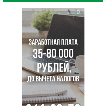
Отправил инвалида на СВО и получил его «посмертные»
выплаты адвокат из Черепаново
Андрей Травников поздравил новосибирцев с
юбилейным Днем строителя
Ученики новосибирского лицея победили в
Международной олимпиаде по ИИ
Остановку электричек о.п. Радуга Сибири начали строить
в Новосибирске