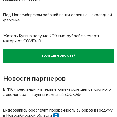
Под Новосибирском рабочий почти ослеп на шоколадной
фабрике
Житель Купино получил 200 тыс. рублей за смерть
матери от COVID-19
БОЛЬШЕ НОВОСТЕЙ
Новосибирский суд наказал водителя за смерть
пенсионерки на вокзале
Новости партнеров
«Мы живём на пастбище!»: в новосибирском селе лошади
терроризируют жителей
В ЖК «Гренландия» впервые клиентские дни от крупного
девелопера — группы компаний «СОЮЗ»
Инвалид получил условный срок за избиение врачей
протезом под Новосибирском
Видеозапись обеспечит прозрачность выборов в Госдуму
в Новосибирской области