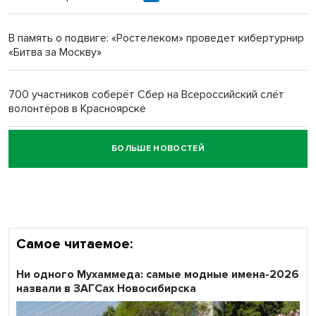
Новосибирский преподаватель с женой вошли в топ-16
многодетных в России
В память о подвиге: «Ростелеком» проведет кибертурнир
«Битва за Москву»
Обновлённое отделение ВТБ открылось в Искитиме
700 участников соберёт Сбер на Всероссийский слёт
волонтёров в Красноярске
БОЛЬШЕ НОВОСТЕЙ
Честный выбор: видеонаблюдение обеспечит
объективность результатов ЕДГ в Новосибирской
области
Самое читаемое:
Ни одного Мухаммеда: самые модные имена-2026
назвали в ЗАГСах Новосибирска