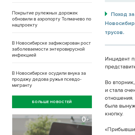
Покрытие рулежных дорожек
Поход з
обновили в аэропорту Толмачево по
Новосибирс
нацпроекту
трусов.
В Новосибирске зафиксирован рост
заболеваемости энтеровирусной
инфекцией
Инцидент п
представит
В Новосибирске осудили внука за
продажу дедова ружья псевдо-
Во вторник,
мигранту
и стала оч
отношения.
БОЛЬШЕ НОВОСТЕЙ
была вынуж
кнопку.
«Прибывшие