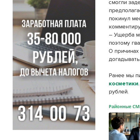
смогли зад
предполага
покинул ме
комментиру
– Ущерба м
поэтому гв
О причинах
догадывать
Ранее мы п
косметики
рублей.
Районные С