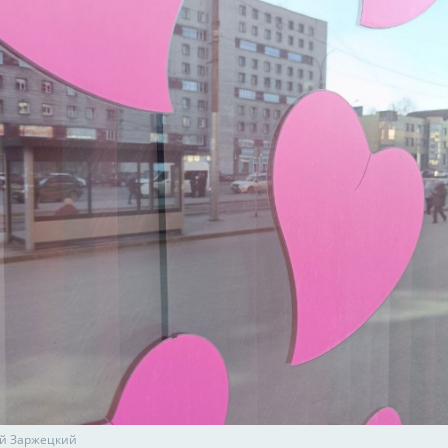
й Заржецкий