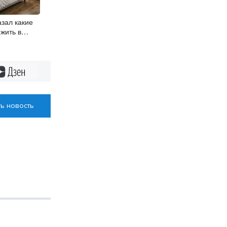
зал какие
жить в
ибирцев
Дзен
ь новость