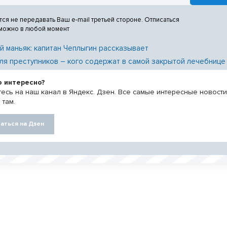
тся не передавать Ваш e-mail третьей стороне. Отписаться
 можно в любой момент
й маньяк: капитан Чеплыгин рассказывает
ля преступников – кого содержат в самой закрытой лечебнице
о интересно?
есь на наш канал в Яндекс. Дзен. Все самые интересные новост
 там.
аться на Дзен