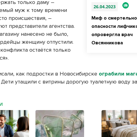
ержать только даму –
26.04.2023
емый муж к тому времени
сто происшествия, –
Миф о смертельно
ют представители агентства.
опасности лифчик
агазину нанесено не было,
опровергла врач
ардейцы женщину отпустили.
Овсянникова
 конфликта остаётся только
ся».
исали, как подростки в Новосибирске
ограбили маг
. Дети утащили с витрины дорогую туалетную воду за
МИ