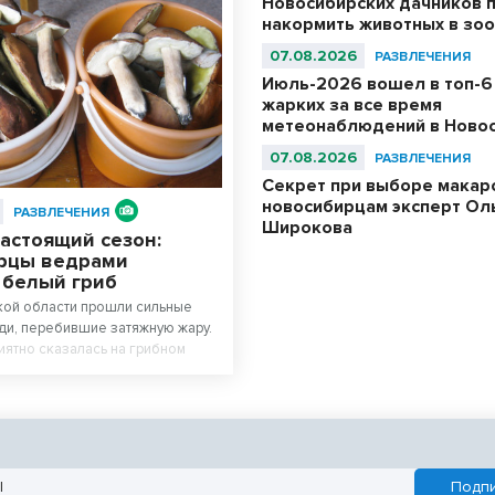
Новосибирских дачников 
накормить животных в зо
07.08.2026
РАЗВЛЕЧЕНИЯ
Июль-2026 вошел в топ-6
жарких за все время
метеонаблюдений в Ново
07.08.2026
РАЗВЛЕЧЕНИЯ
Секрет при выборе макар
новосибирцам эксперт Ол
РАЗВЛЕЧЕНИЯ
Широкова
астоящий сезон:
рцы ведрами
 белый гриб
кой области прошли сильные
и, перебившие затяжную жару.
иятно сказалась на грибном
сах региона начался настоящий
дают любители тихой охоты.