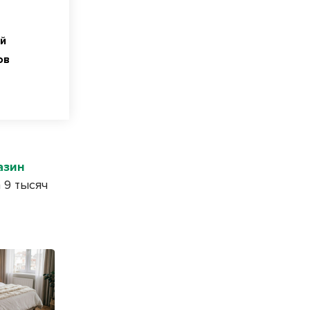
й
ов
азин
 9 тысяч