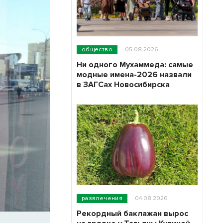
общество
05.08.2026
Ни одного Мухаммеда: самые
модные имена-2026 назвали
в ЗАГСах Новосибирска
развлечения
04.08.2026
Рекордный баклажан вырос