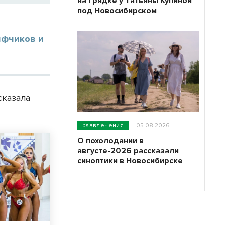
на грядке у Татьяны Купиной
под Новосибирском
ифчиков и
сказала
развлечения
05.08.2026
О похолодании в
августе-2026 рассказали
синоптики в Новосибирске