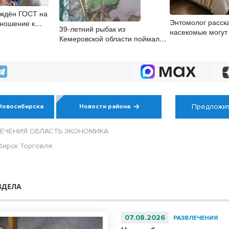
рждён ГОСТ на
Энтомолог расска
ношение к
39-летний рыбак из
насекомые могут 
Кемеровской области поймал в
квартирах новос
Оби краснокнижного осётра
Предложит
Новосибирска
Новости района
ЛЕЧЕНИЯ
ОБЛАСТЬ
ЭКОНОМИКА
бирск
Торговля
ЗДЕЛА
07.08.2026
РАЗВЛЕЧЕНИЯ