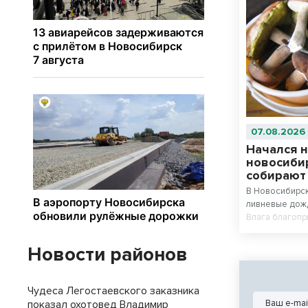
07.08.2026
Начался н
новосиби
собирают
В Новосибирс
ливневые дожд
Влага благопр
сезоне — в ле
сезон, утверж
Новости районов
Чудеса Легостаевского заказника
показал охотовед Владимир