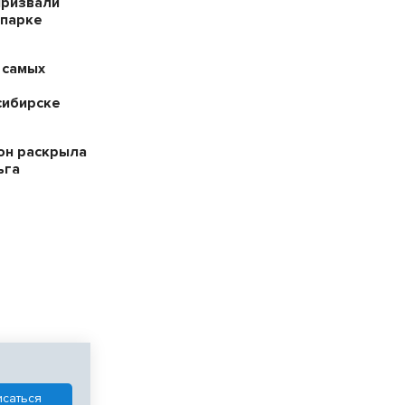
призвали
опарке
 самых
сибирске
он раскрыла
ьга