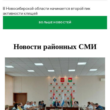
В Новосибирской области начинается второй пик
активности клещей
БОЛЬШЕ НОВОСТЕЙ
Новосибирских дачников призвали накормить животных в
зоопарке
Движение на три месяца ограничат на трассе
«Новосибирск - Ленинск-Кузнецкий»
Новосибирских школьников обязали кормить
морепродуктами с 1 сентября
Июль-2026 вошел в топ-6 самых жарких за все время
метеонаблюдений в Новосибирске