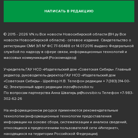
НАПИСАТЬ В РЕДАКЦИЮ
© 2015 - 2026 VN.ru Все новости Новосибирской области (ВН.ру Все
новости Новосибирской области) - сетевое издание. Свидетельство о
регистрации СМИ ЭЛ № ФС 77-66488 от 14.07.2016 выдано Федеральной
службой по надзору в сфере связи, информационных технологий и
массовых коммуникаций (Роскомнадзор)
Учредитель ГАУ НСО «Издательский дом «Советская Сибирь». Главный
редактор, руководитель-директор ГАУ НСО «Издательский дом
«Советская Сибирь» - Шрейтер Н.В. Телефон редакции
+ 7 (383) 314-00-
42
; Электронный адрес редакции
inzov@sovsibir.ru
По вопросам партнерства Анна Швагирь
pr@sovsibir.ru
Телефон
+7-983-
302-62-26
На информационном ресурсе применяются рекомендательные
технологии
(информационные технологии предоставления
информации на основе сбора, систематизации и анализа сведений,
относящихся к предпочтениям пользователей сети «Интернет»,
находящихся на территории Российской Федерации).