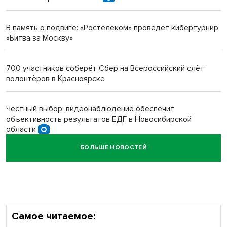
Инвалид получил условный срок за избиение врачей
протезом под Новосибирском
В память о подвиге: «Ростелеком» проведет кибертурнир
«Битва за Москву»
Новосибирский преподаватель с женой вошли в топ-16
многодетных в России
700 участников соберёт Сбер на Всероссийский слёт
волонтёров в Красноярске
Обновлённое отделение ВТБ открылось в Искитиме
Честный выбор: видеонаблюдение обеспечит
объективность результатов ЕДГ в Новосибирской
области
БОЛЬШЕ НОВОСТЕЙ
Кибертанки пошли в бой: «Ростелеком» объявляет
участников «Битвы заводов» от Новосибирской
области
Самое читаемое: