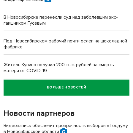
В Новосибирске перенесли суд над заболевшим экс-
гаишником Гусевым
Под Новосибирском рабочий почти ослеп на шоколадной
фабрике
Житель Купино получил 200 тыс. рублей за смерть
матери от COVID-19
БОЛЬШЕ НОВОСТЕЙ
Новосибирский суд наказал водителя за смерть
пенсионерки на вокзале
Новости партнеров
«Мы живём на пастбище!»: в новосибирском селе лошади
терроризируют жителей
Видеозапись обеспечит прозрачность выборов в Госдуму
в Новосибирской области