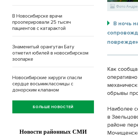
Фото Андре
В Новосибирске врачи
прооперировали 25 тысяч
В ночь н
пациентов с катарактой
сопровожд
поврежден
Знаменитый орангутан Бату
отметил юбилей в новосибирском
зоопарке
Как сообща
оперативно
Новосибирские хирурги спасли
сердце восьмиклассницы с
механически
донорским клапаном
обрывы про
БОЛЬШЕ НОВОСТЕЙ
Наиболее с
в Заельцов
районе пер
Мочищенско