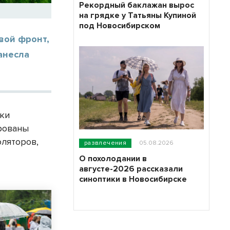
Рекордный баклажан вырос
на грядке у Татьяны Купиной
под Новосибирском
вой фронт,
анесла
ики
рованы
оляторов,
развлечения
05.08.2026
О похолодании в
августе-2026 рассказали
синоптики в Новосибирске