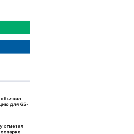
 объявил
цию для 65-
у отметил
зоопарке