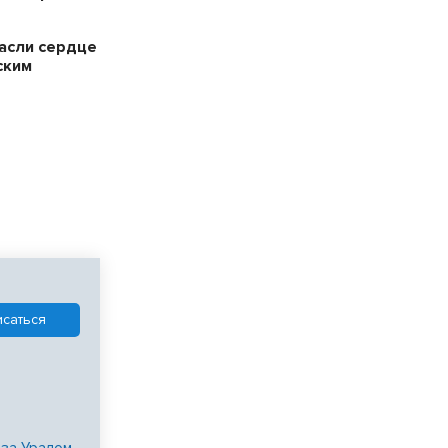
пасли сердце
ским
 за Уралом