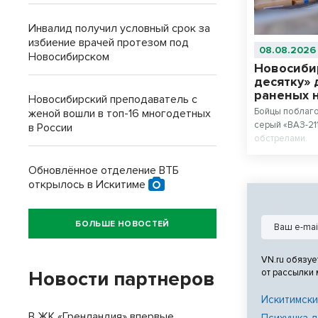
Инвалид получил условный срок за
избиение врачей протезом под
08.08.2026
Новосибирском
Новосиби
десятку» 
раненых 
Новосибирский преподаватель с
Бойцы поблаг
женой вошли в топ-16 многодетных
серый «ВАЗ-21
в России
обстрелами.
Обновлённое отделение ВТБ
открылось в Искитиме
БОЛЬШЕ НОВОСТЕЙ
VN.ru обязуе
от рассылки
Новости партнеров
Искитимски
В ЖК «Гренландия» впервые
Психушка д