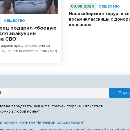
08.08.2026
ОБЩЕСТВО
Новосибирские хирурги с
восьмиклассницы с донор
ОБЩЕСТВО
клапаном
рец подарил «боевую
для эвакуации
на СВО
одарили предпринимателя за
10», на нем вывозят раненых под
тся не передавать Ваш e-mail третьей стороне. Отписаться
 можно в любой момент
й маньяк: капитан Чеплыгин рассказывает
ля преступников – кого содержат в самой закрытой лечебнице