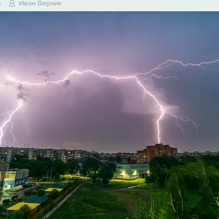
6
Иван Верник