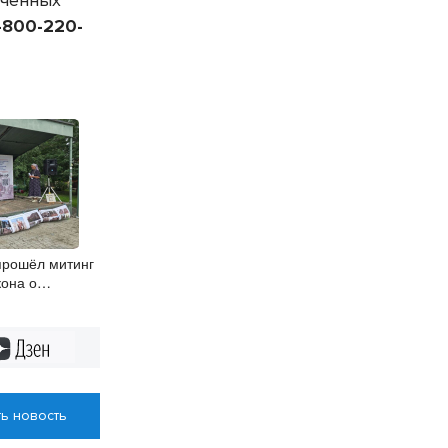
еченных
-800-220-
прошёл митинг
кона о
Дзен
ь новость