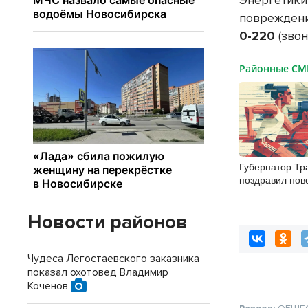
Энергетики
повреждени
0-220
(звон
Районные С
Губернатор Тр
поздравил нов
с Днём физкул
Новости районов
Чудеса Легостаевского заказника
показал охотовед Владимир
Коченов