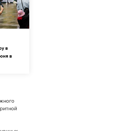
ру в
юня в
ожного
аритной