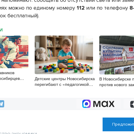
 напоминают: сообщить об отсутствии света или зам
ях можно по единому номеру
112
или по телефону
8
ок бесплатный).
МИ
авников
осибирцев
Детские центры Новосибирска
В Новосибирске 
ьтурника
перегибают с «педагогикой
против нового за
успеха», считает психолог
памятниках
Предложит