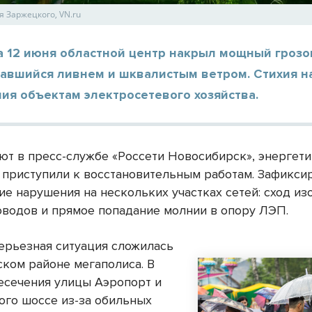
я Заржецкого, VN.ru
а 12 июня областной центр накрыл мощный грозо
авшийся ливнем и шквалистым ветром. Стихия н
ия объектам электросетевого хозяйства.
ют в пресс-службе «Россети Новосибирск», энергет
 приступили к восстановительным работам. Зафикси
е нарушения на нескольких участках сетей: сход из
водов и прямое попадание молнии в опору ЛЭП.
ерьезная ситуация сложилась
ском районе мегаполиса. В
есечения улицы Аэропорт и
го шоссе из-за обильных