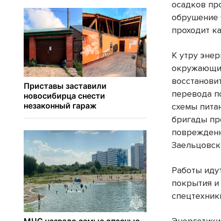
осадков пр
обрушение 
проходит ка
К утру эне
окружающи
восстановит
перевода п
схемы пита
бригады п
поврежденн
Заельцовск
Работы иду
покрытия и
спецтехник