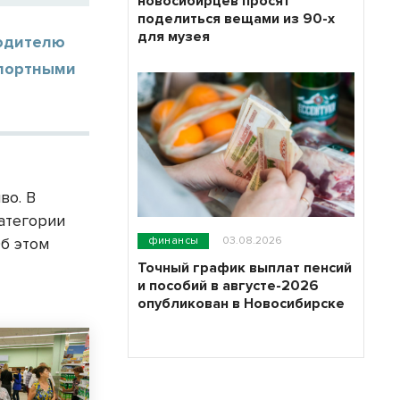
новосибирцев просят
поделиться вещами из 90-х
для музея
водителю
спортными
во. В
атегории
финансы
03.08.2026
Об этом
Точный график выплат пенсий
и пособий в августе-2026
опубликован в Новосибирске