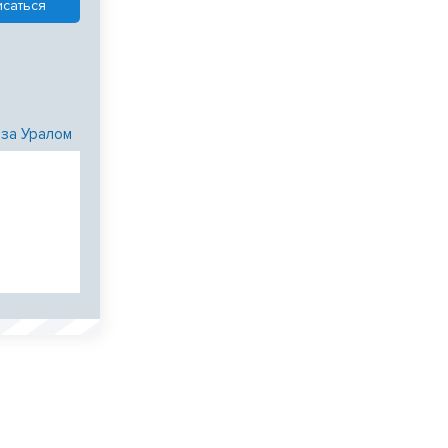
 за Уралом
и