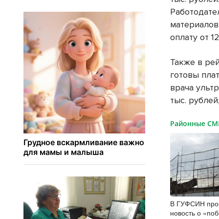
Работодате
материалов
оплату от 1
Также в ре
готовы плат
врача ульт
тыс. рубле
Районные С
В ГУФСИН про
новость о «по