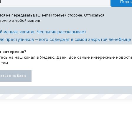
тся не передавать Ваш e-mail третьей стороне. Отписаться
 можно в любой момент
й маньяк: капитан Чеплыгин рассказывает
ля преступников – кого содержат в самой закрытой лечебнице
о интересно?
есь на наш канал в Яндекс. Дзен. Все самые интересные новост
 там.
аться на Дзен