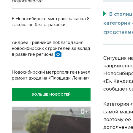
Новосибирске
В столи
В Новосибирске минтранс наказал 8
категории
таксистов без страховки
средствам
Андрей Травников поблагодарил
новосибирских строителей за вклад
в развитие региона
Ситуация н
напряжённо
Новосибирский метрополитен начал
Новосибирс
ремонт входа на «Площади Ленина»
«Е». Кандид
сообщает с
БОЛЬШЕ НОВОСТЕЙ
Категория «
самой маши
поэтому ее
дополнение