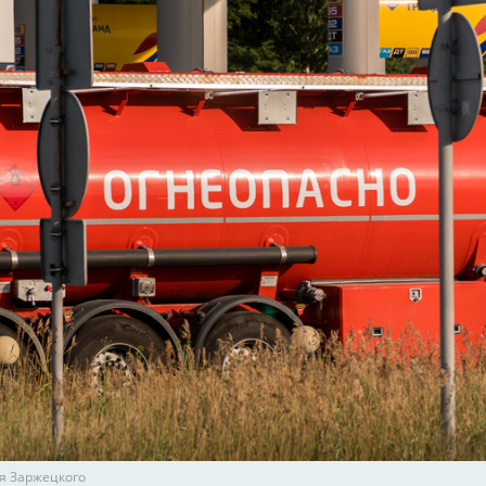
я Заржецкого