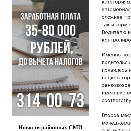
категориям
автомобиле
сложнее: тр
так и тормо
Водителю н
контролиро
Именно поэ
водительски
появилась 
подкатегор
бензовозов
имеющие во
соответств
Второе мес
менеджера-
тыс. рублей