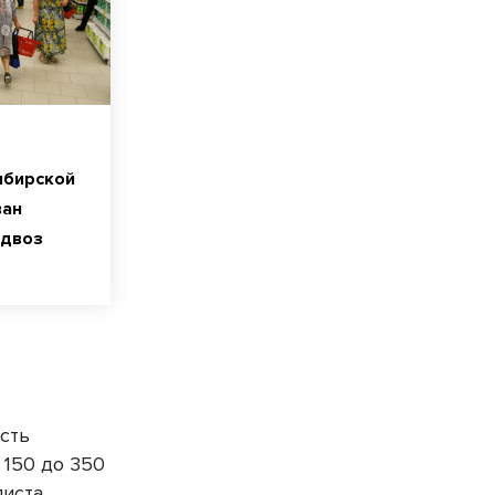
ибирской
ван
одвоз
сть
 150 до 350
иста.