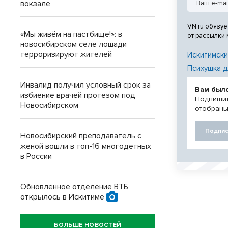
вокзале
VN.ru обязуе
«Мы живём на пастбище!»: в
от рассылки
новосибирском селе лошади
терроризируют жителей
Искитимски
Психушка д
Инвалид получил условный срок за
Вам был
избиение врачей протезом под
Подпишит
Новосибирском
отобраны
Подпис
Новосибирский преподаватель с
женой вошли в топ-16 многодетных
в России
Обновлённое отделение ВТБ
открылось в Искитиме
БОЛЬШЕ НОВОСТЕЙ