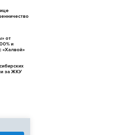
щице
шенничество
» от
100% и
с «Халвой»
сибирских
ии за ЖКУ