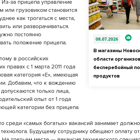
. Из-за прицепа управление
м или грузовиком становится
уднее как трогаться с места,
зить или разворачиваться.
ужно постоянно
08.07.2026
вать положение прицепа.
В магазины Новос
тому в российских
области организо
х правах с 1 марта 2011 года
бесперебойный п
новая категория «Е», имеющая
продуктов
ии. Добавим, что к вождению
 допускаются только лица,
дительский опыт от 1 года
ующей категории без прицепа.
то среди «самых богатых» вакансий занимает должно
технолога. Будущему сотруднику обещают оплату от
. На третьем месте — вакансия технического специал