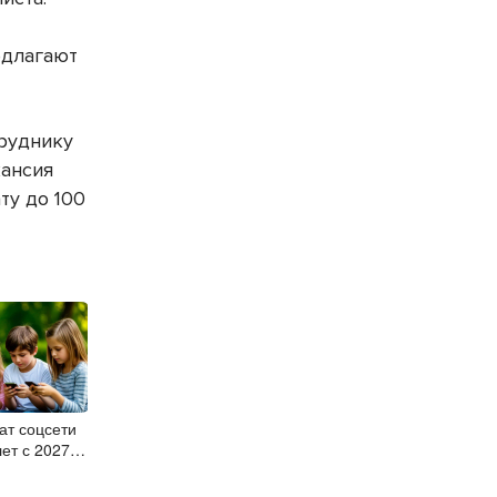
едлагают
труднику
кансия
ту до 100
ат соцсети
лет с 2027