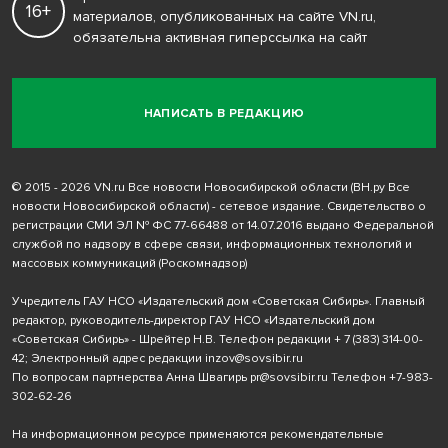
16+
материалов, опубликованных на сайте VN.ru,
обязательна активная гиперссылка на сайт
НАПИСАТЬ В РЕДАКЦИЮ
© 2015 - 2026 VN.ru Все новости Новосибирской области (ВН.ру Все
новости Новосибирской области) - сетевое издание. Свидетельство о
регистрации СМИ ЭЛ № ФС 77-66488 от 14.07.2016 выдано Федеральной
службой по надзору в сфере связи, информационных технологий и
массовых коммуникаций (Роскомнадзор)
Учредитель ГАУ НСО «Издательский дом «Советская Сибирь». Главный
редактор, руководитель-директор ГАУ НСО «Издательский дом
«Советская Сибирь» - Шрейтер Н.В. Телефон редакции
+ 7 (383) 314-00-
42
; Электронный адрес редакции
inzov@sovsibir.ru
По вопросам партнерства Анна Швагирь
pr@sovsibir.ru
Телефон
+7-983-
302-62-26
На информационном ресурсе применяются рекомендательные