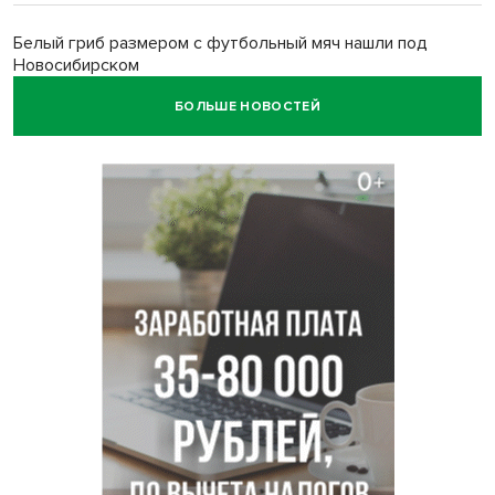
Белый гриб размером с футбольный мяч нашли под
Новосибирском
БОЛЬШЕ НОВОСТЕЙ
Спортсмены Новосибирска сдали почти 15 литров крови
перед Днем физкультурника
Фейковые письма о защите от БПЛА рассылают
предприятиям Новосибирска
Миллион за переезд: в сёла Новосибирской области едут
20 работников культуры
О похолодании в августе-2026 рассказали синоптики в
Новосибирске