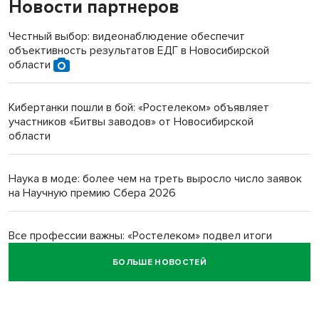
Новости партнеров
«Мы живём на пастбище!»: в новосибирском селе лошади
терроризируют жителей
Честный выбор: видеонаблюдение обеспечит
объективность результатов ЕДГ в Новосибирской
Инвалид получил условный срок за избиение врачей
области
протезом под Новосибирском
Кибертанки пошли в бой: «Ростелеком» объявляет
Новосибирский преподаватель с женой вошли в топ-16
участников «Битвы заводов» от Новосибирской
многодетных в России
области
Обновлённое отделение ВТБ открылось в Искитиме
Наука в моде: более чем на треть выросло число заявок
на Научную премию Сбера 2026
Все профессии важны: «Ростелеком» подвел итоги
всероссийского флешмоба #явлияю
БОЛЬШЕ НОВОСТЕЙ
Сибирские пенсионеры говорят «спасибо» интернету