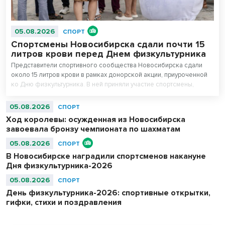
05.08.2026
СПОРТ
Спортсмены Новосибирска сдали почти 15
литров крови перед Днем физкультурника
Представители спортивного сообщества Новосибирска сдали
около 15 литров крови в рамках донорской акции, приуроченной
ко Дню физкультурника. В ней приняли участие спортсмены,
сотрудники регионального министерства физической культуры и
спорта, управления физической культуры и спорта мэрии города, а
05.08.2026
СПОРТ
также работники подведомственных учреждений.
Ход королевы: осужденная из Новосибирска
завоевала бронзу чемпионата по шахматам
05.08.2026
СПОРТ
В Новосибирске наградили спортсменов накануне
Дня физкультурника-2026
05.08.2026
СПОРТ
День физкультурника-2026: спортивные открытки,
гифки, стихи и поздравления