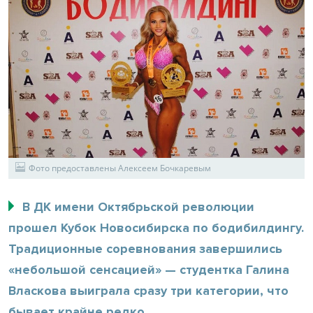
Фото предоставлены Алексеем Бочкаревым
В ДК имени Октябрьской революции
прошел Кубок Новосибирска по бодибилдингу.
Традиционные соревнования завершились
«небольшой сенсацией» — студентка Галина
Власкова выиграла сразу три категории, что
бывает крайне редко.