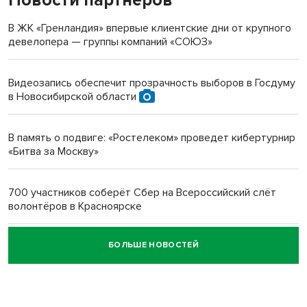
терроризируют жителей
В ЖК «Гренландия» впервые клиентские дни от крупного
девелопера — группы компаний «СОЮЗ»
Инвалид получил условный срок за избиение врачей
протезом под Новосибирском
Видеозапись обеспечит прозрачность выборов в Госдуму
в Новосибирской области
Новосибирский преподаватель с женой вошли в топ-16
многодетных в России
В память о подвиге: «Ростелеком» проведет кибертурнир
«Битва за Москву»
Обновлённое отделение ВТБ открылось в Искитиме
700 участников соберёт Сбер на Всероссийский слёт
волонтёров в Красноярске
БОЛЬШЕ НОВОСТЕЙ
Честный выбор: видеонаблюдение обеспечит
объективность результатов ЕДГ в Новосибирской
области