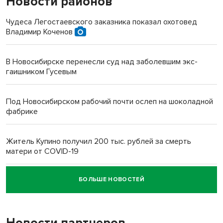
Новости районов
Чудеса Легостаевского заказника показал охотовед
Владимир Коченов
В Новосибирске перенесли суд над заболевшим экс-
гаишником Гусевым
Под Новосибирском рабочий почти ослеп на шоколадной
фабрике
Житель Купино получил 200 тыс. рублей за смерть
матери от COVID-19
БОЛЬШЕ НОВОСТЕЙ
Новосибирский суд наказал водителя за смерть
пенсионерки на вокзале
Новости партнеров
«Мы живём на пастбище!»: в новосибирском селе лошади