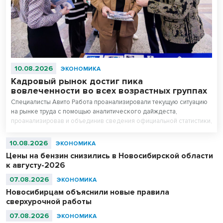
10.08.2026
ЭКОНОМИКА
Кадровый рынок достиг пика
вовлеченности во всех возрастных группах
Специалисты Авито Работа проанализировали текущую ситуацию
на рынке труда с помощью аналитического дайждеста,
проанализировав и объединив сведения официальной статистики,
аналитические данные платформы и итоги социологических
исследований сервиса. Эксперты отмечают, что кадровый ресурс
10.08.2026
ЭКОНОМИКА
ядра рынка труда практически исчерпан: более 90% россиян 30–
Цены на бензин снизились в Новосибирской области
44 лет имеют работу, В дайджесте исследуется поведение и
к августу-2026
интересы кандидатов разного возраста.
07.08.2026
ЭКОНОМИКА
Новосибирцам объяснили новые правила
сверхурочной работы
07.08.2026
ЭКОНОМИКА