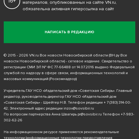
16+
материалов, опубликованных на сайте VN.ru,
обязательна активная гиперссылка на сайт
НАПИСАТЬ В РЕДАКЦИЮ
© 2015 - 2026 VN.ru Все новости Новосибирской области (ВН.ру Все
новости Новосибирской области) - сетевое издание. Свидетельство о
регистрации СМИ ЭЛ № ФС 77-66488 от 14.07.2016 выдано Федеральной
службой по надзору в сфере связи, информационных технологий и
массовых коммуникаций (Роскомнадзор)
Учредитель ГАУ НСО «Издательский дом «Советская Сибирь». Главный
редактор, руководитель-директор ГАУ НСО «Издательский дом
«Советская Сибирь» - Шрейтер Н.В. Телефон редакции
+ 7 (383) 314-00-
42
; Электронный адрес редакции
inzov@sovsibir.ru
По вопросам партнерства Анна Швагирь
pr@sovsibir.ru
Телефон
+7-983-
302-62-26
На информационном ресурсе применяются рекомендательные
технологии
(информационные технологии предоставления