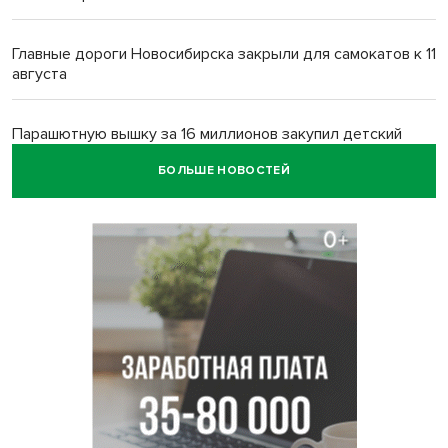
Главные дороги Новосибирска закрыли для самокатов к 11
августа
Парашютную вышку за 16 миллионов закупил детский
лагерь под Новосибирском
БОЛЬШЕ НОВОСТЕЙ
Заборы на площади Маркса сносят для новой зоны
отдыха в Новосибирске
Глава сельсовета Игорь Конах утонул у острова в
Новосибирском водохранилище
Сибирские пенсионеры накопили в банках рекордные 4,2
млрд рублей