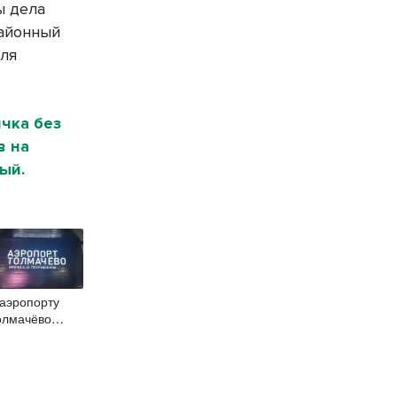
ы дела
районный
для
чка без
в на
ый.
 аэропорту
олмачёво
авершены
аботы по
етонированию
улежных