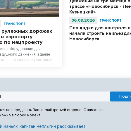
Движение на три месяца о
трассе «Новосибирск - Ле
Кузнецкий»
06.08.2026
ТРАНСПОРТ
ТРАНСПОРТ
Площадки для контроля п
 рулежных дорожек
начали строить на въездах
 в аэропорту
Новосибирск
о по нацпроекту
ети, оборудование для
оздушного движения, здание
ательной станции и рулежные
низируют в аэропорту
. Аэродромную инфраструктуру
овят к концу 2027 года в рамках
Эффективная транспортная
тся не передавать Ваш e-mail третьей стороне. Отписаться
 можно в любой момент
й маньяк: капитан Чеплыгин рассказывает