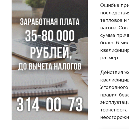
Ошибка при
последстви
тепловоз и
вагона. Со
сумма прич
более 6 ми
квалифицир
размер.
Действия ж
квалифицир
Уголовного
правил без
эксплуатац
транспорта
неосторожн