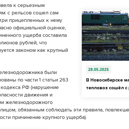
вела к серьезным
ям: с рельсов сошел сам
 три прицепленных к нему
гласно официальной оценке,
иненного ущерба составила
ллионов рублей, что
уется законом как крупный
28.05.2025
елезнодорожника были
ованы по части 1 статьи 263
В Новосибирске м
 кодекса РФ (нарушение
тепловоз сошёл с
опасности движения и
ии железнодорожного
 лицом, обязанным соблюдать эти правила, повлекше
ости причинение крупного ущерба).