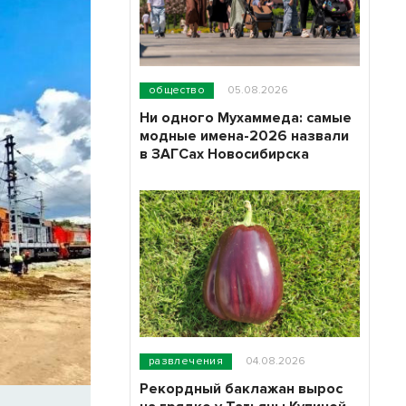
общество
05.08.2026
Ни одного Мухаммеда: самые
модные имена-2026 назвали
в ЗАГСах Новосибирска
развлечения
04.08.2026
Рекордный баклажан вырос