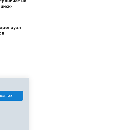
граничат на
нинск-
ерегруза
 в