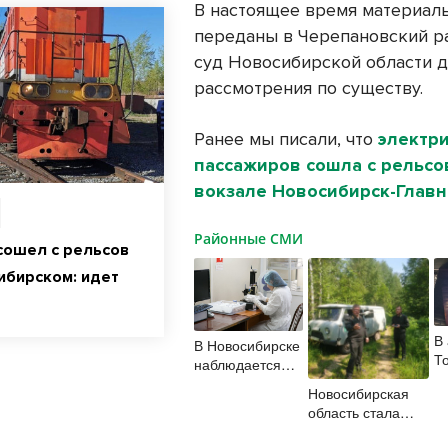
В настоящее время материал
переданы в Черепановский 
суд Новосибирской области 
рассмотрения по существу.
Ранее мы писали, что
электри
пассажиров сошла с рельсо
вокзале Новосибирск-Главн
Районные СМИ
сошел с рельсов
ибирском: идет
В
В Новосибирске
Т
наблюдается
з
увеличение
Новосибирская
р
числа случаев
область стала
б
энтеровирусной
лидером по
р
инфекции