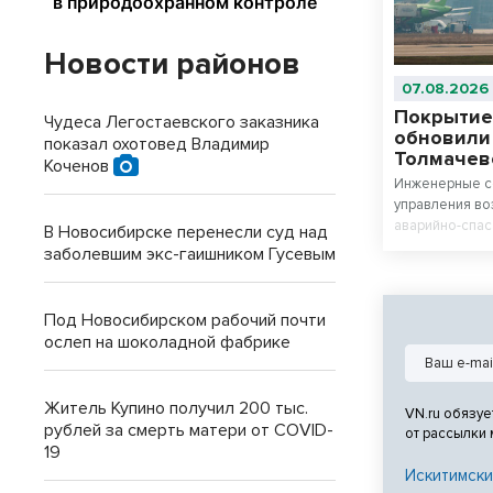
Новости районов
07.08.2026
Покрытие
Чудеса Легостаевского заказника
обновили
показал охотовед Владимир
Толмачев
Коченов
Инженерные с
управления в
аварийно-спас
В Новосибирске перенесли суд над
дорожки модер
заболевшим экс-гаишником Гусевым
Новосибирска
полностью обн
нацпроекта «
Под Новосибирском рабочий почти
система».
ослеп на шоколадной фабрике
Житель Купино получил 200 тыс.
VN.ru обязуе
рублей за смерть матери от COVID-
от рассылки
19
Искитимски