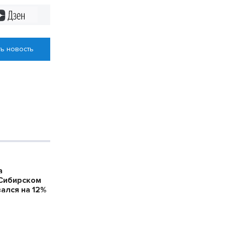
орожек
Дзен
ь новость
а
 Сибирском
ался на 12%