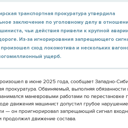
ирская транспортная прокуратура утвердила
ьное заключение по уголовному делу в отношени
шиниста, чьи действия привели к крупной авари
дороге. Из-за игнорирования запрещающего сигн
произошел сход локомотива и нескольких вагоно
ногомиллионный ущерб.
роизошел в июне 2025 года, сообщает Западно-Сиб
ая прокуратура. Обвиняемый, выполняя обязанности
 занимался маневровыми работами по перестановке 
 ходе движения машинист допустил грубое нарушени
ти — он проигнорировал запрещающий сигнал входн
и продолжил движение состава.