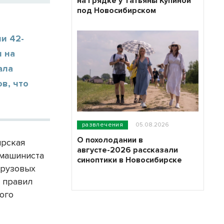
на грядке у Татьяны Купиной
под Новосибирском
и 42-
и на
ала
в, что
развлечения
05.08.2026
О похолодании в
ирская
августе-2026 рассказали
 машиниста
синоптики в Новосибирске
грузовых
е правил
ого