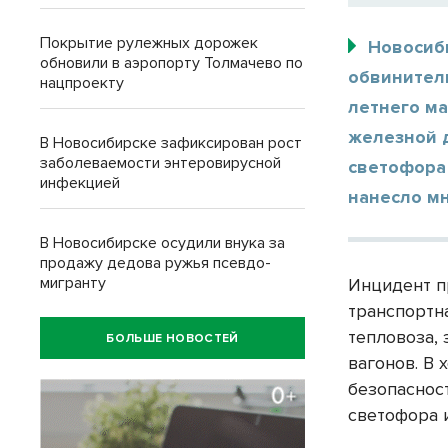
Покрытие рулежных дорожек
Новосиб
обновили в аэропорту Толмачево по
обвинител
нацпроекту
летнего ма
железной 
В Новосибирске зафиксирован рост
заболеваемости энтеровирусной
светофора 
инфекцией
нанесло м
В Новосибирске осудили внука за
продажу дедова ружья псевдо-
мигранту
Инцидент п
транспортн
тепловоза,
БОЛЬШЕ НОВОСТЕЙ
вагонов. В
безопаснос
светофора 