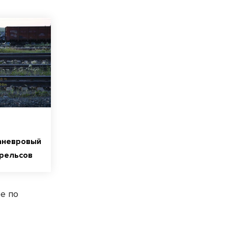
аневровый
 рельсов
е по