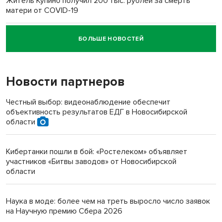
Житель Купино получил 200 тыс. рублей за смерть
матери от COVID-19
БОЛЬШЕ НОВОСТЕЙ
Новосибирский суд наказал водителя за смерть
пенсионерки на вокзале
Новости партнеров
«Мы живём на пастбище!»: в новосибирском селе лошади
терроризируют жителей
Честный выбор: видеонаблюдение обеспечит
объективность результатов ЕДГ в Новосибирской
Инвалид получил условный срок за избиение врачей
области
протезом под Новосибирском
Кибертанки пошли в бой: «Ростелеком» объявляет
Новосибирский преподаватель с женой вошли в топ-16
участников «Битвы заводов» от Новосибирской
многодетных в России
области
Обновлённое отделение ВТБ открылось в Искитиме
Наука в моде: более чем на треть выросло число заявок
на Научную премию Сбера 2026