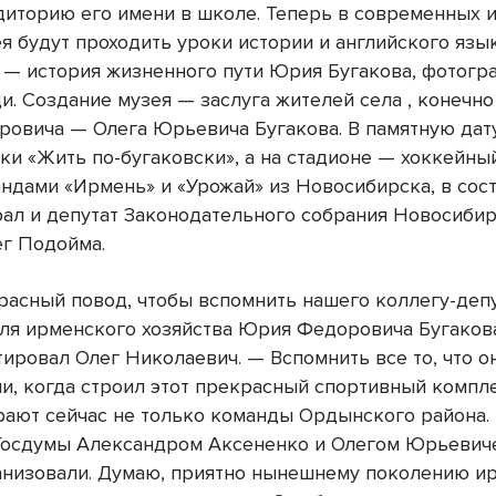
диторию его имени в школе. Теперь в современных 
я будут проходить уроки истории и английского язык
 — история жизненного пути Юрия Бугакова, фотогр
. Создание музея — заслуга жителей села , конечно
овича — Олега Юрьевича Бугакова. В памятную дат
ки «Жить по-бугаковски», а на стадионе — хоккейны
ндами «Ирмень» и «Урожай» из Новосибирска, в сос
рал и депутат Законодательного собрания Новосиби
ег Подойма.
расный повод, чтобы вспомнить нашего коллегу-депу
ля ирменского хозяйства Юрия Федоровича Бугаков
ировал Олег Николаевич. — Вспомнить все то, что о
и, когда строил этот прекрасный спортивный компле
рают сейчас не только команды Ордынского района. 
Госдумы Александром Аксененко и Олегом Юрьевич
анизовали. Думаю, приятно нынешнему поколению и