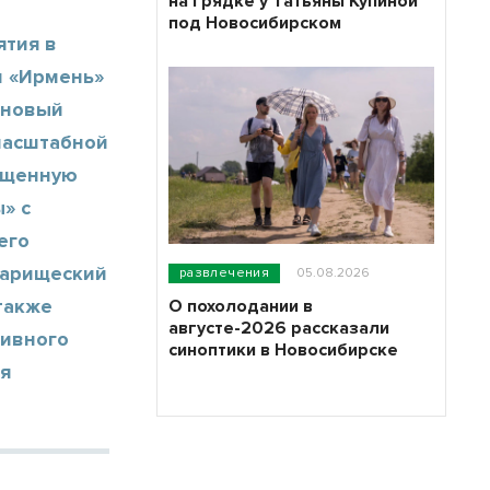
на грядке у Татьяны Купиной
под Новосибирском
ятия в
м «Ирмень»
 новый
масштабной
вященную
» с
его
варищеский
развлечения
05.08.2026
также
О похолодании в
августе-2026 рассказали
тивного
синоптики в Новосибирске
ия