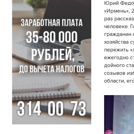
Юрий Федор
«Ирмень», 
раз расска
человеке. 
гражданин 
хозяйства 
пережить «
ежегодно с
дойного ста
созывов из
области, ег