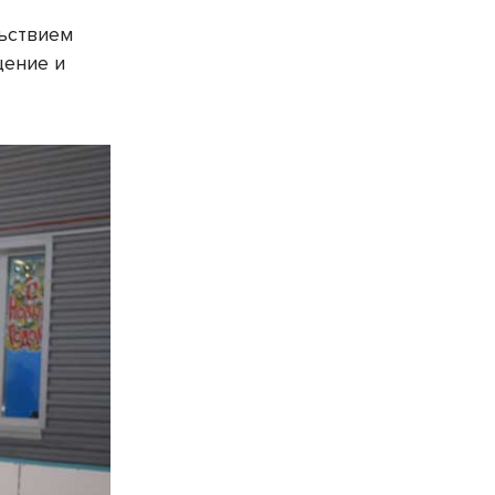
льствием
щение и