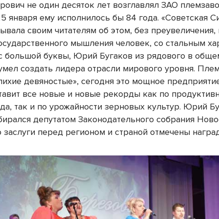
ович не один десяток лет возглавлял ЗАО племзав
25 января ему исполнилось бы 84 года. «Советская С
зывала своим читателям об этом, без преувеличения,
Государственного мышления человек, со стальным ха
с большой буквы, Юрий Бугаков из рядового в обще
сумел создать лидера отрасли мирового уровня. Пле
лихие девяностые», сегодня это мощное предприятие
тавит все новые и новые рекорды как по продуктив
да, так и по урожайности зерновых культур. Юрий Б
бирался депутатом Законодательного собрания Нов
о заслуги перед регионом и страной отмечены награ