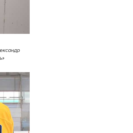
лександр
ь»