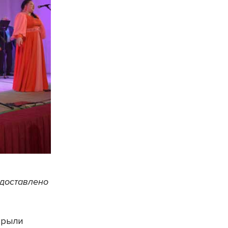
едоставлено
крыли