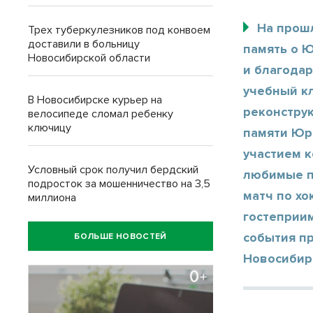
На прош
Трех туберкулезников под конвоем
доставили в больницу
память о 
Новосибирской области
и благода
учебный к
В Новосибирске курьер на
реконстру
велосипеде сломал ребенку
ключицу
памяти Юр
участием к
Условный срок получил бердский
любимые п
подросток за мошенничество на 3,5
матч по хо
миллиона
гостеприи
события п
БОЛЬШЕ НОВОСТЕЙ
Новосибир