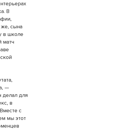
интерьерах
а. В
афии,
 же, сына
у в школе
й матч
таве
рской
тата,
а, —
н делал для
кс, в
Вместе с
ем мы этот
рменцев