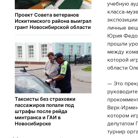
учебную ау
класса-музе
экспозиции
личные вещи
Юрия Федор
прошли уро
между кома
которой иг
области Ол
— Это прек
руководите
прокоммент
Верх-Ирмен
котором иг
депутатом 
турнир орг