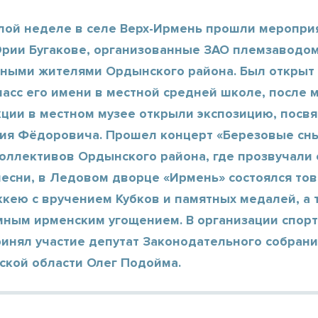
лой неделе в селе Верх-Ирмень прошли меропри
Юрии Бугакове, организованные ЗАО племзаводо
рными жителями Ордынского района. Был открыт
ласс его имени в местной средней школе, после 
кции в местном музее открыли экспозицию, пос
ия Фёдоровича. Прошел концерт «Березовые сны
оллективов Ордынского района, где прозвучали 
есни, в Ледовом дворце «Ирмень» состоялся то
ккею с вручением Кубков и памятных медалей, а 
мным ирменским угощением. В организации спор
ринял участие депутат Законодательного собран
ской области Олег Подойма.