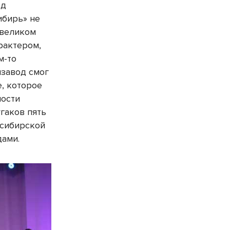
од
ибирь» не
 великом
рактером,
м-то
мзавод смог
, которое
ности
угаков пять
осибирской
дами.