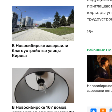
приглашают
карьеры ун
трудоустро
16+
Районные С
Новосибирски
завоевали пят
турнире по ки