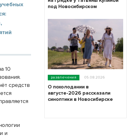
на грядке у Татьяны Купиной
 учебных
под Новосибирском
ся:
,
иятий
а 10
зования.
развлечения
05.08.2026
чёт средств
О похолодании в
ется
августе-2026 рассказали
синоптики в Новосибирске
аправляется
хнологии
и и