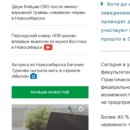
Хотя до 
Двум бойцам СВО после минно-
взрывной травмы «оживили» нервы
заведениях
в Новосибирске
проводят 
участвуют 
Персидский ковер «108 шахов»
прошло в 
впервые вывезли из музея Востока
в Новосибирск
Сегодня в 
Актриса из Новосибирска Евгения
Туркова сыграла мать в сериале
факультета
«Малой»
Практическ
федерально
БОЛЬШЕ НОВОСТЕЙ
возможнос
на предпри
Более 40 %
наземного 