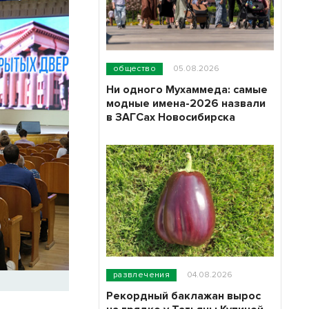
общество
05.08.2026
Ни одного Мухаммеда: самые
модные имена-2026 назвали
в ЗАГСах Новосибирска
развлечения
04.08.2026
Рекордный баклажан вырос