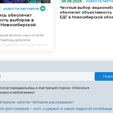
05.08.2026
НОВОСТИ ПАРТН
Честный выбор: видеона
НОВОСТИ ПАРТНЕРОВ
обеспечит объективность
ись обеспечит
ЕДГ в Новосибирской обл
ость выборов в
в Новосибирской
нашем регионе, как и по всей
ут выборы депутатов
ой думы РФ. Уже более десяти
ость и контроль этого процесса
ерживать система
ния «Ростелекома» на
 участках.
тся не передавать Ваш e-mail третьей стороне. Отписаться
 можно в любой момент
й маньяк: капитан Чеплыгин рассказывает
ля преступников – кого содержат в самой закрытой лечебнице