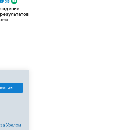
ЕРОВ
блюдение
 результатов
асти
 за Уралом