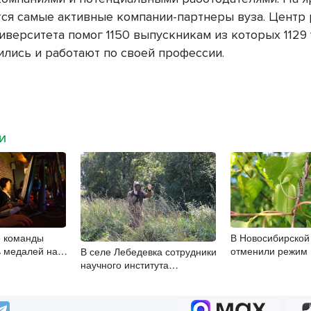
ся самые активные компании-партнеры вуза. Центр 
иверситета помог 1150 выпускникам из которых 1129
ились и работают по своей профессии.
МИ
е команды
В Новосибирской
ь медалей на
отменили режим
В селе Лебедевка сотрудники
берспорту
готовности из-за
научного института
определяют участок для
скважины