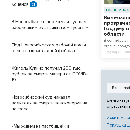
Коченов
06.08.2026
Видеозап
В Новосибирске перенесли суд над
прозрачн
заболевшим экс-гаишником Гусевым
Госдуму 
области
В сентябре в 
Под Новосибирском рабочий почти
стране, пройд
ослеп на шоколадной фабрике
Государственн
лет объективн
помогает подд
Житель Купино получил 200 тыс.
видеонаблюде
рублей за смерть матери от COVID-
избирательных
19
Новосибирский суд наказал
VN.ru обязуе
водителя за смерть пенсионерки на
от рассылки
вокзале
Искитимски
Психушка д
«Мы живём на пастбище!»: в