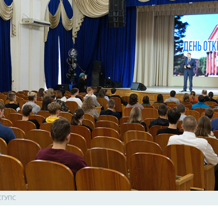
 СГУПС