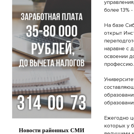
управления
более 13% 
На базе Си
открыт Инс
переподгот
наравне с 
освоении д
профессию.
Университе
составляющ
образовани
образовани
Ежегодно ц
которых у 
ведущими к