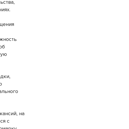
ьства,
иях.
бщения
ожность
об
чую
дки,
о
ального
кансий, на
ся с
ярмарку