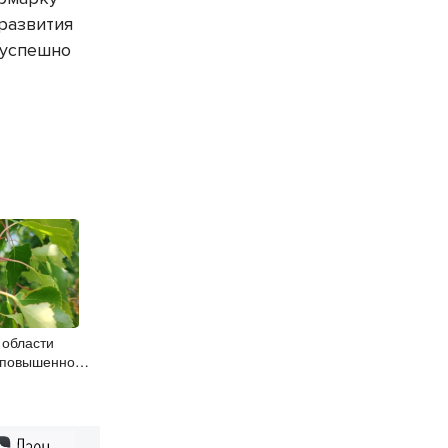
развития
 успешно
 области
 повышенной
 шелкопряда
Дзен