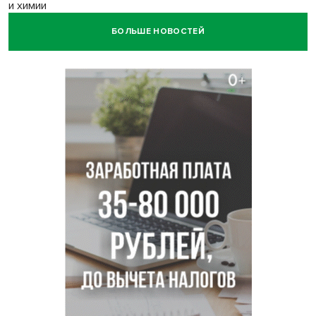
и химии
БОЛЬШЕ НОВОСТЕЙ
Нейросеть для диагностики депрессии в крови создали в
Новосибирске
Двум бойцам СВО после минно-взрывной травмы
«оживили» нервы в Новосибирске
Персидский ковер «108 шахов» впервые вывезли из музея
Востока в Новосибирск
Актриса из Новосибирска Евгения Туркова сыграла мать
в сериале «Малой»