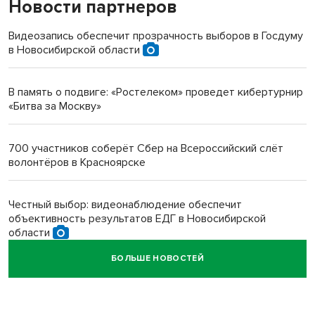
Новости партнеров
«Мы живём на пастбище!»: в новосибирском селе лошади
терроризируют жителей
Видеозапись обеспечит прозрачность выборов в Госдуму
в Новосибирской области
Инвалид получил условный срок за избиение врачей
протезом под Новосибирском
В память о подвиге: «Ростелеком» проведет кибертурнир
«Битва за Москву»
Новосибирский преподаватель с женой вошли в топ-16
многодетных в России
700 участников соберёт Сбер на Всероссийский слёт
волонтёров в Красноярске
Обновлённое отделение ВТБ открылось в Искитиме
Честный выбор: видеонаблюдение обеспечит
объективность результатов ЕДГ в Новосибирской
области
БОЛЬШЕ НОВОСТЕЙ
Кибертанки пошли в бой: «Ростелеком» объявляет
участников «Битвы заводов» от Новосибирской
области