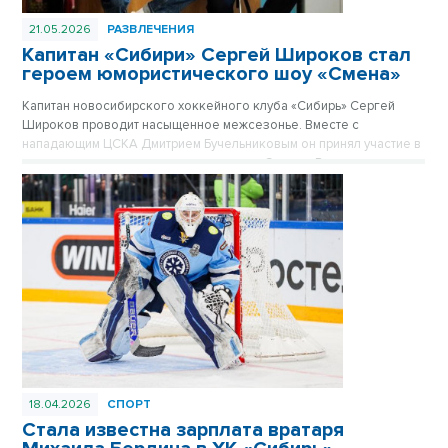
21.05.2026
РАЗВЛЕЧЕНИЯ
Капитан «Сибири» Сергей Широков стал
героем юмористического шоу «Смена»
Капитан новосибирского хоккейного клуба «Сибирь» Сергей
Широков проводит насыщенное межсезонье. Вместе с
нападающим ЦСКА Дмитрием Бучельниковым он принял участие в
новом выпуске юмористического шоу «Смена». В компании
популярных комиков Евгения Чебаткова и Алексея Стаховича
хоккеист примерил на себя роль актера, обсудил завершение
карьеры и поделился планами на лето.
18.04.2026
СПОРТ
Стала известна зарплата вратаря