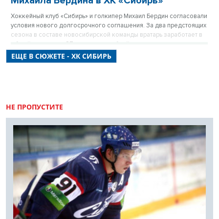
Михаила Бердина в ХК «Сибирь»
Хоккейный клуб «Сибирь» и голкипер Михаил Бердин согласовали
условия нового долгосрочного соглашения. За два предстоящих
сезона в составе новосибирской команды вратарь заработает в
общей сложности 87 миллионов рублей, что делает его одним из
самых высокооплачиваемых игроков клуба.
ЕЩЕ В СЮЖЕТЕ - ХК СИБИРЬ
НЕ ПРОПУСТИТЕ