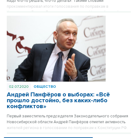
надо что-то решать, что-то делать». Такими словами
прокомментировал итоги голосования по поправкам в
Конституцию Виктор Леонов, председатель Новосибирской
областной общественной организации ветеранов-пенсионеров
войны, труда, военной службы и правоохранительных органов.
Голосование состоялось вчера, 1 июля 2020.
02.07.2020
ОБЩЕСТВО
Андрей Панфёров о выборах: «Всё
прошло достойно, без каких-либо
конфликтов»
Первый заместитель председателя Законодательного собрания
Новосибирской области Андрей Панфёров отметил активность
жителей региона в голосовании по поправкам к Конституции РФ.