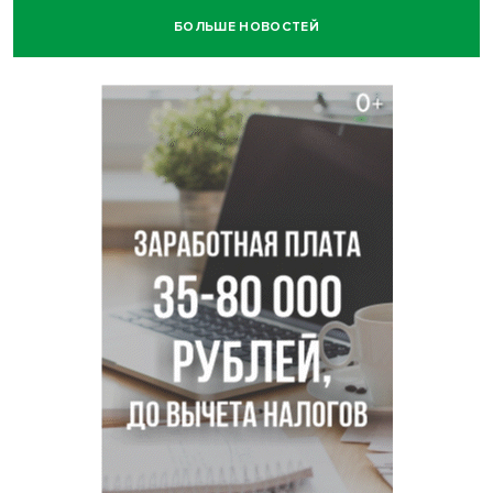
БОЛЬШЕ НОВОСТЕЙ
Нейросеть для диагностики депрессии в крови создали в
Новосибирске
Двум бойцам СВО после минно-взрывной травмы
«оживили» нервы в Новосибирске
Персидский ковер «108 шахов» впервые вывезли из музея
Востока в Новосибирск
Актриса из Новосибирска Евгения Туркова сыграла мать
в сериале «Малой»