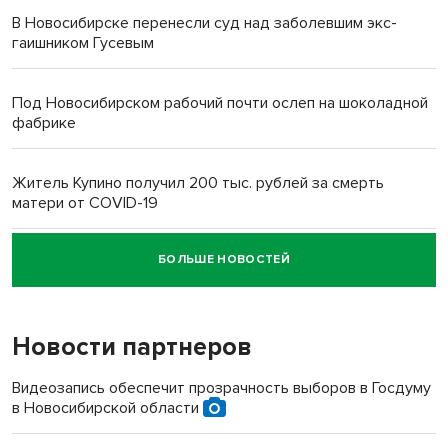
В Новосибирске перенесли суд над заболевшим экс-
гаишником Гусевым
Под Новосибирском рабочий почти ослеп на шоколадной
фабрике
Житель Купино получил 200 тыс. рублей за смерть
матери от COVID-19
БОЛЬШЕ НОВОСТЕЙ
Новосибирский суд наказал водителя за смерть
пенсионерки на вокзале
Новости партнеров
«Мы живём на пастбище!»: в новосибирском селе лошади
терроризируют жителей
Видеозапись обеспечит прозрачность выборов в Госдуму
в Новосибирской области
Инвалид получил условный срок за избиение врачей
протезом под Новосибирском