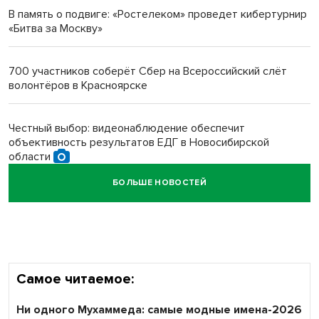
В память о подвиге: «Ростелеком» проведет кибертурнир
«Битва за Москву»
Новосибирский преподаватель с женой вошли в топ-16
многодетных в России
700 участников соберёт Сбер на Всероссийский слёт
волонтёров в Красноярске
Обновлённое отделение ВТБ открылось в Искитиме
Честный выбор: видеонаблюдение обеспечит
объективность результатов ЕДГ в Новосибирской
области
БОЛЬШЕ НОВОСТЕЙ
Кибертанки пошли в бой: «Ростелеком» объявляет
участников «Битвы заводов» от Новосибирской
области
Самое читаемое:
Ни одного Мухаммеда: самые модные имена-2026