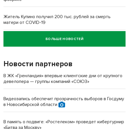
Житель Купино получил 200 тыс. рублей за смерть
матери от COVID-19
БОЛЬШЕ НОВОСТЕЙ
Новосибирский суд наказал водителя за смерть
пенсионерки на вокзале
Новости партнеров
«Мы живём на пастбище!»: в новосибирском селе лошади
терроризируют жителей
В ЖК «Гренландия» впервые клиентские дни от крупного
девелопера — группы компаний «СОЮЗ»
Инвалид получил условный срок за избиение врачей
протезом под Новосибирском
Видеозапись обеспечит прозрачность выборов в Госдуму
в Новосибирской области
Новосибирский преподаватель с женой вошли в топ-16
многодетных в России
В память о подвиге: «Ростелеком» проведет кибертурнир
«Битва за Москву»