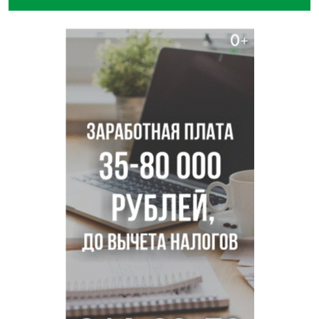
Отправил инвалида на СВО и получил его «посмертные»
выплаты адвокат из Черепаново
Андрей Травников поздравил новосибирцев с
юбилейным Днем строителя
Ученики новосибирского лицея победили в
Международной олимпиаде по ИИ
Остановку электричек о.п. Радуга Сибири начали строить
в Новосибирске