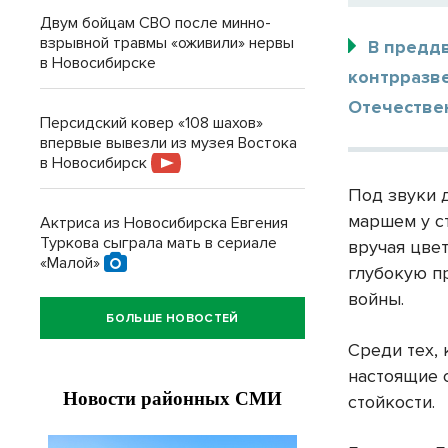
Двум бойцам СВО после минно-
взрывной травмы «оживили» нервы
В предд
в Новосибирске
контрразв
Отечестве
Персидский ковер «108 шахов»
впервые вывезли из музея Востока
в Новосибирск
Под звуки 
маршем у ст
Актриса из Новосибирска Евгения
Туркова сыграла мать в сериале
вручая цве
«Малой»
глубокую п
войны.
БОЛЬШЕ НОВОСТЕЙ
Среди тех, 
настоящие 
стойкости.