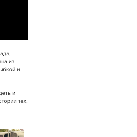
ада,
ана из
лыбкой и
деть и
стории тех,