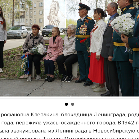
трофановна Клевакина, блокадница Ленинграда, род
1 года, пережила ужасы осажденного города. В 1942 г
 была эвакуирована из Ленинграда в Новосибирскую о
а юный возраст, Татьяна Митрофановна наравне со 