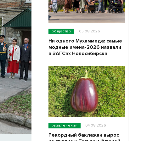
общество
05.08.2026
Ни одного Мухаммеда: самые
модные имена-2026 назвали
в ЗАГСах Новосибирска
развлечения
04.08.2026
Рекордный баклажан вырос