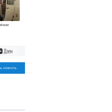
лёзом
ли в
бласти
Дзен
ь новость