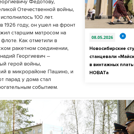
еоргиевичу Федотову,
еликой Отечественной войны,
 исполнилось 100 лет.
 1926 году, он ушел на фронт
лужил старшим матросом на
08.05.2026
 флоте. Как отметили в
ком ракетном соединении,
Новосибирские ст
ннадий Георгиевич –
станцевали «Майск
ый герой войны,
в винтажных плать
й в микрорайоне Пашино, и
НОВАТа
от парад у дома стал
рогательным событием.