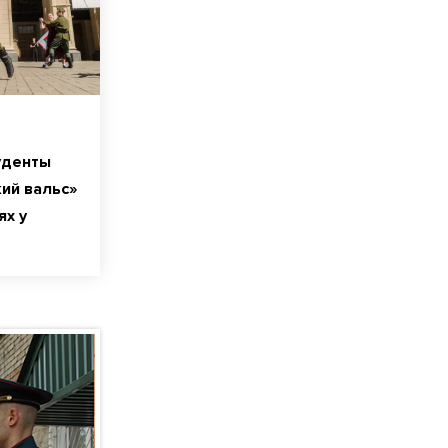
уденты
ий вальс»
ях у