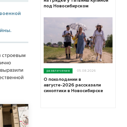
на грядке у Татьяны Купиной
под Новосибирском
 военной
йны.
и строевым
лично
 выразили
развлечения
05.08.2026
ественной
О похолодании в
августе-2026 рассказали
синоптики в Новосибирске