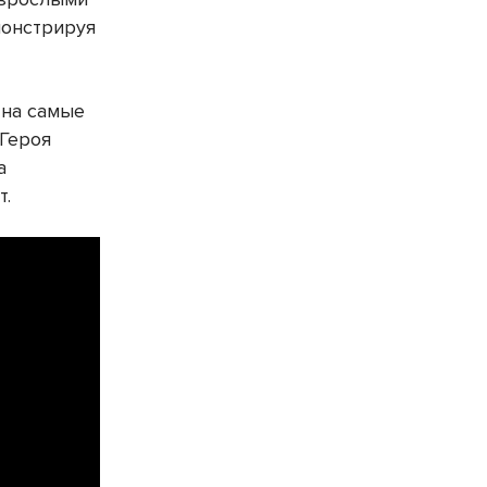
монстрируя
 на самые
 Героя
а
т.