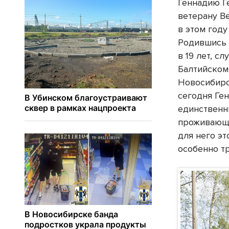
Геннадию Г
ветерану В
в этом году
Родившись в
в 19 лет, с
Балтийском
Новосибирс
сегодня Ге
единственн
проживающи
для него эт
особенно т