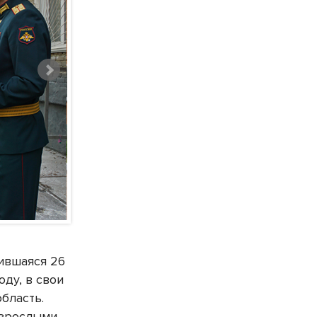
ившаяся 26
оду, в свои
бласть.
взрослыми