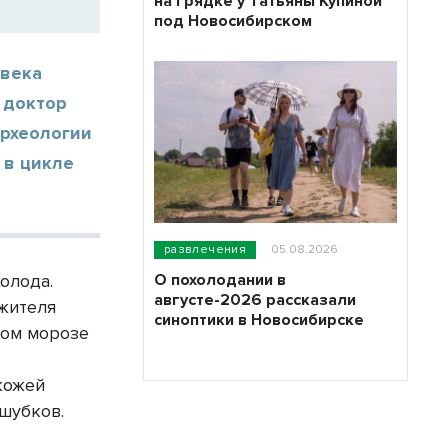
на грядке у Татьяны Купиной
под Новосибирском
 века
, доктор
археологии
 в цикле
развлечения
05.08.2026
О похолодании в
олода.
августе-2026 рассказали
 жителя
синоптики в Новосибирске
ком морозе
кожей
шубков.