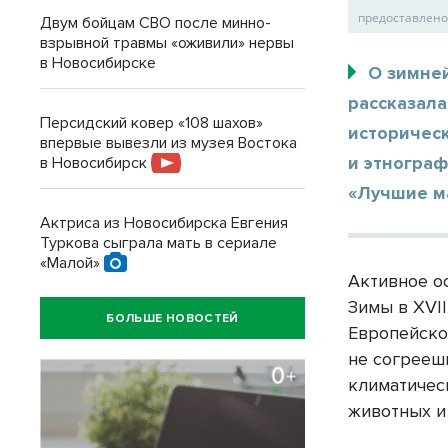
предоставлено
Двум бойцам СВО после минно-
взрывной травмы «оживили» нервы
в Новосибирске
О зимне
рассказала
Персидский ковер «108 шахов»
историческ
впервые вывезли из музея Востока
и этнограф
в Новосибирск
«Лучшие ма
Актриса из Новосибирска Евгения
Туркова сыграла мать в сериале
«Малой»
Активное о
Зимы в XVI
БОЛЬШЕ НОВОСТЕЙ
Европейско
не согрееш
климатичес
животных и