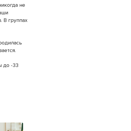
никогда не
Наши
. В группах
 родилась
вается.
 до -33