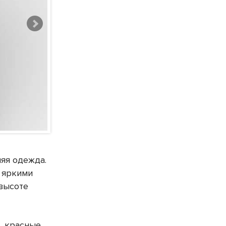
няя одежда.
 яркими
 высоте
, красные