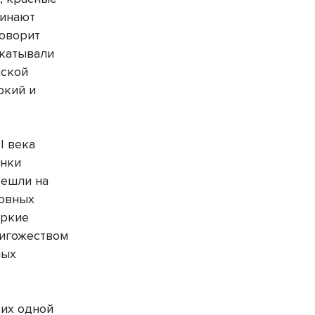
минают
говорит
вкатывали
жской
ркий и
I века
анки
решли на
ловных
яркие
ригожеством
ных
 их одной