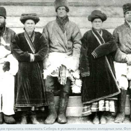
ам пришлось осваивать Сибирь в условиях аномально холодных зим. Фот