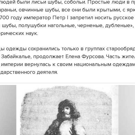
 людей были лисьи шубы, собольи. Простые люди в 
араньи, овчинные шубы, все они были крытыми, с яр
1700 году император Петр I запретил носить русское 
 шубы, полушубки нагольные, черненые, дубленые»,
рических наук.
ы одежды сохранились только в группах старообря
в Забайкалье, продолжает Елена Фурсова. Часть жит
 империи вернулась к своим национальным одеждам
ударственного деятеля.