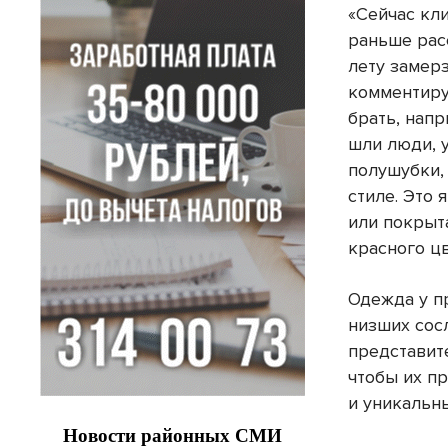
«Сейчас кл
раньше рас
лету замерз
комментиру
брать, напр
шли люди, 
полушубки,
стиле. Это 
или покрыта
красного цв
Одежда у п
низших сос
представит
чтобы их п
и уникальн