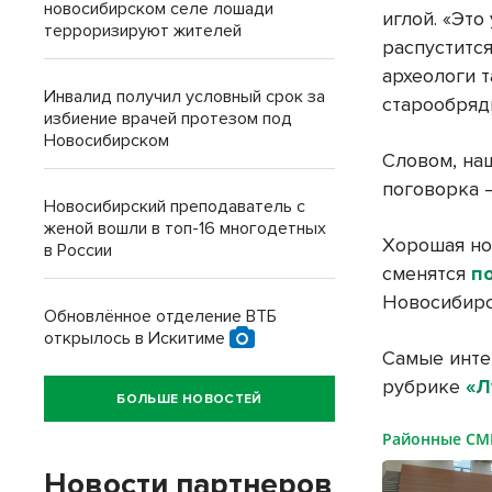
новосибирском селе лошади
иглой. «Это
терроризируют жителей
распустится
археологи т
Инвалид получил условный срок за
старообряд
избиение врачей протезом под
Новосибирском
Словом, на
поговорка –
Новосибирский преподаватель с
женой вошли в топ-16 многодетных
Хорошая но
в России
сменятся
п
Новосибирс
Обновлённое отделение ВТБ
открылось в Искитиме
Самые инте
рубрике
«Л
БОЛЬШЕ НОВОСТЕЙ
Районные С
Новости партнеров