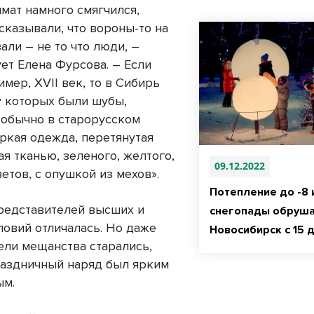
имат намного смягчился,
сказывали, что вороны-то на
али – не то что люди, –
ет Елена Фурсова. – Если
имер, XVII век, то в Сибирь
у которых были шубы,
 обычно в старорусском
яркая одежда, перетянутая
я тканью, зеленого, желтого,
09.12.2022
етов, с опушкой из мехов».
Потепление до -8 
редставителей высших и
снегопады обруша
ловий отличалась. Но даже
Новосибирск с 15 
ели мещанства старались,
раздничный наряд был ярким
ым.