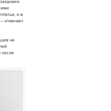
праздники
кими
платье, и в
 – отмечает
дцев на
елей
 после