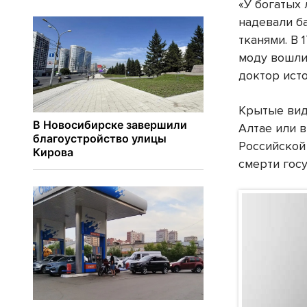
«У богатых
надевали б
тканями. В 
моду вошли
доктор исто
Крытые вид
Алтае или 
Российской
смерти гос