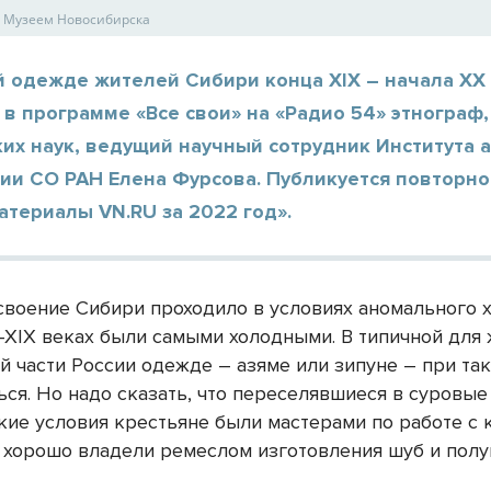
 Музеем Новосибирска
й одежде жителей Сибири конца XIX – начала XX
 в программе «Все свои» на «Радио 54» этнограф
их наук, ведущий научный сотрудник Института 
ии СО РАН Елена Фурсова. Публикуется повторно
териалы VN.RU за 2022 год».
своение Сибири проходило в условиях аномального х
I-XIX веках были самыми холодными. В типичной для
й части России одежде – азяме или зипуне – при та
ься. Но надо сказать, что переселявшиеся в суровые
кие условия крестьяне были мастерами по работе с 
 хорошо владели ремеслом изготовления шуб и полу