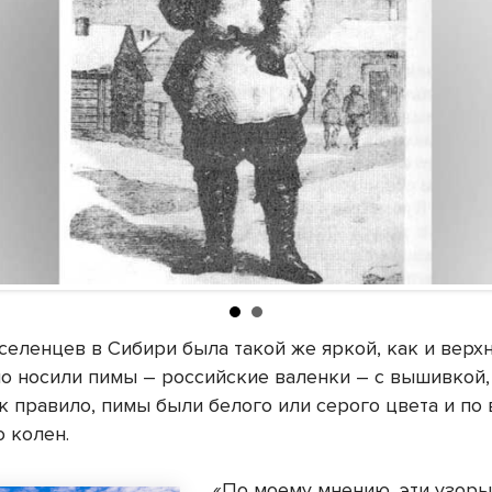
селенцев в Сибири была такой же яркой, как и верх
о носили пимы – российские валенки – с вышивкой,
к правило, пимы были белого или серого цвета и по
о колен.
«По моему мнению, эти узоры