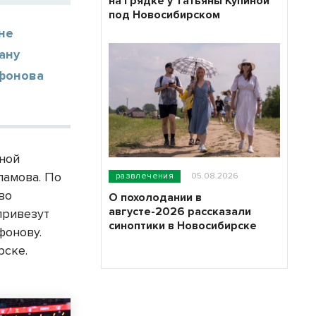
на грядке у Татьяны Купиной
под Новосибирском
не
ану
афонова
ной
ламова. По
развлечения
05.08.2026
во
О похолодании в
августе-2026 рассказали
привезут
синоптики в Новосибирске
фонову.
рске.