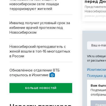
перед Дн
новосибирском селе лошади
Представител
терроризируют жителей
Новосибирска 
рамках донорс
физкультурник
Инвалид получил условный срок за
спортсмены, с
избиение врачей протезом под
министерства 
Новосибирском
управления фи
мэрии города,
подведомстве
Новосибирский преподаватель с
женой вошли в топ-16 многодетных
в России
VN.ru обязуе
от рассылки
Искитимски
Обновлённое отделение ВТБ
открылось в Искитиме
Психушка д
Вам был
БОЛЬШЕ НОВОСТЕЙ
Подпишит
отобраны
Подпис