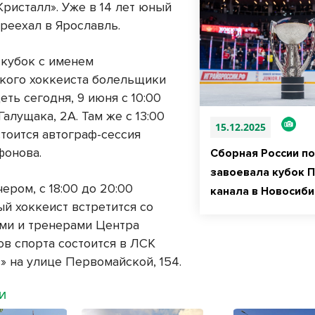
Кристалл». Уже в 14 лет юный
реехал в Ярославль.
кубок с именем
кого хоккеиста болельщики
еть сегодня, 9 июня с 10:00
 Галущака, 2А. Там же с 13:00
15.12.2025
стоится автограф-сессия
фонова.
Сборная России по
завоевала кубок 
ером, с 18:00 до 20:00
канала в Новосиб
ый хоккеист встретится со
ми и тренерами Центра
ов спорта состоится в ЛСК
» на улице Первомайской, 154.
МИ