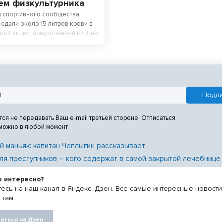
ем физкультурника
и спортивного сообщества
сдали около 15 литров крови в
кой акции, приуроченной ко Дню
а. В ней приняли участие
отрудники регионального
физической культуры и спорта,
зической культуры и спорта
 а также работники
нных учреждений.
тся не передавать Ваш e-mail третьей стороне. Отписаться
 можно в любой момент
й маньяк: капитан Чеплыгин рассказывает
ля преступников – кого содержат в самой закрытой лечебнице
о интересно?
есь на наш канал в Яндекс. Дзен. Все самые интересные новост
 там.
аться на Дзен