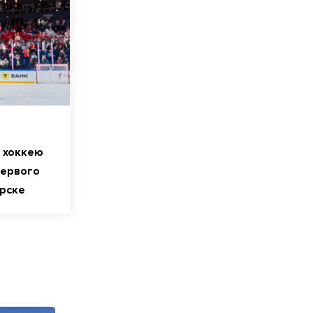
 хоккею
Первого
ирске