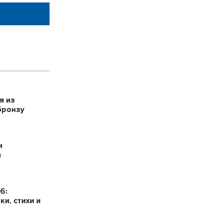
я из
бронзу
и
я
6:
и, стихи и