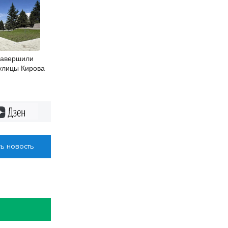
завершили
 улицы Кирова
Дзен
ь новость