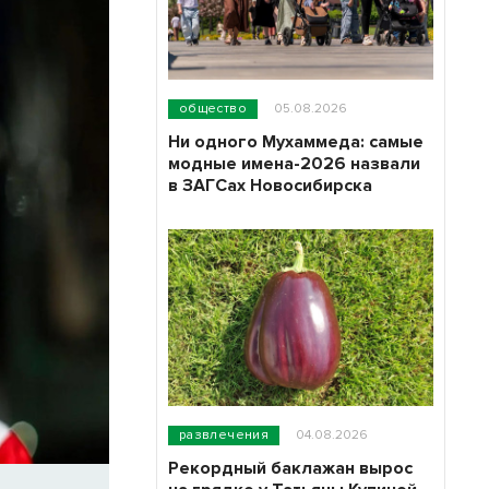
общество
05.08.2026
Ни одного Мухаммеда: самые
модные имена-2026 назвали
в ЗАГСах Новосибирска
развлечения
04.08.2026
Рекордный баклажан вырос