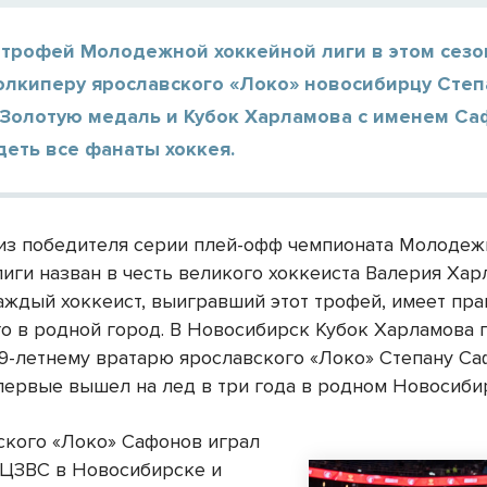
 трофей Молодежной хоккейной лиги в этом сезо
олкиперу ярославского «Локо» новосибирцу Степ
 Золотую медаль и Кубок Харламова с именем С
деть все фанаты хоккея.
из победителя серии плей-офф чемпионата Молодеж
лиги назван в честь великого хоккеиста Валерия Хар
аждый хоккеист, выигравший этот трофей, имеет пра
го в родной город. В Новосибирск Кубок Харламова 
19-летнему вратарю ярославского «Локо» Степану Са
первые вышел на лед в три года в родном Новосиби
ского «Локо» Сафонов играл
 ЦЗВС в Новосибирске и