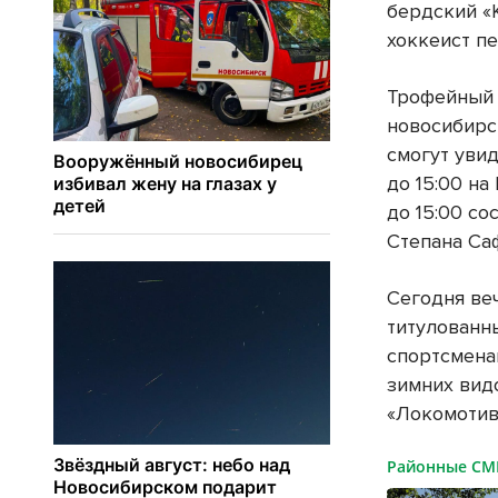
бердский «
хоккеист пе
Трофейный 
новосибирс
смогут увид
до 15:00 на
до 15:00 со
Степана Са
Сегодня веч
титулованн
спортсмена
зимних вид
«Локомотив
Районные С