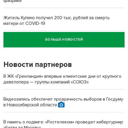
фабрике
Житель Купино получил 200 тыс. рублей за смерть
матери от COVID-19
БОЛЬШЕ НОВОСТЕЙ
Новосибирский суд наказал водителя за смерть
пенсионерки на вокзале
Новости партнеров
«Мы живём на пастбище!»: в новосибирском селе лошади
терроризируют жителей
В ЖК «Гренландия» впервые клиентские дни от крупного
девелопера — группы компаний «СОЮЗ»
Инвалид получил условный срок за избиение врачей
протезом под Новосибирском
Видеозапись обеспечит прозрачность выборов в Госдуму
в Новосибирской области
Новосибирский преподаватель с женой вошли в топ-16
многодетных в России
В память о подвиге: «Ростелеком» проведет кибертурнир
«Битва за Москву»