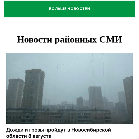
БОЛЬШЕ НОВОСТЕЙ
Площадь у Монумента Славы в Новосибирске пошла
трещинами сразу после ремонта
Африканский врач поразил новосибирцев в травмпункте
Академгородка
Покрытие рулежных дорожек обновили в аэропорту
Толмачево по нацпроекту
В Новосибирске зафиксирован рост заболеваемости
энтеровирусной инфекцией