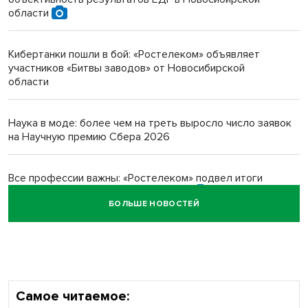
Инвалид получил условный срок за избиение врачей
области
протезом под Новосибирском
Кибертанки пошли в бой: «Ростелеком» объявляет
Новосибирский преподаватель с женой вошли в топ-16
участников «Битвы заводов» от Новосибирской
многодетных в России
области
Обновлённое отделение ВТБ открылось в Искитиме
Наука в моде: более чем на треть выросло число заявок
на Научную премию Сбера 2026
Все профессии важны: «Ростелеком» подвел итоги
всероссийского флешмоба #явлияю
БОЛЬШЕ НОВОСТЕЙ
Сибирские пенсионеры говорят «спасибо» интернету
Самое читаемое: