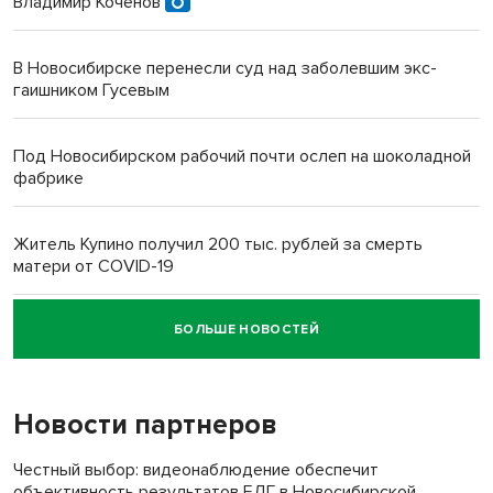
Владимир Коченов
В Новосибирске перенесли суд над заболевшим экс-
гаишником Гусевым
Под Новосибирском рабочий почти ослеп на шоколадной
фабрике
Житель Купино получил 200 тыс. рублей за смерть
матери от COVID-19
БОЛЬШЕ НОВОСТЕЙ
Новосибирский суд наказал водителя за смерть
пенсионерки на вокзале
Новости партнеров
«Мы живём на пастбище!»: в новосибирском селе лошади
терроризируют жителей
Честный выбор: видеонаблюдение обеспечит
объективность результатов ЕДГ в Новосибирской