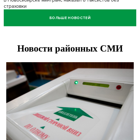
В Новосибирске минтранс наказал 8 таксистов без
страховки
БОЛЬШЕ НОВОСТЕЙ
Андрей Травников поблагодарил новосибирских
строителей за вклад в развитие региона
Новосибирский метрополитен начал ремонт входа на
«Красном проспекте»
Полтонны киви для пациентов закупит больница в
Новосибирске
Ход королевы: осужденная из Новосибирска завоевала
бронзу чемпионата по шахматам