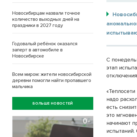
Новосибирцам назвали точное
Новосиб
количество выходных дней на
аномально
праздники в 2027 году
испытываю
Годовалый ребёнок оказался
заперт в автомобиле в
Новосибирске
С понедель
этап испыт
Всем миром: жители новосибирской
отключения
деревни помогли найти пропавшего
мальчика
«Теплосети
надо расхо
БОЛЬШЕ НОВОСТЕЙ
есть снизит
это мгнове
начинают пр
испытаний.