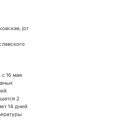
ковская, (от
иславского
с 16 мая.
овных
ей.
шатся 2
ет 14 дней.
пературы