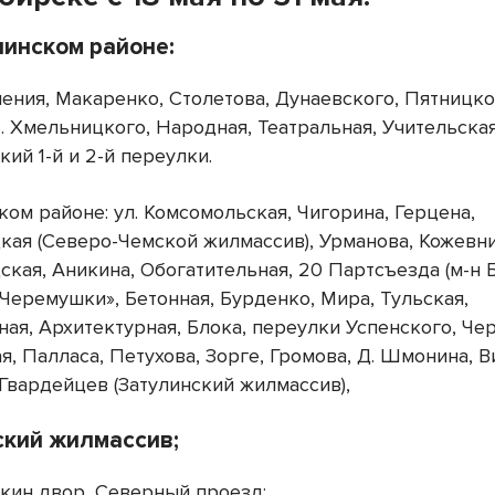
нинском районе:
ения, Макаренко, Столетова, Дунаевского, Пятницког
. Хмельницкого, Народная, Театральная, Учительская
ий 1-й и 2-й переулки.
ом районе: ул. Комсомольская, Чигорина, Герцена,
кая (Северо-Чемской жилмассив), Урманова, Кожевн
ская, Аникина, Обогатительная, 20 Партсъезда (м-н 
«Черемушки», Бетонная, Бурденко, Мира, Тульская,
ая, Архитектурная, Блока, переулки Успенского, Чер
, Палласа, Петухова, Зорге, Громова, Д. Шмонина, В
Гвардейцев (Затулинский жилмассив),
ский жилмассив;
кин двор, Северный проезд;