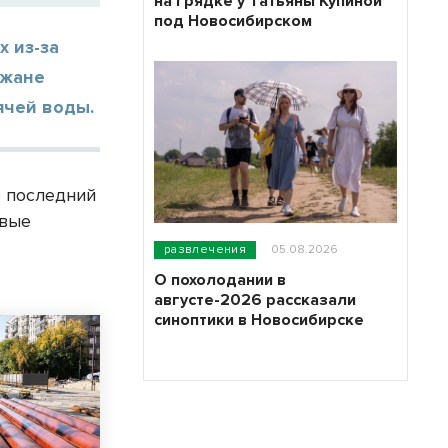
на грядке у Татьяны Купиной
под Новосибирском
 из-за
ожане
ячей воды.
о последний
овые
развлечения
05.08.2026
О похолодании в
августе-2026 рассказали
синоптики в Новосибирске