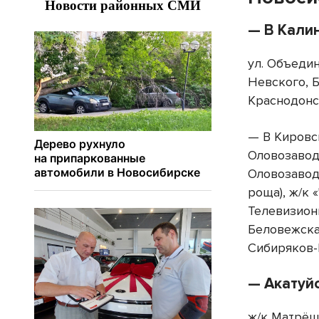
— В Кали
ул. Объедин
Невского, Б
Краснодонск
— В Кировск
Оловозавод
Оловозавод
роща), ж/к 
Телевизионн
Беловежская
Сибиряков-
— Акатуй
ж/к Матрёш