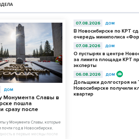
ЗДЕЛА
07.08.2026
ДОМ
В Новосибирске по КРТ с
очередь миниполиса «Фор
07.08.2026
ДОМ
О пустырях в центре Ново
за лимита площади КРТ п
эксперты
06.08.2026
ДОМ
Дольщики долгостроя на 
Новосибирске получили к
ДОМ
квартир
у Монумента Славы в
рске пошла
и сразу после
ты у Монумента Славы, которые
 почти год в Новосибирске,
дность в первые месяцы после