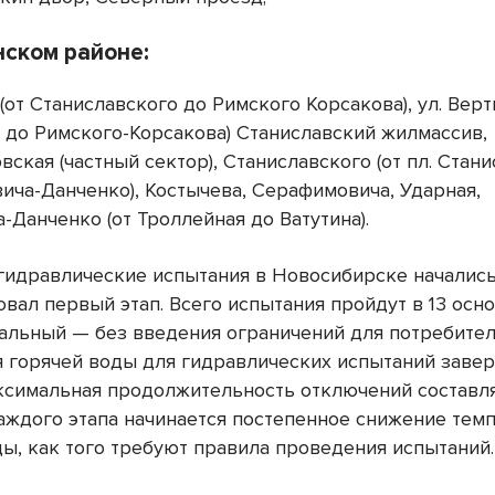
нском районе:
 (от Станиславского до Римского Корсакова), ул. Верт
 до Римского-Корсакова) Станиславский жилмассив,
ская (частный сектор), Станиславского (от пл. Стан
ича-Данченко), Костычева, Серафимовича, Ударная,
Данченко (от Троллейная до Ватутина).
гидравлические испытания в Новосибирске начались 
овал первый этап. Всего испытания пройдут в 13 осн
нальный — без введения ограничений для потребител
 горячей воды для гидравлических испытаний завер
аксимальная продолжительность отключений составля
аждого этапа начинается постепенное снижение тем
ды, как того требуют правила проведения испытаний.