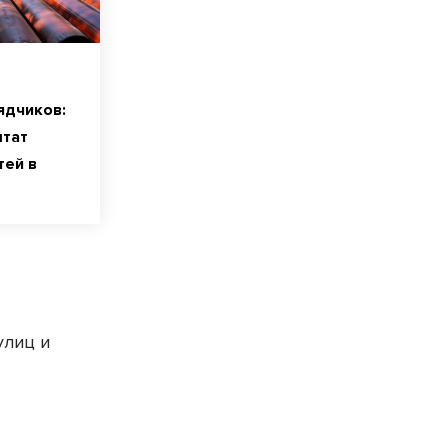
ядчиков:
штат
тей в
улиц и