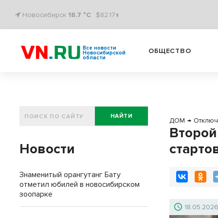
Новосибирск
18.7 °C
$82.17↑
Все новости
ОБЩЕСТВО
Новосибирской
области
НАЙТИ
ДОМ
→
Отклю
Второй
Новости
старто
Знаменитый орангутанг Бату
отметил юбилей в новосибирском
зоопарке
18.05.202