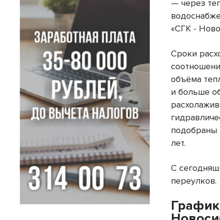
— через те
водоснабже
«СГК - Нов
Сроки расх
соотношени
объёма теп
и больше о
расхолажив
гидравличе
подобраны 
лет.
С сегодняш
переулков.
График
Новосиб