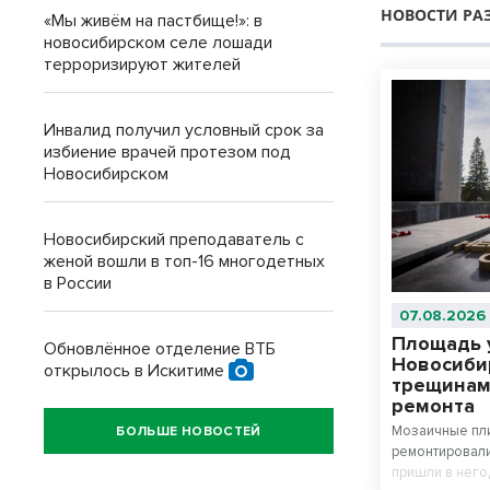
НОВОСТИ РА
«Мы живём на пастбище!»: в
новосибирском селе лошади
терроризируют жителей
Инвалид получил условный срок за
избиение врачей протезом под
Новосибирском
Новосибирский преподаватель с
женой вошли в топ-16 многодетных
в России
07.08.2026
Площадь 
Обновлённое отделение ВТБ
Новосиби
открылось в Искитиме
трещинам
ремонта
Мозаичные пли
БОЛЬШЕ НОВОСТЕЙ
ремонтировали
пришли в него