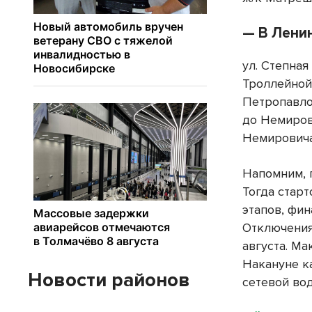
— В Лени
ул. Степная
Троллейной
Петропавлов
до Немиров
Немировича-
Напомним, 
Тогда старт
этапов, фи
Отключения
августа. М
Накануне к
Новости районов
сетевой во