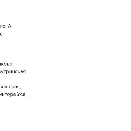
о, А.
,
икова,
Бугринская
касская,
иктора Уса,