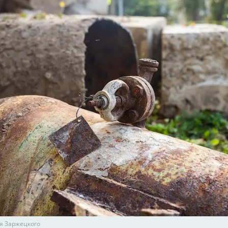
я Заржецкого