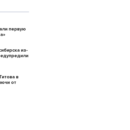
дали первую
а»
сибирска из-
редупредили
Титова в
лючи от