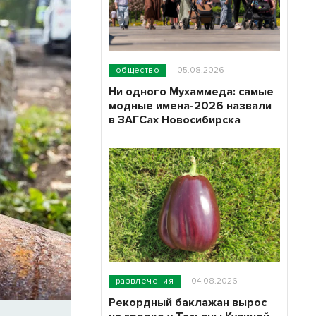
общество
05.08.2026
Ни одного Мухаммеда: самые
модные имена-2026 назвали
в ЗАГСах Новосибирска
развлечения
04.08.2026
Рекордный баклажан вырос