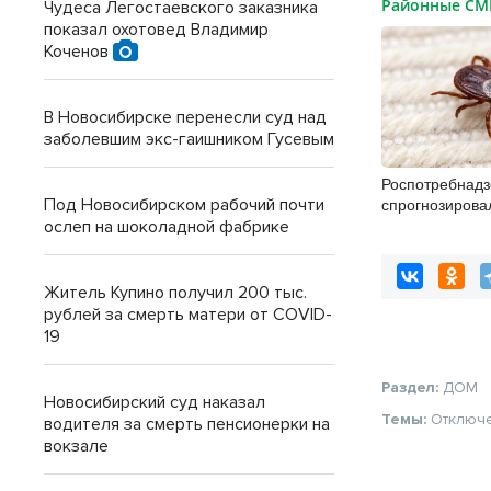
Районные С
Чудеса Легостаевского заказника
показал охотовед Владимир
Коченов
В Новосибирске перенесли суд над
заболевшим экс-гаишником Гусевым
Роспотребнадз
спрогнозирова
Под Новосибирском рабочий почти
клещей в конце
ослеп на шоколадной фабрике
Житель Купино получил 200 тыс.
рублей за смерть матери от COVID-
19
Раздел:
ДОМ
Новосибирский суд наказал
Темы:
Отключ
водителя за смерть пенсионерки на
вокзале