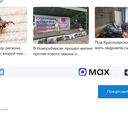
МИ
Под Красноярско
мать задушила с
ор региона
В Новосибирске прошёл митинг
л второй пик
против нового закона о
 августа
памятниках
Предложит
ения