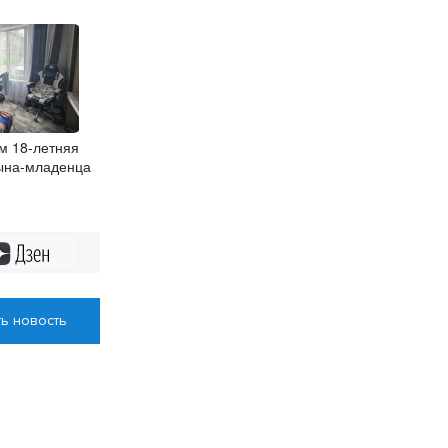
м 18-летняя
ына-младенца
Дзен
ь новость