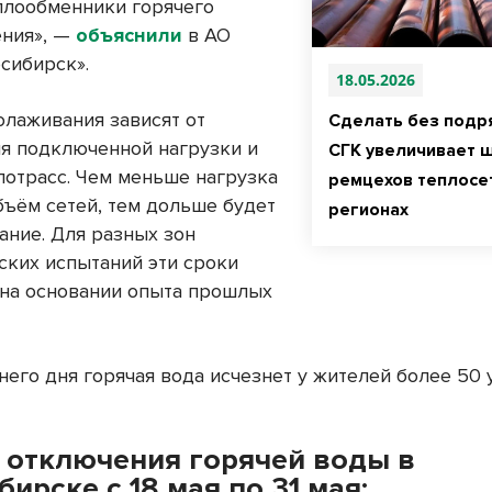
плообменники горячего
ния», —
объяснили
в АО
осибирск».
18.05.2026
олаживания зависят от
Сделать без подр
я подключенной нагрузки и
СГК увеличивает 
лотрасс. Чем меньше нагрузка
ремцехов теплосе
бъём сетей, тем дольше будет
регионах
ание. Для разных зон
ских испытаний эти сроки
на основании опыта прошлых
него дня горячая вода исчезнет у жителей более 50 
 отключения горячей воды в
ирске с 18 мая по 31 мая: