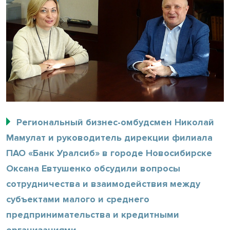
Региональный бизнес-омбудсмен Николай
Мамулат и руководитель дирекции филиала
ПАО «Банк Уралсиб» в городе Новосибирске
Оксана Евтушенко обсудили вопросы
сотрудничества и взаимодействия между
субъектами малого и среднего
предпринимательства и кредитными
организациями.