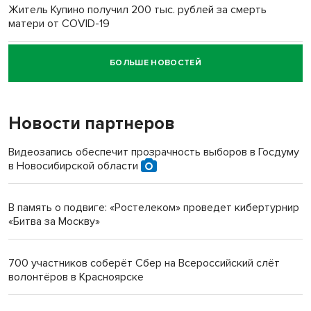
Житель Купино получил 200 тыс. рублей за смерть
матери от COVID-19
БОЛЬШЕ НОВОСТЕЙ
Новосибирский суд наказал водителя за смерть
пенсионерки на вокзале
Новости партнеров
«Мы живём на пастбище!»: в новосибирском селе лошади
терроризируют жителей
Видеозапись обеспечит прозрачность выборов в Госдуму
в Новосибирской области
Инвалид получил условный срок за избиение врачей
протезом под Новосибирском
В память о подвиге: «Ростелеком» проведет кибертурнир
«Битва за Москву»
Новосибирский преподаватель с женой вошли в топ-16
многодетных в России
700 участников соберёт Сбер на Всероссийский слёт
волонтёров в Красноярске
Обновлённое отделение ВТБ открылось в Искитиме