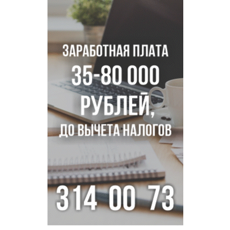
Трех туберкулезников под конвоем доставили в
больницу Новосибирской области
В Новосибирске курьер на велосипеде сломал ребенку
ключицу
Условный срок получил бердский подросток за
мошенничество на 3,5 миллиона