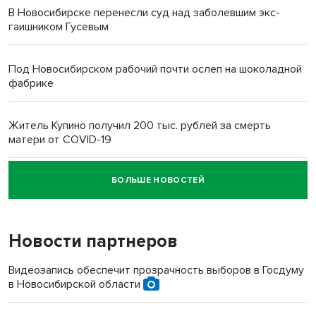
В Новосибирске перенесли суд над заболевшим экс-
гаишником Гусевым
Под Новосибирском рабочий почти ослеп на шоколадной
фабрике
Житель Купино получил 200 тыс. рублей за смерть
матери от COVID-19
БОЛЬШЕ НОВОСТЕЙ
Новосибирский суд наказал водителя за смерть
пенсионерки на вокзале
Новости партнеров
«Мы живём на пастбище!»: в новосибирском селе лошади
терроризируют жителей
Видеозапись обеспечит прозрачность выборов в Госдуму
в Новосибирской области
Инвалид получил условный срок за избиение врачей
протезом под Новосибирском