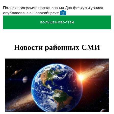
Полная программа празднования Дня физкультурника
опубликована в Новосибирске
БОЛЬШЕ НОВОСТЕЙ
Прогноз погоды на 8-9 августа в Новосибирске сделали
синоптики
Площадки для контроля перегруза начали строить на
въездах в Новосибирск
Дольщики долгостроя на Титова в Новосибирске
получили ключи от квартир
Доля рыночной ипотеки в России превысила 50% по
итогам июля 2026 года