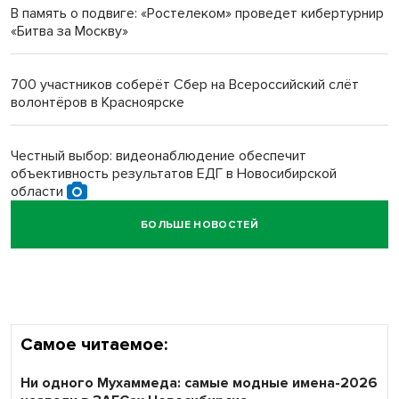
В память о подвиге: «Ростелеком» проведет кибертурнир
«Битва за Москву»
Новосибирский преподаватель с женой вошли в топ-16
многодетных в России
700 участников соберёт Сбер на Всероссийский слёт
волонтёров в Красноярске
Обновлённое отделение ВТБ открылось в Искитиме
Честный выбор: видеонаблюдение обеспечит
объективность результатов ЕДГ в Новосибирской
области
БОЛЬШЕ НОВОСТЕЙ
Кибертанки пошли в бой: «Ростелеком» объявляет
участников «Битвы заводов» от Новосибирской
области
Самое читаемое:
Ни одного Мухаммеда: самые модные имена-2026