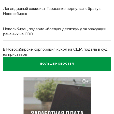
Легендарный хоккеист Тарасенко вернулся к брату в
Новосибирск
Новосибирец подарил «боевую десятку» для эвакуации
раненых на СВО
В Новосибирске корпорация кукол из США подала в суд
на приставов
БОЛЬШЕ НОВОСТЕЙ
В Новосибирске минздрав объявил бесплатную
диспансеризацию для 65-летних
В Новосибирске врачи прооперировали 25 тысяч
пациентов с катарактой
Знаменитый орангутан Бату отметил юбилей в