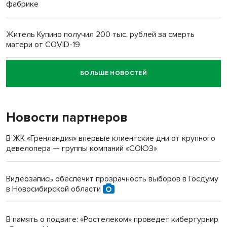
фабрике
Житель Купино получил 200 тыс. рублей за смерть
матери от COVID-19
БОЛЬШЕ НОВОСТЕЙ
Новосибирский суд наказал водителя за смерть
пенсионерки на вокзале
Новости партнеров
«Мы живём на пастбище!»: в новосибирском селе лошади
терроризируют жителей
В ЖК «Гренландия» впервые клиентские дни от крупного
девелопера — группы компаний «СОЮЗ»
Инвалид получил условный срок за избиение врачей
протезом под Новосибирском
Видеозапись обеспечит прозрачность выборов в Госдуму
в Новосибирской области
Новосибирский преподаватель с женой вошли в топ-16
многодетных в России
В память о подвиге: «Ростелеком» проведет кибертурнир