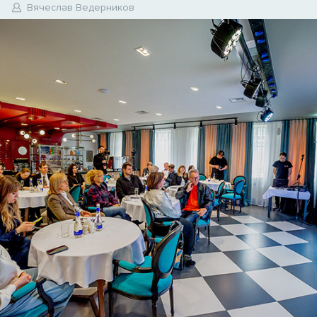
4
Вячеслав Ведерников