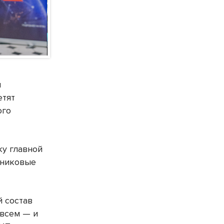
и
етят
ого
ку главной
тниковые
й состав
 всем — и