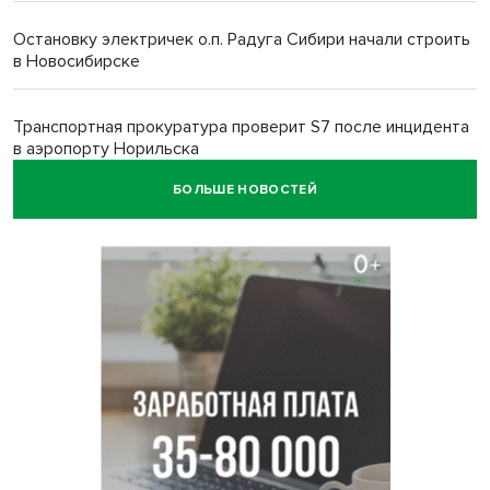
Остановку электричек о.п. Радуга Сибири начали строить
в Новосибирске
Транспортная прокуратура проверит S7 после инцидента
в аэропорту Норильска
БОЛЬШЕ НОВОСТЕЙ
500 литров ухи сварили новосибирцам на
Бугринском пляже
Под Новосибирском двое пострадали в ДТП с
перевернувшейся «ГАЗелью»
Легендарный хоккеист Тарасенко вернулся к брату в
Новосибирск
Новосибирец подарил «боевую десятку» для эвакуации