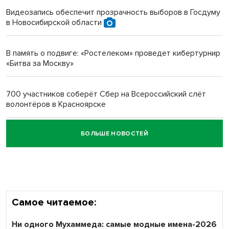
Видеозапись обеспечит прозрачность выборов в Госдуму
в Новосибирской области
Новосибирский преподаватель с женой вошли в топ-16
многодетных в России
В память о подвиге: «Ростелеком» проведет кибертурнир
«Битва за Москву»
Обновлённое отделение ВТБ открылось в Искитиме
700 участников соберёт Сбер на Всероссийский слёт
волонтёров в Красноярске
БОЛЬШЕ НОВОСТЕЙ
Честный выбор: видеонаблюдение обеспечит
объективность результатов ЕДГ в Новосибирской
области
Самое читаемое:
Ни одного Мухаммеда: самые модные имена-2026