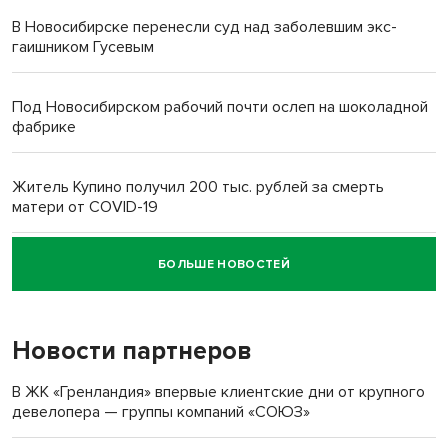
В Новосибирске перенесли суд над заболевшим экс-
гаишником Гусевым
Под Новосибирском рабочий почти ослеп на шоколадной
фабрике
Житель Купино получил 200 тыс. рублей за смерть
матери от COVID-19
БОЛЬШЕ НОВОСТЕЙ
Новосибирский суд наказал водителя за смерть
пенсионерки на вокзале
Новости партнеров
«Мы живём на пастбище!»: в новосибирском селе лошади
терроризируют жителей
В ЖК «Гренландия» впервые клиентские дни от крупного
девелопера — группы компаний «СОЮЗ»
Инвалид получил условный срок за избиение врачей
протезом под Новосибирском