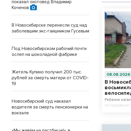
показал охотовед Владимир
Коченов
В Новосибирске перенесли суд над
заболевшим экс-гаишником Гусевым
Под Новосибирском рабочий почти
ослеп на шоколадной фабрике
Житель Купино получил 200 тыс.
08.08.2026
рублей за смерть матери от COVID-
В Новоси
19
восьмикл
велосипе
Ребенок катал
Новосибирский суд наказал
пострадавшего
водителя за смерть пенсионерки на
вокзале
«Мы живём на пастбище!»: в