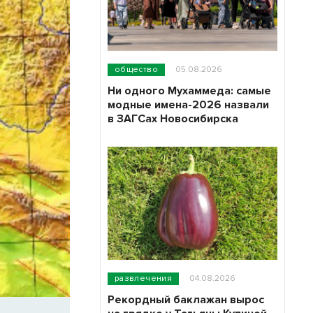
общество
05.08.2026
Ни одного Мухаммеда: самые
модные имена-2026 назвали
в ЗАГСах Новосибирска
развлечения
04.08.2026
Рекордный баклажан вырос