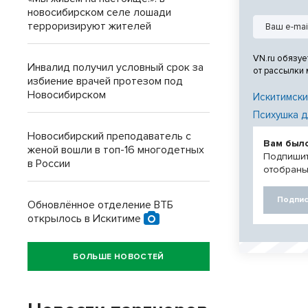
новосибирском селе лошади
терроризируют жителей
VN.ru обязуе
Инвалид получил условный срок за
от рассылки
избиение врачей протезом под
Новосибирском
Искитимски
Психушка д
Новосибирский преподаватель с
Вам был
женой вошли в топ-16 многодетных
Подпишит
в России
отобраны
Подпис
Обновлённое отделение ВТБ
открылось в Искитиме
БОЛЬШЕ НОВОСТЕЙ