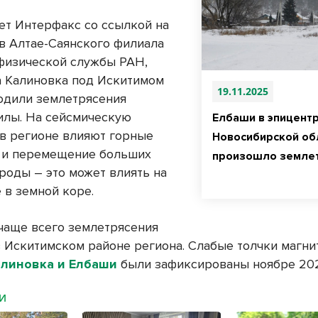
ет Интерфакс со ссылкой на
в Алтае-Саянского филиала
физической службы РАН,
а Калиновка под Искитимом
19.11.2025
одили землетрясения
илы. На сейсмическую
Елбаши в эпицентр
 в регионе влияют горные
Новосибирской об
 и перемещение больших
произошло земле
роды – это может влиять на
 в земной коре.
чаще всего землетрясения
в Искитимском районе региона. Слабые толчки магни
алиновка и Елбаши
были зафиксированы ноябре 202
МИ