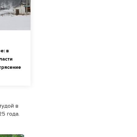
е: в
ласти
трясение
тудой в
5 года.