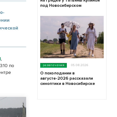
на грядке у Татьяны Купиной
под Новосибирском
о-
ении
ической
Н
,
:10 по
развлечения
05.08.2026
ентре
О похолодании в
августе-2026 рассказали
синоптики в Новосибирске