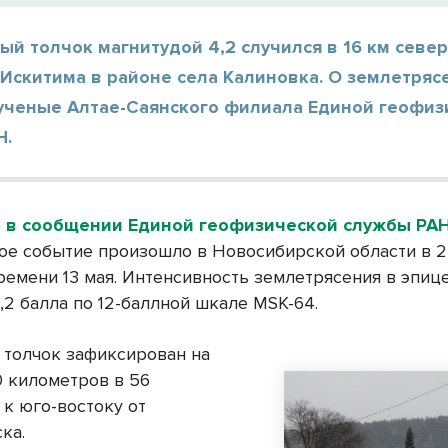
й толчок магнитудой 4,2 случился в 16 км север
Искитима в районе села Калиновка. О землетряс
ученые Алтае-Саянского филиала Единой геофиз
Н.
о
в сообщении Единой геофизической службы РА
ое событие произошло в Новосибирской области в 23
ремени 13 мая. Интенсивность землетрясения в эпиц
,2 балла по 12-баллной шкале MSK-64.
толчок зафиксирован на
0 километров в 56
 к юго-востоку от
ка.