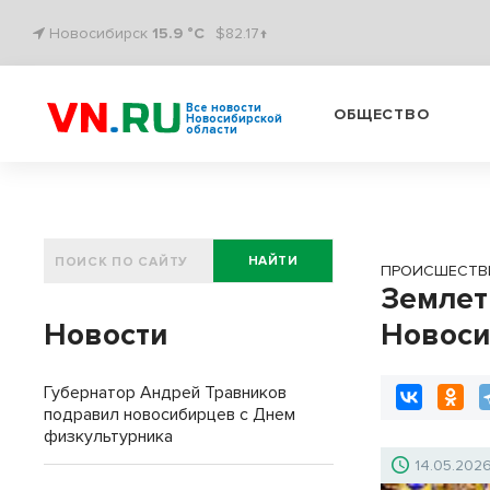
Новосибирск
15.9 °C
$82.17↑
Все новости
ОБЩЕСТВО
Новосибирской
области
НАЙТИ
ПРОИСШЕСТВ
Землет
Новости
Новоси
Губернатор Андрей Травников
подравил новосибирцев с Днем
физкультурника
14.05.202