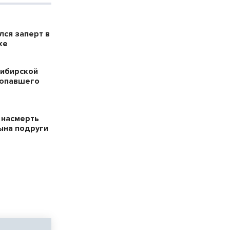
лся заперт в
ке
сибирской
ропавшего
 насмерть
ына подруги