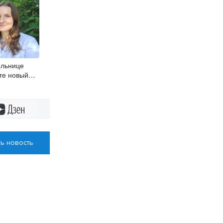
ольнице
те новый
ог
Дзен
ь новость