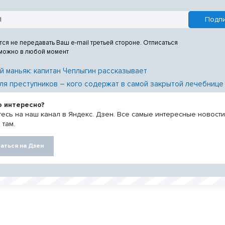
тся не передавать Ваш e-mail третьей стороне. Отписаться
 можно в любой момент
й маньяк: капитан Чеплыгин рассказывает
ля преступников – кого содержат в самой закрытой лечебнице
о интересно?
есь на наш канал в Яндекс. Дзен. Все самые интересные новост
 там.
аться на Дзен