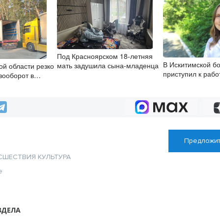
Под Красноярском 18-летняя
В Искитимской б
мать задушила сына-младенца
ой области резко
приступил к рабо
зооборот в
врач-эндокринол
х
Предложит
СШЕСТВИЯ
КУЛЬТУРА
е
ЗДЕЛА