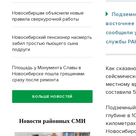
Новосибирцам объяснили новые
Подземны
правила сверхурочной работы
восточнее 
сообщили 
Новосибирский пенсионер насмерть
службы РА
забил тростью пьющего сына
подруги
Площадь у Монумента Славы в
Как сказан
Новосибирске пошла трещинами
сейсмическ
сразу после ремонта
местному в
составила 5
БОЛЬШЕ НОВОСТЕЙ
Подземный 
глубине в 1
километрах
Новосибирс