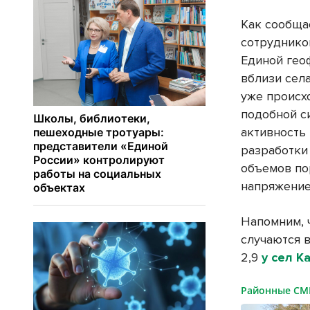
Как сообща
сотруднико
Единой гео
вблизи сел
уже происх
подобной с
активность
разработки
объемов по
напряжение
Напомним, 
случаются 
2,9
у сел К
Районные С