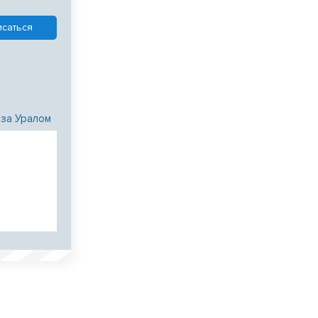
 за Уралом
и