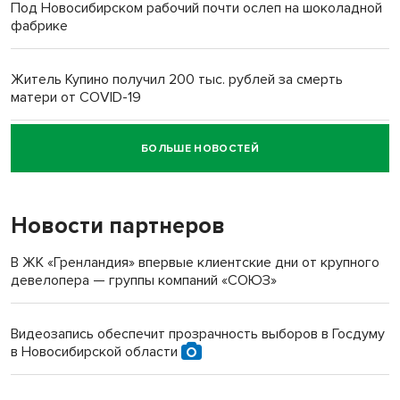
Под Новосибирском рабочий почти ослеп на шоколадной
фабрике
Житель Купино получил 200 тыс. рублей за смерть
матери от COVID-19
БОЛЬШЕ НОВОСТЕЙ
Новосибирский суд наказал водителя за смерть
пенсионерки на вокзале
Новости партнеров
«Мы живём на пастбище!»: в новосибирском селе лошади
терроризируют жителей
В ЖК «Гренландия» впервые клиентские дни от крупного
девелопера — группы компаний «СОЮЗ»
Инвалид получил условный срок за избиение врачей
протезом под Новосибирском
Видеозапись обеспечит прозрачность выборов в Госдуму
в Новосибирской области
Новосибирский преподаватель с женой вошли в топ-16
многодетных в России