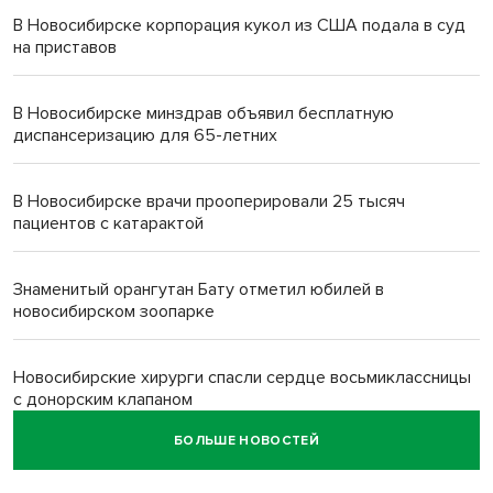
В Новосибирске корпорация кукол из США подала в суд
на приставов
В Новосибирске минздрав объявил бесплатную
диспансеризацию для 65-летних
В Новосибирске врачи прооперировали 25 тысяч
пациентов с катарактой
Знаменитый орангутан Бату отметил юбилей в
новосибирском зоопарке
Новосибирские хирурги спасли сердце восьмиклассницы
с донорским клапаном
БОЛЬШЕ НОВОСТЕЙ
Более тысячи новосибирцев открыли День
физкультурника на набережной