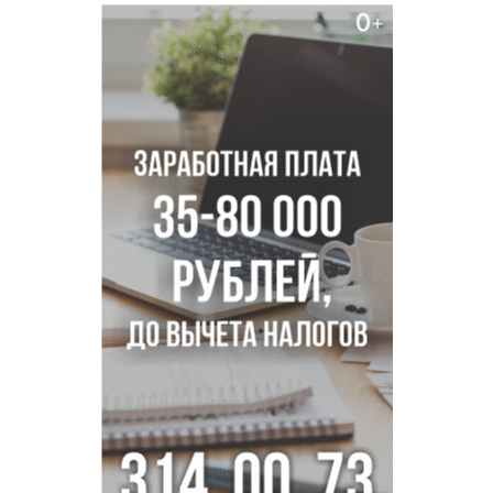
Губернатор Андрей Травников подравил новосибирцев с
Днем физкультурника
Семь рейсов за сутки отменили в новосибирском
аэропорту Толмачево
В Новосибирске «Лада» сбила восьмиклассника на
велосипеде