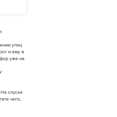
т.
чении улиц
от и ему в
офор уже на
У
 На спуске
ате чего,