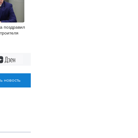
а поздравил
строителя
Дзен
ь новость