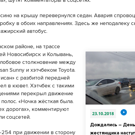
а», шутят комментаторы в соцсетях.
всино на крышу перевернулся седан. Авария спрово
робку в обоих направлениях. Здесь же неподалеку с
сажирский автобус.
нском районе, на трассе
й Новосибирск и Колывань,
лобовое столкновение между
san Sunny и хэтчбеком Toyota.
Нисан» с разбитой передней
ел в кювет. Хэтчбек с такими
дениями перекрыл движение
 полос. «Ночка жёсткая была.
сех дорогах», комментируют
23.10.2018
ли соцсетей.
Дождались – Ден
Р-254 при движении в сторону
жестянщика наступ