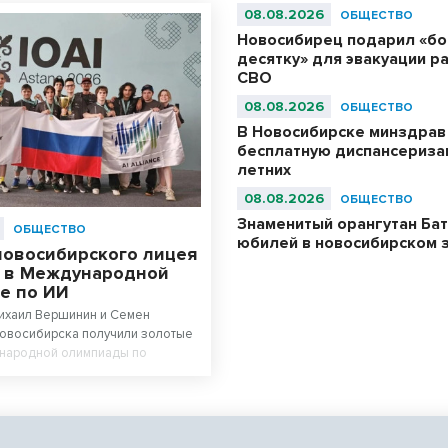
08.08.2026
ОБЩЕСТВО
Новосибирец подарил «б
десятку» для эвакуации р
СВО
08.08.2026
ОБЩЕСТВО
В Новосибирске минздрав
бесплатную диспансериза
летних
08.08.2026
ОБЩЕСТВО
Знаменитый орангутан Бат
ОБЩЕСТВО
юбилей в новосибирском 
новосибирского лицея
 в Международной
е по ИИ
Михаил Вершинин и Семен
Новосибирска получили золотые
народной олимпиады по
у интеллекту. Ученики лицея
 Сибири» в составе российской
и абсолютными чемпионами
.