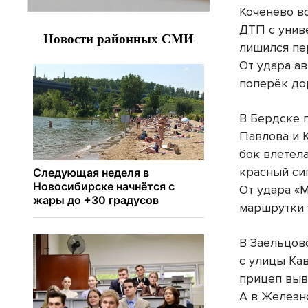
Коченёво в
ДТП с унив
лишился пер
От удара а
поперёк дор
В Бердске 
Павлова и 
бок влетел
красный си
От удара «
маршрутки 
В Заельцов
с улицы Кав
прицеп выв
А в Железн