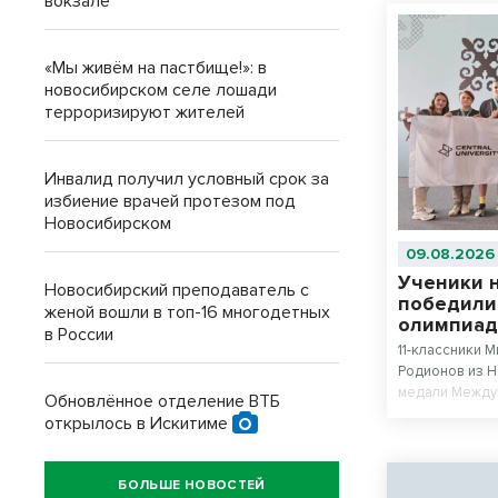
вокзале
«Мы живём на пастбище!»: в
новосибирском селе лошади
терроризируют жителей
Инвалид получил условный срок за
избиение врачей протезом под
Новосибирском
09.08.2026
Ученики 
Новосибирский преподаватель с
победили
женой вошли в топ-16 многодетных
олимпиад
в России
11-классники 
Родионов из 
медали Между
Обновлённое отделение ВТБ
искусственном
открылось в Искитиме
№22 «Надежда
сборной стал
соревнований
БОЛЬШЕ НОВОСТЕЙ