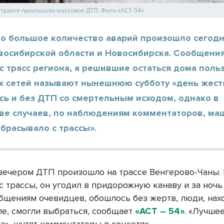
 тракте произошло массовое ДТП. Фото «АСТ-54»
о большое количество аварий произошло сегодн
овосибирской области и Новосибирска. Сообщени
с трасс региона, а решившие остаться дома поль
х сетей называют нынешнюю субботу «день жест
сь и без ДТП со смертельным исходом, однако в
ве случаев, по наблюдениям комментаторов, м
брасывало с трассы».
ечером ДТП произошло на трассе Венгерово-Чаны.
с трассы, он угодил в придорожную канаву и за ночь
общениям очевидцев, обошлось без жертв, люди, на
ле, смогли выбраться, сообщает
«АСТ – 54»
. «Лучше