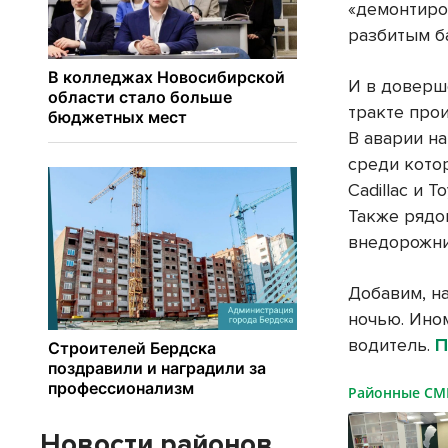
«демонтиро
разбитым б
И в доверш
тракте про
В аварии на
среди кото
Cadillac и T
Также рядо
внедорожник
Добавим, н
ночью. Ино
водитель.
П
Районные С
Новости районов