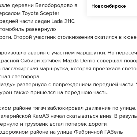
озле деревни Белобородово в
Новосибирске
ерсалом Toyota Scepter
едней части седан Lada 2110.
втомобиль развернуло
оги. Второй участник столкновения скатился в кюве
произошла авария с участием маршрутки. На пересе
Красной Сибири хэтчбек Mazda Demio совершал повор
а пассажирская маршрутка, которая проезжала свет
гнал светофора.
Мазду» развернуло с повреждением передней части. 
урон также пришёлся на переднюю часть.
ском районе тягач заблокировал движение по улице.
алерийской КамАЗ начал скатываться вниз. В результ
ернуло и грузовик встал поперёк дороги.
одорожном районе на улице Фабричной ГАЗель