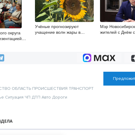
Учёные прогнозируют
Мэр Новосибирск
учащение волн жары в
жителей с Днём 
ого округа
Новосибирске
езентацией
сборника
Предложит
СТВО
ОБЛАСТЬ
ПРОИСШЕСТВИЯ
ТРАНСПОРТ
ье
Ситуация
ЧП
ДТП
Авто
Дороги
ЗДЕЛА