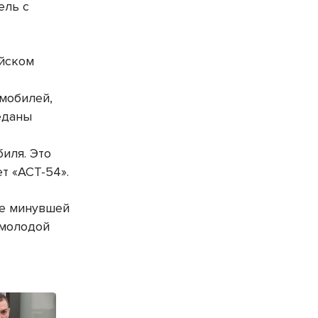
ель с
уйском
омобилей,
еданы
иля. Это
ет «АСТ-54».
не минувшей
 молодой