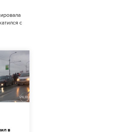
цировала
катился с
ь
ил в