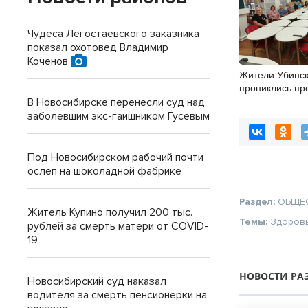
Чудеса Легостаевского заказника
показал охотовед Владимир
Коченов
Жители Убинск
прониклись пр
поэтического 
В Новосибирске перенесли суд над
заболевшим экс-гаишником Гусевым
Под Новосибирском рабочий почти
ослеп на шоколадной фабрике
Раздел:
ОБЩЕ
Житель Купино получил 200 тыс.
Темы:
Здоров
рублей за смерть матери от COVID-
19
НОВОСТИ РА
Новосибирский суд наказал
водителя за смерть пенсионерки на