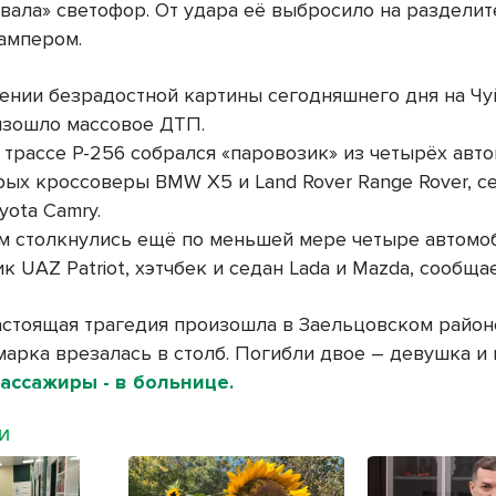
вала» светофор. От удара её выбросило на разделит
ампером.
ении безрадостной картины сегодняшнего дня на Ч
изошло массовое ДТП.
 трассе Р-256 собрался «паровозик» из четырёх авт
рых кроссоверы BMW X5 и Land Rover Range Rover, с
oyota Camry.
м столкнулись ещё по меньшей мере четыре автомоб
 UAZ Patriot, хэтчбек и седан Lada и Mazda, сообща
астоящая трагедия произошла в Заельцовском райо
марка врезалась в столб. Погибли двое – девушка и
ассажиры - в больнице.
МИ