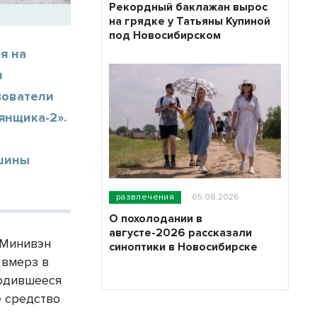
Рекордный баклажан вырос
на грядке у Татьяны Купиной
под Новосибирском
я на
я
зователи
янщика-2».
ашины
развлечения
05.08.2026
О похолодании в
августе-2026 рассказали
 Минивэн
синоптики в Новосибирске
 вмерз в
ходившееся
е средство