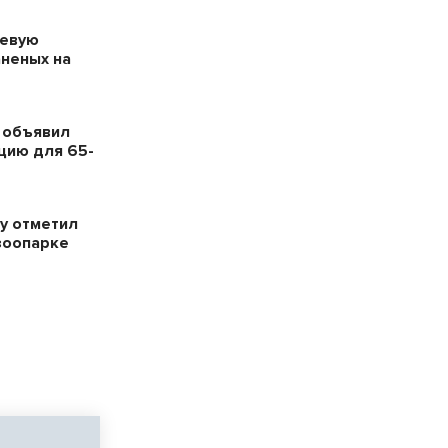
оевую
аненых на
 объявил
цию для 65-
у отметил
зоопарке