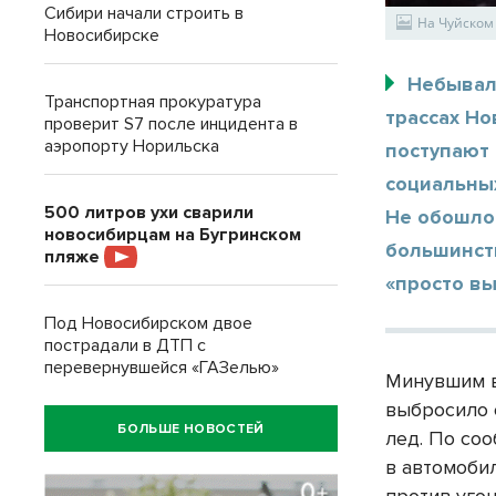
Сибири начали строить в
На Чуйском
Новосибирске
Небывал
Транспортная прокуратура
трассах Н
проверит S7 после инцидента в
аэропорту Норильска
поступают 
социальны
500 литров ухи сварили
Не обошло
новосибирцам на Бугринском
большинст
пляже
«просто вы
Под Новосибирском двое
пострадали в ДТП с
перевернувшейся «ГАЗелью»
Минувшим в
выбросило 
БОЛЬШЕ НОВОСТЕЙ
лед. По со
в автомоби