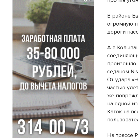
против угон
В районе Е
огромную п
дороги пас
А в Колыва
соединяюще
произошло 
седаном Nis
От удара «
частью улет
же повреж
на одной из
Каток на в
пользовате
На трассе 