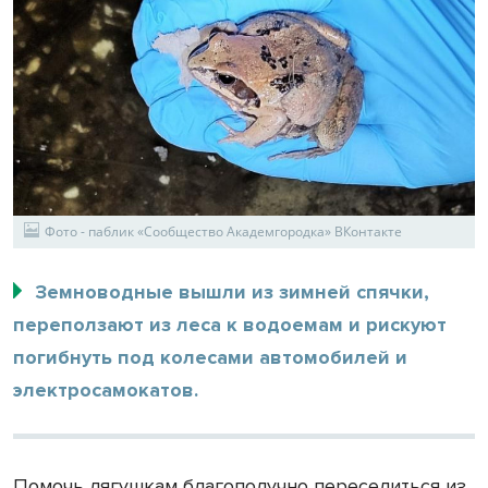
Фото - паблик «Сообщество Академгородка» ВКонтакте
Земноводные вышли из зимней спячки,
переползают из леса к водоемам и рискуют
погибнуть под колесами автомобилей и
электросамокатов.
Помочь лягушкам благополучно переселиться из