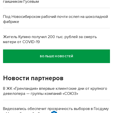
гаишником Гусевым
Под Новосибирском рабочий почти ослеп на шоколадной
фабрике
Житель Купино получил 200 тыс. рублей за смерть
матери от COVID-19
БОЛЬШЕ НОВОСТЕЙ
Новосибирский суд наказал водителя за смерть
пенсионерки на вокзале
Новости партнеров
«Мы живём на пастбище!»: в новосибирском селе лошади
терроризируют жителей
В ЖК «Гренландия» впервые клиентские дни от крупного
девелопера — группы компаний «СОЮЗ»
Инвалид получил условный срок за избиение врачей
протезом под Новосибирском
Видеозапись обеспечит прозрачность выборов в Госдуму