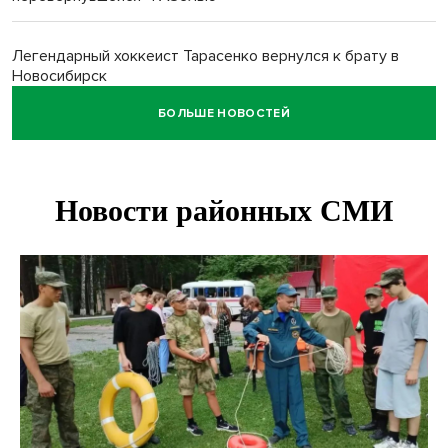
Легендарный хоккеист Тарасенко вернулся к брату в
Новосибирск
БОЛЬШЕ НОВОСТЕЙ
Новосибирец подарил «боевую десятку» для эвакуации
раненых на СВО
В Новосибирске корпорация кукол из США подала в суд
на приставов
В Новосибирске минздрав объявил бесплатную
диспансеризацию для 65-летних
В Новосибирске врачи прооперировали 25 тысяч
пациентов с катарактой