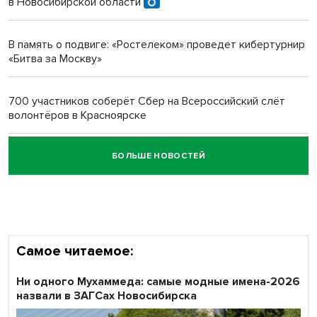
в Новосибирской области
Новосибирский преподаватель с женой вошли в топ-16
многодетных в России
В память о подвиге: «Ростелеком» проведет кибертурнир
«Битва за Москву»
Обновлённое отделение ВТБ открылось в Искитиме
700 участников соберёт Сбер на Всероссийский слёт
волонтёров в Красноярске
БОЛЬШЕ НОВОСТЕЙ
Честный выбор: видеонаблюдение обеспечит
объективность результатов ЕДГ в Новосибирской
области
Самое читаемое:
Ни одного Мухаммеда: самые модные имена-2026
назвали в ЗАГСах Новосибирска