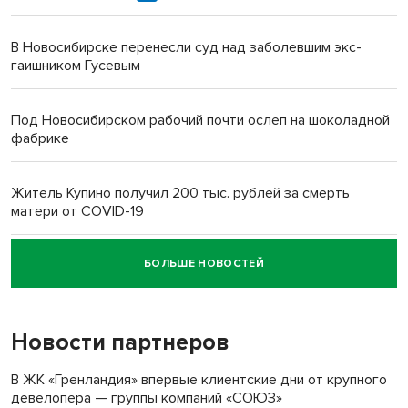
В Новосибирске перенесли суд над заболевшим экс-
гаишником Гусевым
Под Новосибирском рабочий почти ослеп на шоколадной
фабрике
Житель Купино получил 200 тыс. рублей за смерть
матери от COVID-19
БОЛЬШЕ НОВОСТЕЙ
Новосибирский суд наказал водителя за смерть
пенсионерки на вокзале
Новости партнеров
«Мы живём на пастбище!»: в новосибирском селе лошади
терроризируют жителей
В ЖК «Гренландия» впервые клиентские дни от крупного
девелопера — группы компаний «СОЮЗ»