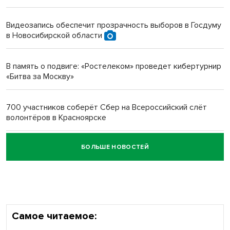
Инвалид получил условный срок за избиение врачей
протезом под Новосибирском
Видеозапись обеспечит прозрачность выборов в Госдуму
в Новосибирской области
Новосибирский преподаватель с женой вошли в топ-16
многодетных в России
В память о подвиге: «Ростелеком» проведет кибертурнир
«Битва за Москву»
Обновлённое отделение ВТБ открылось в Искитиме
700 участников соберёт Сбер на Всероссийский слёт
волонтёров в Красноярске
БОЛЬШЕ НОВОСТЕЙ
Честный выбор: видеонаблюдение обеспечит
объективность результатов ЕДГ в Новосибирской
области
Самое читаемое: