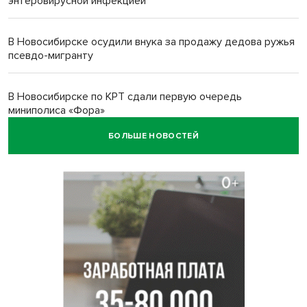
энтеровирусной инфекцией
В Новосибирске осудили внука за продажу дедова ружья
псевдо-мигранту
В Новосибирске по КРТ сдали первую очередь
миниполиса «Фора»
БОЛЬШЕ НОВОСТЕЙ
О пустырях в центре Новосибирска из-за лимита
площади КРТ предупредили эксперты
Начался настоящий сезон: новосибирцы ведрами
собирают белый гриб
Под Новосибирском водитель авто выжил в
столкновении с поездом