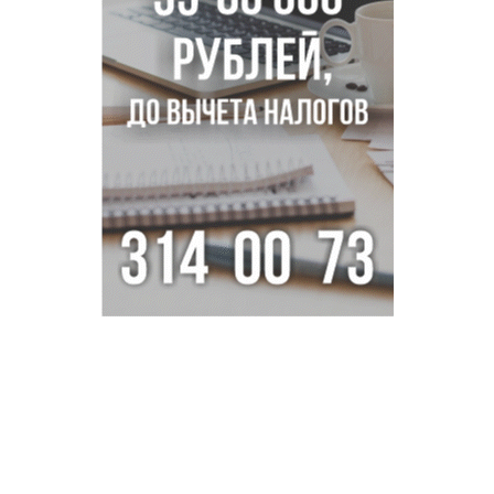
В Новосибирске Роспотребнадзор изъял из продажи 1,4
тонны опасного мяса