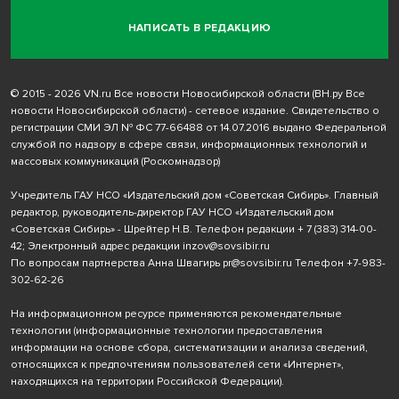
НАПИСАТЬ В РЕДАКЦИЮ
© 2015 - 2026 VN.ru Все новости Новосибирской области (ВН.ру Все
новости Новосибирской области) - сетевое издание. Свидетельство о
регистрации СМИ ЭЛ № ФС 77-66488 от 14.07.2016 выдано Федеральной
службой по надзору в сфере связи, информационных технологий и
массовых коммуникаций (Роскомнадзор)
Учредитель ГАУ НСО «Издательский дом «Советская Сибирь». Главный
редактор, руководитель-директор ГАУ НСО «Издательский дом
«Советская Сибирь» - Шрейтер Н.В. Телефон редакции
+ 7 (383) 314-00-
42
; Электронный адрес редакции
inzov@sovsibir.ru
По вопросам партнерства Анна Швагирь
pr@sovsibir.ru
Телефон
+7-983-
302-62-26
На информационном ресурсе применяются рекомендательные
технологии
(информационные технологии предоставления
информации на основе сбора, систематизации и анализа сведений,
относящихся к предпочтениям пользователей сети «Интернет»,
находящихся на территории Российской Федерации).