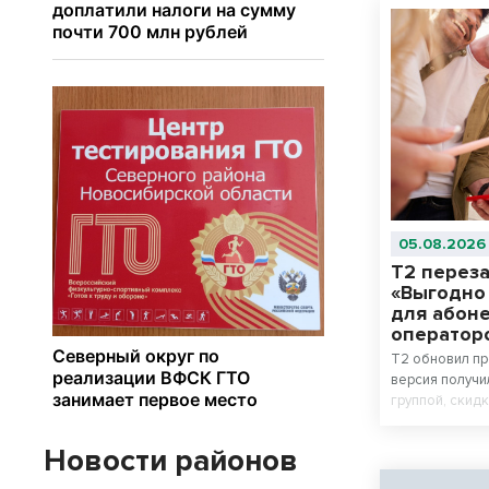
05.08.2026
Т2 перез
«Выгодно 
для абон
оператор
T2 обновил пр
версия получ
группой, скид
возможность д
других операт
Новости районов