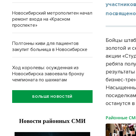
участников
Новосибирский метрополитен начал
посвящено 
ремонт входа на «Красном
проспекте»
Бойцы штаба
Полтонны киви для пациентов
золотой и 
закупит больница в Новосибирске
акции «Сту
ребята полу
Ход королевы: осужденная из
результаты
Новосибирска завоевала бронзу
бизнес-тре
чемпионата по шахматам
Насыщенные
посиделкам
БОЛЬШЕ НОВОСТЕЙ
останутся в
Районные С