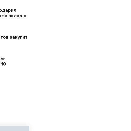
годарил
 за вклад в
тов закупит
ом-
 10