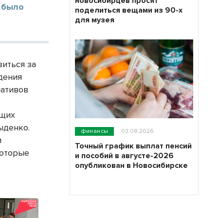
новосибирцев просят
 было
поделиться вещами из 90-х
для музея
зиться за
дения
мативов
е
ущих
ыденко.
финансы
03.08.2026
и
Точный график выплат пенсий
которые
и пособий в августе-2026
опубликован в Новосибирске