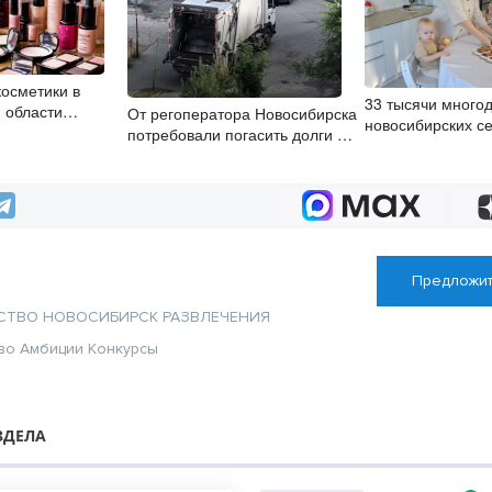
косметики в
33 тысячи много
 области
От регоператора Новосибирска
новосибирских с
а 33%
потребовали погасить долги на
нацпроекту полу
два миллиарда
компенсации за 
коммунальные ус
Предложит
СТВО
НОВОСИБИРСК
РАЗВЛЕЧЕНИЯ
во
Амбиции
Конкурсы
ЗДЕЛА