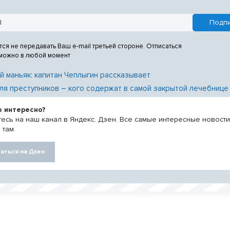
тся не передавать Ваш e-mail третьей стороне. Отписаться
 можно в любой момент
й маньяк: капитан Чеплыгин рассказывает
ля преступников – кого содержат в самой закрытой лечебнице
о интересно?
есь на наш канал в Яндекс. Дзен. Все самые интересные новост
 там.
аться на Дзен