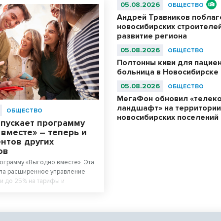
05.08.2026
ОБЩЕСТВО
Андрей Травников побла
новосибирских строителей
развитие региона
05.08.2026
ОБЩЕСТВО
Полтонны киви для пациен
больница в Новосибирске
05.08.2026
ОБЩЕСТВО
МегаФон обновил «телек
ландшафт» на территории
ОБЩЕСТВО
новосибирских поселений
апускает программу
вместе» – теперь и
ентов других
ов
ограмму «Выгодно вместе». Эта
ила расширенное управление
ки до 25% на тарифы и
обавлять в группу абонентов
оров.