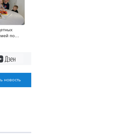
детных
емей по
чат
жилищно-
луги
Дзен
ь новость