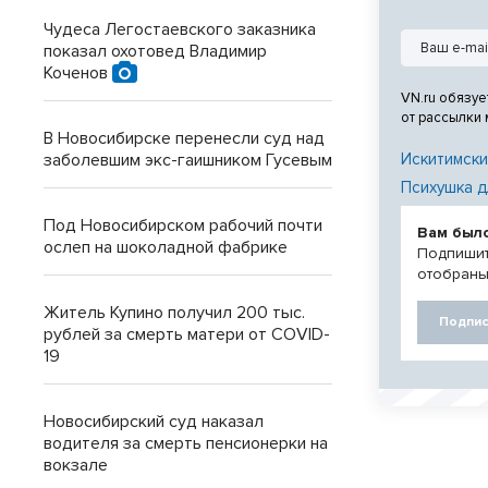
Чудеса Легостаевского заказника
показал охотовед Владимир
Коченов
VN.ru обязуе
от рассылки
В Новосибирске перенесли суд над
заболевшим экс-гаишником Гусевым
Искитимски
Психушка д
Под Новосибирском рабочий почти
Вам был
ослеп на шоколадной фабрике
Подпишит
отобраны
Житель Купино получил 200 тыс.
Подпис
рублей за смерть матери от COVID-
19
Новосибирский суд наказал
водителя за смерть пенсионерки на
вокзале