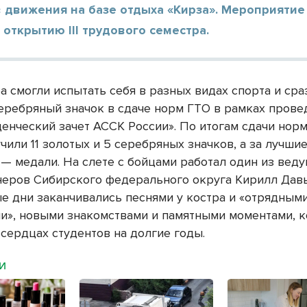
 движения на базе отдыха «Кирза». Мероприятие
открытию III трудового семестра.
 смогли испытать себя в разных видах спорта и сра
серебряный значок в сдаче норм ГТО в рамках прове
денческий зачет АССК России». По итогам сдачи нор
чили 11 золотых и 5 серебряных значков, а за лучши
 — медали. На слете с бойцами работал один из вед
неров Сибирского федерального округа Кирилл Дав
 дни заканчивались песнями у костра и «отрядным
и», новыми знакомствами и памятными моментами, 
 сердцах студентов на долгие годы.
МИ