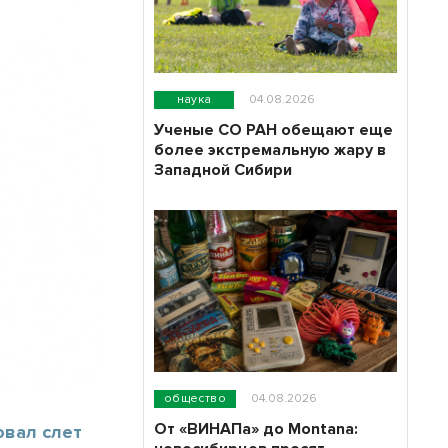
наука
04.08.2026
Ученые СО РАН обещают еще
более экстремальную жару в
Западной Сибири
общество
04.08.2026
От «ВИНАПа» до Montana:
овал слет