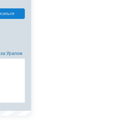
 за Уралом
и