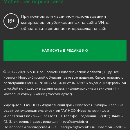
Мобильная версия сайта
При полном или частичном использовании
16+
материалов, опубликованных на сайте VN.ru,
обязательна активная гиперссылка на сайт
НАПИСАТЬ В РЕДАКЦИЮ
© 2015 - 2026 VN.ru Все новости Новосибирской области (ВН.ру Все
новости Новосибирской области) - сетевое издание. Свидетельство о
регистрации СМИ ЭЛ № ФС 77-66488 от 14.07.2016 выдано Федеральной
службой по надзору в сфере связи, информационных технологий и
массовых коммуникаций (Роскомнадзор)
Учредитель ГАУ НСО «Издательский дом «Советская Сибирь». Главный
редактор, руководитель-директор ГАУ НСО «Издательский дом
«Советская Сибирь» - Шрейтер Н.В. Телефон редакции
+ 7 (383) 314-00-
42
; Электронный адрес редакции
inzov@sovsibir.ru
По вопросам партнерства Анна Швагирь
pr@sovsibir.ru
Телефон
+7-983-