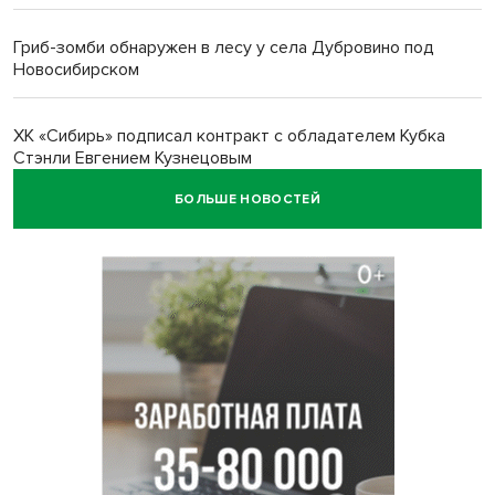
Гриб-зомби обнаружен в лесу у села Дубровино под
Новосибирском
ХК «Сибирь» подписал контракт с обладателем Кубка
Стэнли Евгением Кузнецовым
БОЛЬШЕ НОВОСТЕЙ
Отправил инвалида на СВО и получил его «посмертные»
выплаты адвокат из Черепаново
Андрей Травников поздравил новосибирцев с
юбилейным Днем строителя
Ученики новосибирского лицея победили в
Международной олимпиаде по ИИ
Остановку электричек о.п. Радуга Сибири начали строить