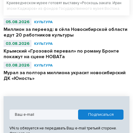
Краеведческом музее готовят выставку «Роскошь заката: Иран
эпохи Каджаров» из фондов Государственного музея Востока.
Центральным экспонатом выставки станет персидский ковер,
сотканный для последнего шаха династии – 11-летнего Султан
05.08.2026
КУЛЬТУРА
Ахмад Шаха.
Миллион за переезд: в сёла Новосибирской области
едут 20 работников культуры
03.08.2026
КУЛЬТУРА
Крымский «Грозовой перевал» по роману Бронте
покажут на сцене НОВАТа
03.08.2026
КУЛЬТУРА
Мурал за полтора миллиона украсит новосибирский
ДК «Юность»
VN.ru обязуется не передавать Ваш e-mail третьей стороне.