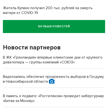
Житель Купино получил 200 тыс. рублей за смерть
матери от COVID-19
БОЛЬШЕ НОВОСТЕЙ
Новосибирский суд наказал водителя за смерть
пенсионерки на вокзале
Новости партнеров
«Мы живём на пастбище!»: в новосибирском селе лошади
терроризируют жителей
В ЖК «Гренландия» впервые клиентские дни от крупного
девелопера — группы компаний «СОЮЗ»
Инвалид получил условный срок за избиение врачей
протезом под Новосибирском
Видеозапись обеспечит прозрачность выборов в Госдуму
в Новосибирской области
Новосибирский преподаватель с женой вошли в топ-16
многодетных в России
В память о подвиге: «Ростелеком» проведет кибертурнир
«Битва за Москву»
Обновлённое отделение ВТБ открылось в Искитиме